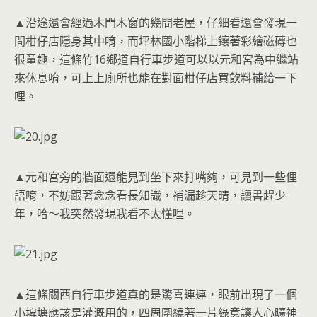
▲沿途還會經過木門木窗的幾間老屋，仔細看還會發現一
間柑仔店隱身其中唷，而坪林國小階梯上鑲著彩繪磁磚也
很童趣，這條竹16鄉道自行車步道可以以元和宮為中繼站
來休息唷，可上上廁所也能在對面柑仔店買飲料補給一下
哩。
▲元和宮旁的牆面還能見到坐下來打嘴夠，可見到一些俚
語唷，不妨跟著念念看長知識，補漏趁天晴，讀書趕少
年，哈～我突然發現我看不太懂哩。
▲這條關西自行車步道真的是驚喜連連，眼前出現了一個
小埤塘應該是灌溉用的，四周圍繞著一片綠意讓人心曠神