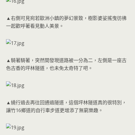
▲右側可見宛若歐洲小鎮的夢幻景致，樹影婆娑搖曳彷彿
一起歡呼著看見動人美景。
▲騎著騎著，突然間發現道路被一分為二，左側是一座古
色古香的坪林隧道，也未免太奇特了吧。
▲繞行過去再往回通過隧道，這個坪林隧道真的很特別，
讓竹16鄉道的自行車步道更增添了無窮樂趣。