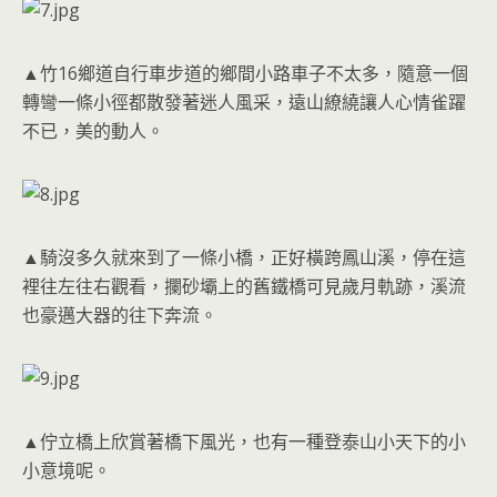
▲竹16鄉道自行車步道的鄉間小路車子不太多，隨意一個
轉彎一條小徑都散發著迷人風采，遠山繚繞讓人心情雀躍
不已，美的動人。
▲騎沒多久就來到了一條小橋，正好橫跨鳳山溪，停在這
裡往左往右觀看，攔砂壩上的舊鐵橋可見歲月軌跡，溪流
也豪邁大器的往下奔流。
▲佇立橋上欣賞著橋下風光，也有一種登泰山小天下的小
小意境呢。