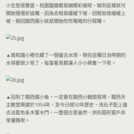
小生態很豐富，校園圍牆都是蝴蝶彩繪呢，騎到這裡就可
開始慢慢折返囉，因為去程是緩緩下坡，回程就是緩緩上
坡，騎回關西國小就是開始吃吃喝喝的行程囉。
▲南和國小裡也藏了一個復古水塔，現在這種日治時期的
水塔都很少見了，每當看見都讓人小小興奮一下呢。
▲回到了關西國小後，一定要在關西小鎮閒晃唷，關西天
主教堂興建於1954年，至今已經50年歷史，洗石子配上復
古淡藍色系木窗木門，一整個古意盎然，拱形圓形窗戶非
常優雅呢。