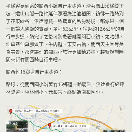
平緩容易騎乘的關西小鎮自行車步道，沿著鳳山溪緩緩下
坡，遠山山脈一路綿延伴隨著綠油油稻田，彷彿一路騎到
了花東縱谷，沿途隱藏一些驚喜的私房秘境，都像是一個
一個讓人驚豔的寶藏，單程6.3公里，往返約12.6公里的自
行車步道，騎完了之後可別急著離開關西小鎮，ㄤ咕麵、
仙草巷仙草膠質丁、牛肉麵、東安古橋、關西天主堂等美
食美景，都會讓你的關西小旅行更加精彩唷，趕緊規劃時
間來新竹關西騎自行車吧。
關西竹16鄉道自行車步道：
路線：從關西國小沿著竹16鄉道一路騎乘，沿途會行經坪
林隧道、坪林國小、元和宮、終點為南和國小。