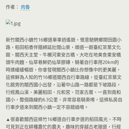
作者：
肉魯
新竹關西小鎮竹16鄉道單車逍遙遊，愜意馳騁鄉間田園小
路，稻田稻香伴隨綿延壯闊山景，順道一遊臺紅茶業文化
館、關西天主堂、牛欄河東安古橋，大吃在地美食東安橋
頭牛肉麵、仙草巷鮮奶仙草膠磚，騎著自行車用20km的
時速緩緩暢遊，你會發現關西小鎮比你想像中的更美麗，
這條鮮為人知的竹16鄉道關西自行車路線，從臺紅茶葉文
化館旁的關西國小出發，沿著中山路一路都是下坡路段，
行經鳳山溪、美麗稻田、元和宮、范家古厝、一直到南和
國小，整個路線約6.3公里，非常容易騎乘唷，這條私房自
行車步道來到關西小鎮一定不容錯過唷。
▲很喜歡關西這條竹16鄉道自行車步道的稻田風光，不時
可見到正在耕種農忙的農夫，趣味的穿越古老隧道，行經