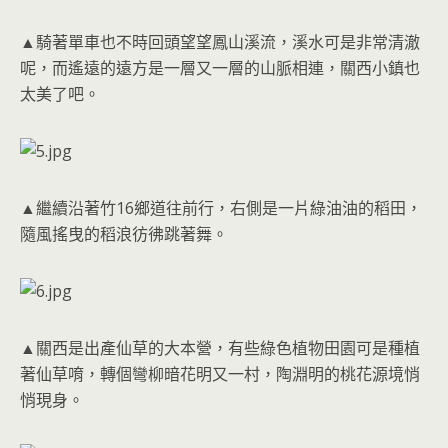
▲騎著單車也不時回頭望望鳳山溪流，溪水可是非常清澈
呢，而遙遠的遠方是一層又一層的山脈相連，關西小鎮也
太美了吧。
▲繼續沿著竹16鄉道往前行，右側是一片綠油油的稻田，
隨風搖曳的稻浪彷彿跳著舞。
▲關西是出產仙草的大本營，有些綠色植物田園可是種植
著仙草唷，轉個彎柳暗花明又一村，陶淵明的桃花源境悄
悄現身。