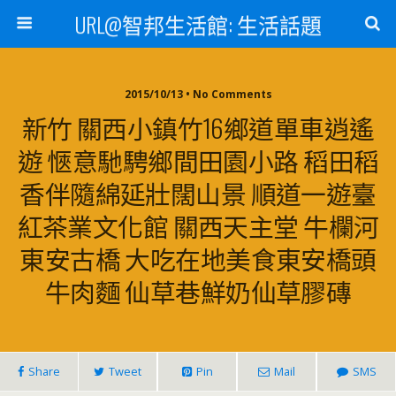
URL@智邦生活館: 生活話題
2015/10/13 • No Comments
新竹 關西小鎮竹16鄉道單車逍遙
遊 愜意馳騁鄉間田園小路 稻田稻
香伴隨綿延壯闊山景 順道一遊臺
紅茶業文化館 關西天主堂 牛欄河
東安古橋 大吃在地美食東安橋頭
牛肉麵 仙草巷鮮奶仙草膠磚
Share
Tweet
Pin
Mail
SMS