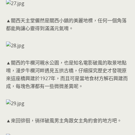
▲關西天主堂儼然是關西小鎮的美麗地標，任何一個角落
都能夠讓心靈得到滿滿元氣唷。
▲關西的牛欄河親水公園，也是知名電影破風的取景地點
唷，漫步牛欄河畔遇見五拱古橋，仔細探究歷史才發現原
來這座橋興建於1927年，而且可是當地食材方解石興建而
成，每塊色澤都有一些微微差異呢。
▲來回徘徊，徜徉破風男主角跟女主角約會的地方吧。