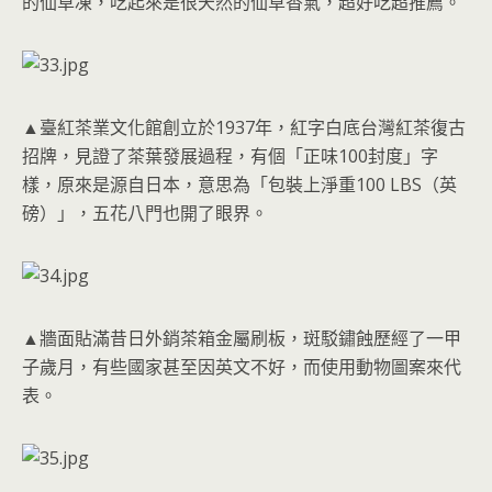
的仙草凍，吃起來是很天然的仙草香氣，超好吃超推薦。
▲臺紅茶業文化館創立於1937年，紅字白底台灣紅茶復古
招牌，見證了茶葉發展過程，有個「正味100封度」字
樣，原來是源自日本，意思為「包裝上淨重100 LBS（英
磅）」，五花八門也開了眼界。
▲牆面貼滿昔日外銷茶箱金屬刷板，斑駁鏽蝕歷經了一甲
子歲月，有些國家甚至因英文不好，而使用動物圖案來代
表。