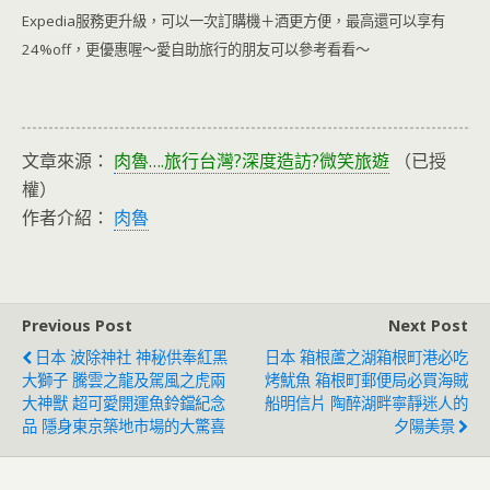
Expedia服務更升級，可以一次訂購機＋酒更方便，最高還可以享有
24%off，更優惠喔～愛自助旅行的朋友可以參考看看～
文章來源：
肉魯….旅行台灣?深度造訪?微笑旅遊
（已授
權）
作者介紹：
肉魯
Previous Post
Next Post
日本 波除神社 神秘供奉紅黑
日本 箱根蘆之湖箱根町港必吃
大獅子 騰雲之龍及駕風之虎兩
烤魷魚 箱根町郵便局必買海賊
大神獸 超可愛開運魚鈴鐺紀念
船明信片 陶醉湖畔寧靜迷人的
品 隱身東京築地市場的大驚喜
夕陽美景