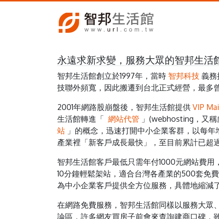
永遠求新求變，服務大眾的智邦生活
智邦生活館創立於1997年，當時
智邦科技
義務
技聯外頻寬，因此搬遷到台北正式經營，最多曾
2001年網路股崩盤後，智邦生活館提供
VIP Mai
生活館轉進「
網站代管
」(webhosting，
站
」的概念，迅速打開中小企業客群，以每年增
產業裡「新客戶成長最快」，至目前累計已超過2
智邦生活館客戶最低只需年付1000元網站費
10分鐘輕鬆架站，適合台灣各產業的500套免
為中小企業客戶提供全方位服務，具體地縮減
在網路免費服務，智邦生活館同樣以服務大眾
論區，許多網友買房子前會來查詢建商口碑，