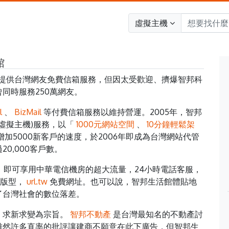
虛擬主機
館
提供台灣網友免費信箱服務，但因太受歡迎、擠爆智邦科
同時服務250萬網友。
l
、
BizMail
等付費信箱服務以維持營運。2005年，智邦
又稱虛擬主機)服務，以「
1000元網站空間
、
10分鐘輕鬆架
加5000新客戶的速度，於2006年即成為台灣網站代管
0,000客戶數。
用，即可享用中華電信機房的超大流量，24小時電話客服，
費版型，
url.tw
免費網址。也可以說，智邦生活館體貼地
了台灣社會的數位落差。
、求新求變為宗旨。
智邦不動產
是台灣最知名的不動產討
雖然許多直率的批評讓建商不願意在此下廣告，但智邦生