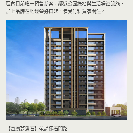
區內目前唯一預售新案，鄰近公園綠地與生活場館設施，
加上品牌在地經營好口碑，備受竹科買家關注。
【富廣夢溪石】敬請探石問路