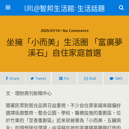
URL@智邦生活館: 生活話題
2025/07/10 • No Comments
坐擁「小而美」生活圈 「富廣夢
溪石」自住家庭首選
Share
Tweet
Pin
Mail
SMS
文．理財周刊新聞中心
隨著民眾對居住品質日益重視，不少自住買家越來越偏好
選擇街廓整齊、整合公園、學校、醫療設施的重劃區，位
於竹東的「至善重劃區」近來就被譽為「小而美、五臟俱
全」的理想居住環境，由深耕在地的富廣建築團隊打造的