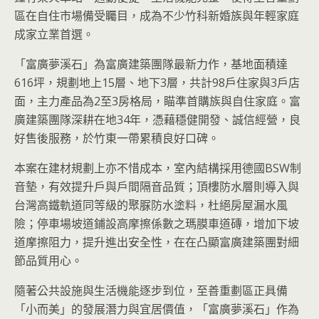
區在自住市場備受矚目，成為不少竹科新婚族與年輕家庭
成家立業首選。
「富廣夢溪石」為富廣建築團隊最新力作，基地面積達
616坪，規劃地上15層、地下3層，共計98戶住家與3戶店
面，主力產品為2至3房格局，瞄準首購族與自住家庭。富
廣建築團隊深耕在地34年，憑藉穩健開發、誠信經營，良
好售後服務，於竹東一帶累積良好口碑。
本案在建材規劃上亦不惜成本，室內結構採用德國BSW制
音墊，有效提升戶與戶間隔音品質；頂樓防水層則導入與
台灣高鐵軌道同等級的聚脲防水塗料，杜絕房屋漏水風
險；停車場坡道鋪設高摩擦係數之瑪膜車道磚，增加下坡
道摩擦阻力，提升進出安全性，在在凸顯富廣建築團對細
節品質用心。
隨著公共設施與生活機能逐步到位，至善重劃區正具備
「小而美」的發展潛力與宜居價值，「富廣夢溪石」作為