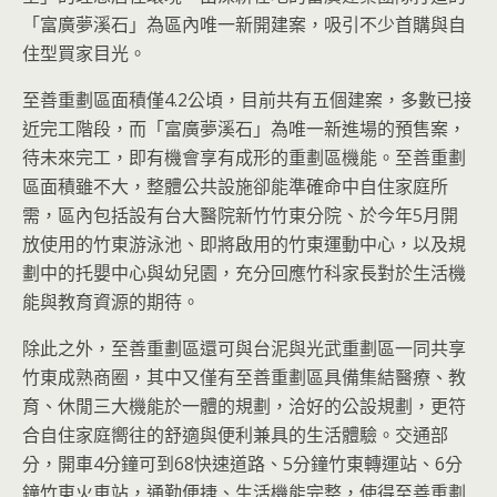
「富廣夢溪石」為區內唯一新開建案，吸引不少首購與自
住型買家目光。
至善重劃區面積僅4.2公頃，目前共有五個建案，多數已接
近完工階段，而「富廣夢溪石」為唯一新進場的預售案，
待未來完工，即有機會享有成形的重劃區機能。至善重劃
區面積雖不大，整體公共設施卻能準確命中自住家庭所
需，區內包括設有台大醫院新竹竹東分院、於今年5月開
放使用的竹東游泳池、即將啟用的竹東運動中心，以及規
劃中的托嬰中心與幼兒園，充分回應竹科家長對於生活機
能與教育資源的期待。
除此之外，至善重劃區還可與台泥與光武重劃區一同共享
竹東成熟商圈，其中又僅有至善重劃區具備集結醫療、教
育、休閒三大機能於一體的規劃，洽好的公設規劃，更符
合自住家庭嚮往的舒適與便利兼具的生活體驗。交通部
分，開車4分鐘可到68快速道路、5分鐘竹東轉運站、6分
鐘竹東火車站，通勤便捷、生活機能完整，使得至善重劃