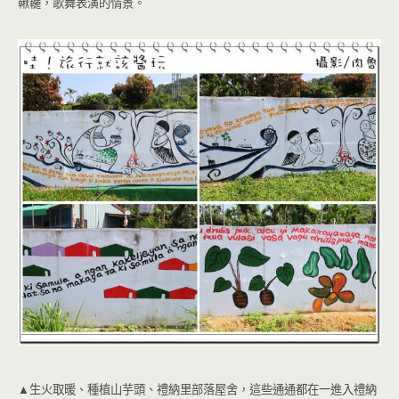
鞦韆，歌舞表演的情景。
▲生火取暖、種植山芋頭、禮納里部落屋舍，這些通通都在一進入禮納