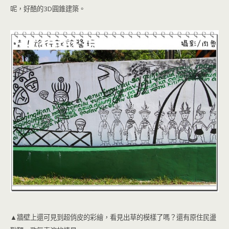
呢，好酷的3D圓錐建築。
▲牆壁上還可見到超俏皮的彩繪，看見出草的模樣了嗎？還有原住民盪