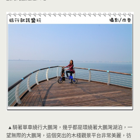
▲騎著單車繞行大鵬灣，幾乎都是環繞著大鵬灣湖泊，一
望無際的大鵬灣，這個突出的木棧觀景平台非常美麗，彷