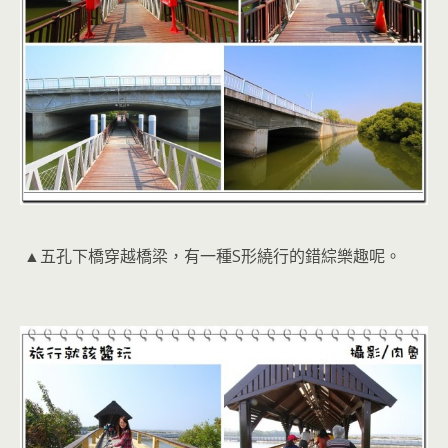
▲五孔下橋穿越橋梁，有一種S形繞行的錯綜樂趣呢。