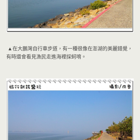
▲在大鵬灣自行車步道，有一種很像在澎湖的美麗錯覺，
有時還會看見漁民走進海裡採蚵唷。