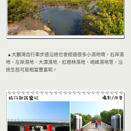
▲大鵬灣自行車步道沿途也會經過很多小濕地唷，右岸濕
地、左岸濕地、大潭濕地、紅樹林濕地、崎峰濕地等，沿
途生態可是相當豐富呢。