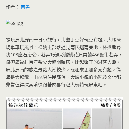
作者：
肉魯
暢玩屏北屏南一日小旅行，比墾丁更好玩更有趣，大鵬灣
騎單車玩風帆，禮納里部落遇見南國迦南美地，林邊鄉尋
找108座石磨公，巷弄巧遇彩繪桃花源崇蘭456藝術巷弄，
嚐碗廣福村百年柴火大路關麵店，比起墾丁的遊客人潮，
屏北屏南的旅遊景點人潮較少，玩起來更加多元有趣，從
海邊大鵬灣，山林原住民部落，大城小鎮的小吃及文化都
非常值得探索唷快跟著肉魯行程大玩特玩屏東吧。