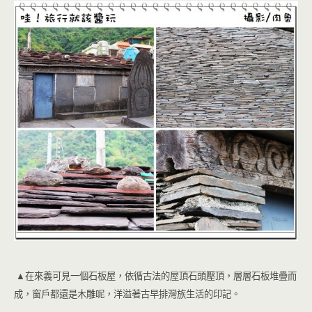
▲在來義可見一個石板屋，依循古法的屋頂石頭壓頂，層層石板堆疊而
成，窗戶都還是木雕呢，洋溢著古早排灣族生活的印記。