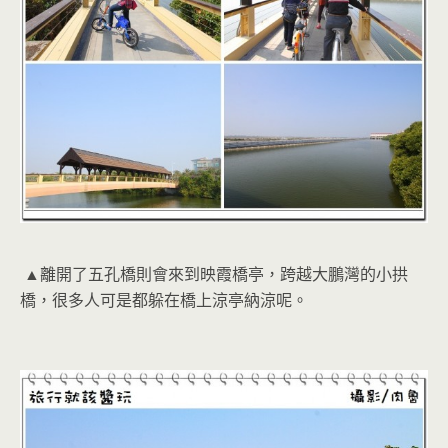
▲離開了五孔橋則會來到映霞橋亭，跨越大鵬灣的小拱
橋，很多人可是都躲在橋上涼亭納涼呢。