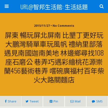
URL@智邦生活館: 生活話題
2015/11/27 • No Comments
屏東 暢玩屏北屏南 比墾丁更好玩
大鵬灣騎單車玩風帆 禮納里部落
遇見南國迦南美地 林邊鄉尋找108
座石磨公 巷弄巧遇彩繪桃花源崇
蘭456藝術巷弄 嚐碗廣福村百年柴
火大路關麵店
Share
Tweet
Pin
Mail
SMS