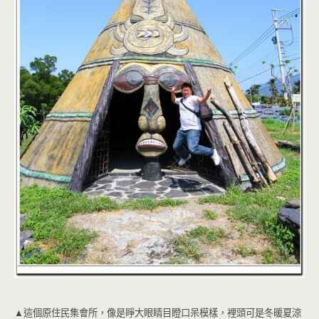
▲這個原住民集會所，像是睜大眼睛目瞪口呆模樣，裡頭可是冬暖夏涼