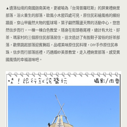
▲遺落仙境的南國迦南美地，更被喻為『台灣普羅旺斯』的屏東禮納里
部落，浴火重生的部落，歐風小木屋四處可見，原住民彩繪風格的繽紛
牆面，穿山甲龐然大物的籃球場，葉子翩然飄盪天際的活動中心，悠悠
然信步而行，一棟一棟白色教堂，隱身在街頭巷尾裡，總計有大社、好
茶、瑪家村的三個原住民部落居住，這次造訪了有脫鞋子習俗的好茶部
落，歡樂跳起部落迎賓舞蹈，品嚐美味原住民料理，DIY手作原住民串
珠，信步而行部落巡禮，巧遇婚紗美景教堂，走入禮納里部落，感受異
國風情的幸福滋味吧。