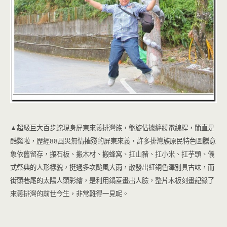
▲超級巨大百步蛇現身屏東來義排灣族，盤旋佔據纏繞電線桿，簡直是
酷斃啦，歷經88風災無情摧殘的屏東來義，許多排灣族原民特色圖騰意
象依舊留存，搬石板、搬木材、搬蜂窩、扛山豬、扛小米、扛芋頭、儀
式祭典的人形樣貌，挺過多次颱風大雨，散發出紅銅色澤別具古味，而
街頭巷尾的太陽人頭彩繪，是利用鍋蓋畫出人臉，整片木板刻畫記錄了
來義排灣的前世今生，非常難得一見呢。