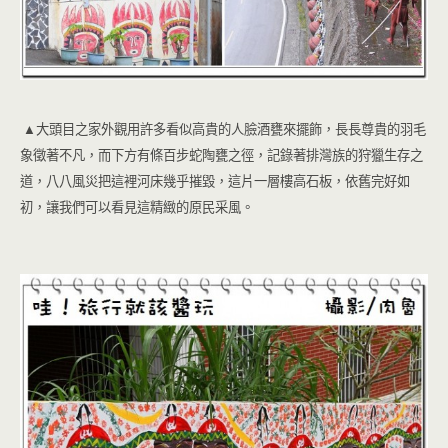
▲大頭目之家外觀用許多看似高貴的人臉酒甕來擺飾，長長尊貴的羽毛
象徵著不凡，而下方有條百步蛇陶甕之徑，記錄著排灣族的狩獵生存之
道，八八風災把這裡河床幾乎摧毀，這片一層樓高石板，依舊完好如
初，讓我們可以看見這精緻的原民采風。