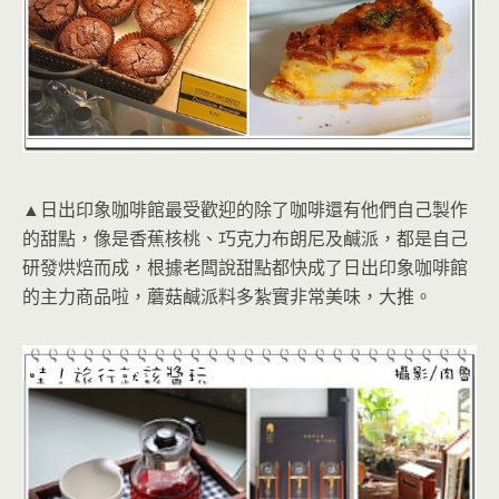
▲日出印象咖啡館最受歡迎的除了咖啡還有他們自己製作
的甜點，像是香蕉核桃、巧克力布朗尼及鹹派，都是自己
研發烘焙而成，根據老闆說甜點都快成了日出印象咖啡館
的主力商品啦，蘑菇鹹派料多紮實非常美味，大推。