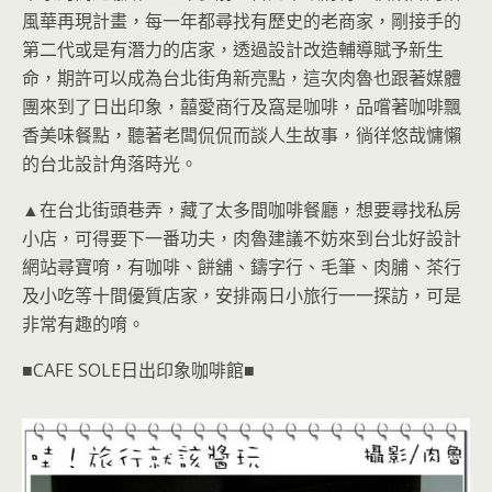
風華再現計畫，每一年都尋找有歷史的老商家，剛接手的
第二代或是有潛力的店家，透過設計改造輔導賦予新生
命，期許可以成為台北街角新亮點，這次肉魯也跟著媒體
團來到了日出印象，囍愛商行及窩是咖啡，品嚐著咖啡飄
香美味餐點，聽著老闆侃侃而談人生故事，徜徉悠哉慵懶
的台北設計角落時光。
▲在台北街頭巷弄，藏了太多間咖啡餐廳，想要尋找私房
小店，可得要下一番功夫，肉魯建議不妨來到台北好設計
網站尋寶唷，有咖啡、餅舖、鑄字行、毛筆、肉脯、茶行
及小吃等十間優質店家，安排兩日小旅行一一探訪，可是
非常有趣的唷。
■CAFE SOLE日出印象咖啡館■