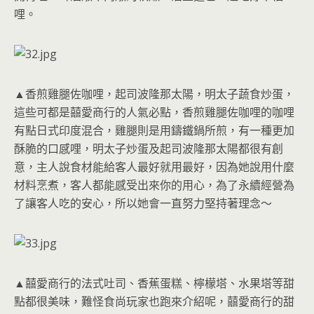
哩。
▲香煎雞腿佐咖哩，起司波隆那太陽，明太子蔬食炒蛋，
這些可都是囍愛商行的人氣必點，香煎雞腿佐咖哩的咖哩
有點日式印度混合，雞腿則是用鑄鐵鍋所煎，有一種更加
酥脆的口感哩，明太子炒蛋及起司波隆那太陽都很有創
意，主人說食材能給客人最好就用最好，因為她說用什麼
材料烹煮，客人都能感受出來你的用心，為了永續經營為
了讓客人吃的安心，所以她會一直努力堅持著理念～
▲囍愛商行的法式吐司、香蕉蛋糕、檸檬塔、水果塔等甜
點都很美味，難怪食尚玩家也跑來介紹呢，囍愛商行的甜