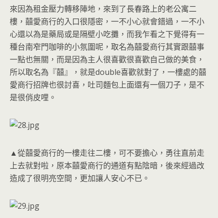
來因為租金壓力轉移陣地，來到了長春路上的老公寓二
樓，囍愛商行的入口很隱密，一不小心就會錯過，一不小
心還以為是藥局或是隔壁小吃攤，而我乍看之下覺得有一
種台南窄門咖啡的小氛圍呢，取名為囍愛商行其實跟囍事
一點也無關，而是因為主人很喜歡很喜歡自己做的美食，
所以取名為『囍』，就是double喜歡就對了，一樓處的囍
愛商行招牌也很討喜，吐司麵包上面還有一個刀子，是不
是很俏皮哩。
▲從囍愛商行的一樓走往二樓，可不要擔心，勇往直前走
上去就對啦，原本囍愛商行的通道有點陰暗，後來經過改
造成了很明亮空間，更加讓人安心不已。