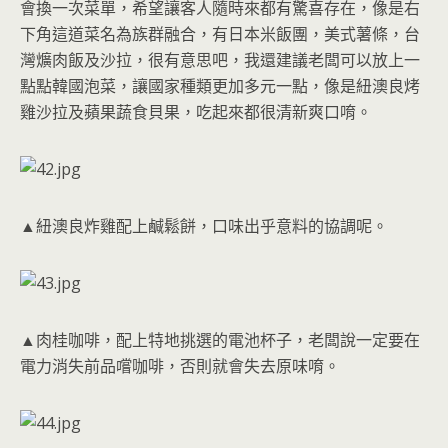
會換一次菜單，希望讓客人隨時來都有驚喜存在，像是右
下角這道菜名為族群融合，有日本米飯團，美式薯條，台
灣爌肉飯及沙拉，很有意思吧，我還建議老闆可以放上一
點點韓國泡菜，讓國家種類更加多元一點，像是紐澳良烤
雞沙拉及蘋果蔬食貝果，吃起來都很清新爽口唷。
▲紐澳良炸雞配上鹹鬆餅，口味出乎意料的協調呢。
▲肉桂咖啡，配上特地挑選的電池杯子，老闆說一定要在
電力消失前品嚐咖啡，否則就會失去原味唷。