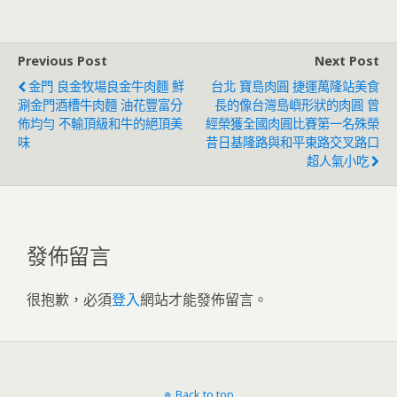
Previous Post
Next Post
金門 良金牧場良金牛肉麵 鮮
台北 寶島肉圓 捷運萬隆站美食
涮金門酒槽牛肉麵 油花豐富分
長的像台灣島嶼形狀的肉圓 曾
佈均勻 不輸頂級和牛的絕頂美
經榮獲全國肉圓比賽第一名殊榮
味
昔日基隆路與和平東路交叉路口
超人氣小吃
發佈留言
很抱歉，必須
登入
網站才能發佈留言。
Back to top