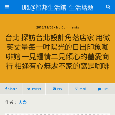
URL@智邦生活館: 生活話題
2015/11/06 • No Comments
台北 探訪台北設計角落店家 用微
笑丈量每一吋陽光的日出印象咖
啡館 一見鍾情二見傾心的囍愛商
行 相逢有心無處不家的窩是咖啡
Share
Tweet
Pin
Mail
SMS
作者：
肉魯