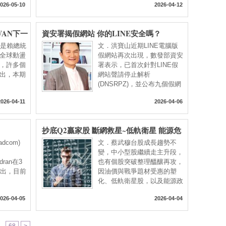
026-05-10
2026-04-12
IWAN下一
資安署揭假網站 你的LINE安全嗎？
an是賴總統
文．洪寶山近期LINE電腦版
全球動盪
假網站再次出現，數發部資安
，許多個
署表示，已首次針對LINE假
出，本期
網站聲請停止解析
(DNSRPZ)，並公布九個假網
2026-04-11
2026-04-06
抄底Q2贏家股 斷網救星~低軌衛星 能源危
機~核電自主 績優金融股與ETF含金量
dcom)
文．蔡武穆台股成長趨勢不
變，中小型股繼續走主升段，
ndran在3
也有個股突破整理醞釀再攻，
指出，目前
因油價與戰爭題材受惠的塑
化、低軌衛星股，以及能源政
策導
026-04-05
2026-04-04