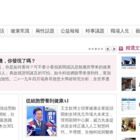
活
健康常識
兩性話題
公益報報
時事議題
職場人生
精選文
邊，你發現了嗎？
息，你是如何看待？可不要小看假新聞或訊息散播所帶來的後果
殺人」典故就證明謠言的可怕。如今科技網路帶來便利性，更加
危險性。二○一九年四月瑞典哥德堡大學經研究分析，全世界遭
從細胞營養到健康AI
強迫勞動
王文欽博士領軍健康企業龍頭
關稅，台
開創全球兆元市場大未來文．
加最惠國
理周新聞中心圖．威力先進提
本次301
供當全球正邁入人工智慧時
代，半導體、生物科技與醫療
科