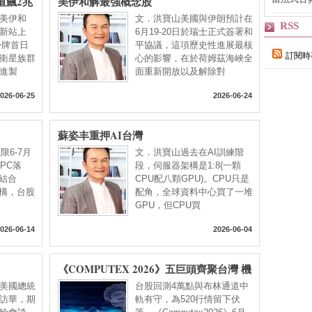
值飆2兆
美伊和解最強概念股
自己
封測股躍
美伊和
文．洪寶山美國與伊朗預計在
RSS
新站上
6月19-20日於瑞士正式簽署和
X掛牌首日
平協議，這項歷史性進展最核
訂閱時
衛星族群
心的影響，在於荷姆茲海峽全
進製
面重新開放以及解除對
026-06-25
2026-06-24
蘇姿丰重押AI台灣
限6-7月
文．洪寶山過去在AI訓練階
PC落
段，伺服器架構是1:8(一顆
X結合
CPU配八顆GPU)。CPU只是
6架構，台股
配角，全球資料中心買了一堆
GPU，但CPU買
026-06-14
2026-06-04
《COMPUTEX 2026》五巨頭齊聚台灣 機
器人大軍向前衝
美國總統
台股回測4萬點與布林通道中
訪華，期
軌有守，為520行情留下伏