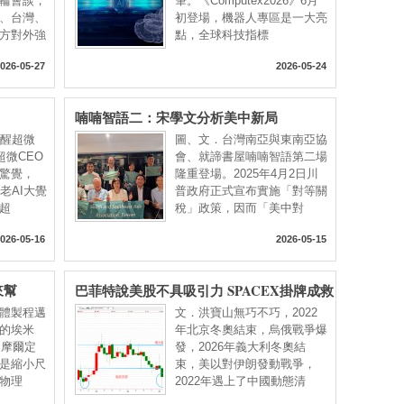
輪會談，
筆。《Computex2026》6月
、台灣、
初登場，機器人專區是一大亮
方對外強
點，全球科技指標
026-05-27
2026-05-24
喃喃智語二：宋學文分析美中新局
覺醒超微
圖、文．台灣南亞與東南亞協
超微CEO
會、就諦書屋喃喃智語第二場
驚覺，
隆重登場。2025年4月2日川
老AI大覺
普政府正式宣布實施「對等關
超
稅」政策，因而「美中對
026-05-16
2026-05-15
來幫
巴菲特說美股不具吸引力 SPACEX掛牌成救
星
體製程邁
文．洪寶山無巧不巧，2022
的埃米
年北京冬奧結束，烏俄戰爭爆
代，摩爾定
發，2026年義大利冬奧結
是縮小尺
束，美以對伊朗發動戰爭，
物理
2022年遇上了中國動態清