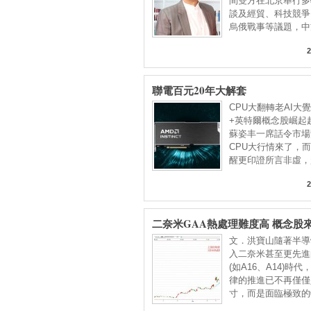
間雙方在北京舉行多
談及經貿、科技競爭
烏俄戰事等議題，中
2
聯電百元20年大解套
CPU大翻轉老AI大
+英特爾概念股崛起
蘇姿丰一席話令市場
CPU大行情來了，而
醒更印證所言非虛，
2
二奈米GAA熱處理難度高 概念股
文．洪寶山隨著半導
入二奈米甚至更先進
(如A16、A14)時
律的推進已不再僅僅
寸，而是面臨極致的