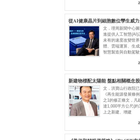
2
從AI健康晶片到細胞數位孿生威
健康百歲新藍海
文．理周新聞中心圖
進提供人工智慧(AI
未有的速度改變世界
體、雲端運算、生成
智慧製造與自動駕駛
2
新建物標配太陽能 盤點相關概念股
文．洪寶山行政院已
《再生能源發展條例
之1的修正條文，凡
達1,000平方公尺(約
上之新建、增建
2