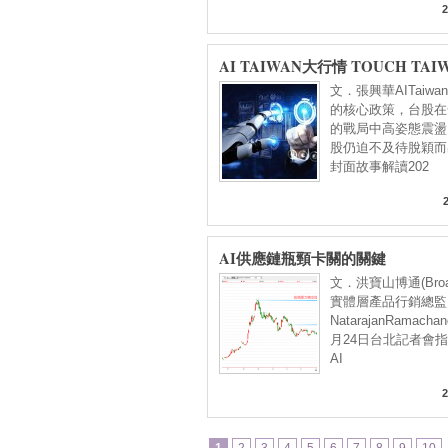
2
AI TAIWAN大行情 TOUCH TA
波大成長產業
文．張興華AITaiw
的核心政策，台股在
的戰局中高姿態震盪
股仍迫不及待脫穎而
封面故事解讀202
AI供應鏈瓶頸卡關的關鍵
文．洪寶山博通(Broa
實體層產品行銷總監
NatarajanRamacha
月24日台北記者會
AI
2