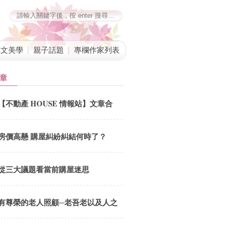
藝文美學
親子話題
專欄作家列表
章
從大趨勢看台灣大量興建社會住宅的必要性
【不動產 HOUSE 情報站】文章合
文．莊孟翰台北市長柯文哲五月二十日赴市議會進行專案報告，在與市
併公告
之間，除坦承八年五萬戶公宅政策方向不對之外，還將矛頭指向被教練
此外，更將公宅戰略錯誤類比蔡英文總統的公宅戰略也同樣錯誤。姑且
房價高懸 購屋糾紛糾結何時了？
失，為何公
從三大議題看當前購屋迷思
有尊榮的老人照顧─老吾老以及人之
老