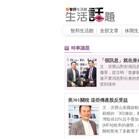
智邦生活館
全部文章
休閒生
時事議題
「假訊息」就在身
，所以需接送小孩上下學，由於孩
文．洪寶山對於假訊
庭開銷，小玲決定重返職場幫忙老
傷害，從古時「曾參
作，投遞履歷徵求面試，就在騎著
速不實消息對社會的
受到境外
美301關稅 這些傳產股反受益
文．洪寶山美國啟動
範疇的「301條款」
灣取得10%且不疊
(MFN)稅率的優勢，
關稅豁免了多數電子