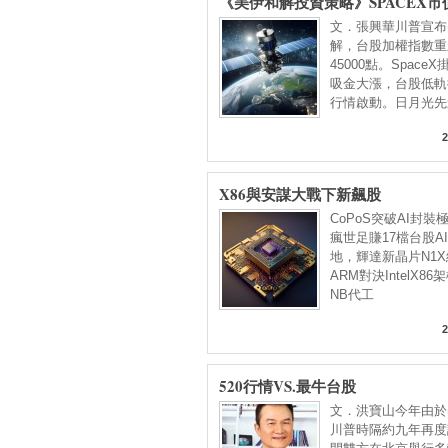
《美伊和解投資策略》SPACEX市
買盤進駐太空股 張虔生登首富 AI
文．張興華川普宣布
主流
解，台股加權指數重
45000點。Space
吸金大漲，台股低軌
行情啟動。日月光先
2
X86與安謀大戰下新飆股
CoPoS突破AI封裝極
瘋世足賺17檔台股AI
地，輝達新晶片N1
ARM對決IntelX8
NB代工
2
520行情VS.最牛台股
文．洪寶山今年由於
川普時隔約九年再度