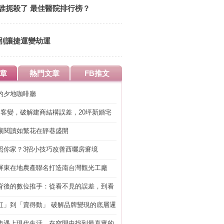
誰扼殺了 最佳醫院排行榜？
別讓捷運變劫運
章
熱門文章
FB推文
的夕地咖啡廳
明客變，破解建商結構誤差，20坪新婚宅
工」的冤枉錢
讓閱讀如繁花在靜巷盛開
照你家？3招小技巧改善西曬房窘境
屏東在地農產聯名打造南台灣觀光工廠
背後的數位推手：從看不見的誤差，到看
準改造
紅」到「賣得動」 破解品牌變現的底層邏
典遇上現代生活，在空間中找到最真實的