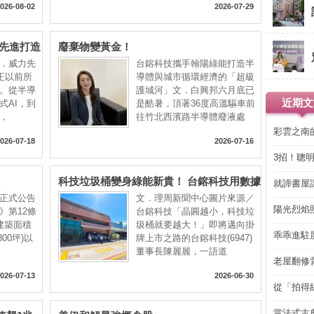
026-08-02
2026-07-29
力先進打造
廢棄物變黃金！
．威力先
台鎔科技攜手翰陽綠能打造半
)正以前所
導體與城市循環經濟的「超級
。從半導
護城河」文．白興邦六月底已
近期文
式AI，到
是酷暑，頂著36度高溫驅車前
，
往竹北西濱路半導體廢液處
彩雲之南
026-07-18
2026-07-16
3招！聰
省下「二
科技垃圾桶變身綠能新貴！ 台鎔科技用數據
就諦書屋
築起「綠色台灣」護城河
正式公告
文．理周新聞中心圖片來源／
陽光烈焰
》第12條
台鎔科技「晶圓越小，科技垃
建築面積
圾桶就要越大！」即將邁向掛
乖乖進駐
300坪)以
牌上市之路的台鎔科技(6947)
董事長陳麗麗，一語道
老屋翻修
得見的精
026-07-13
2026-06-30
從「拍得
輯
當法式古