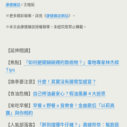
康健雜誌
/
王暄茹
※更多精彩報導，詳見《
康健雜誌網站
》。
※本文由康健雜誌授權報導，未經同意禁止轉載。
【延伸閱讀】
【焦點】
「如何避開鍋碗裡的致癌物？」毒物專家林杰樑
Tips
【換季要注意】
什麼！其實沒有腸胃型感冒？
【食油危機】
自己榨油最安心？假油風暴４大迷思
【來吃早餐】
早餐ｘ野餐ｘ音樂會！金曲歌后「以莉高
露」與你相約
【人氣部落客】
「胖到撐爆牛仔褲？」貴婦奈奈：幫廚房