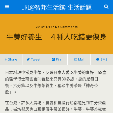
URL@智邦生活館: 生活話題
2013/11/18 • No Comments
牛蒡好養生 ４種人吃錯更傷身
Share
Tweet
Pin
Mail
SMS
日本料理中常見牛蒡，反映日本人愛吃牛蒡的喜好，58歲
的醫學博士南雲吉則看起來只有30多歲，靠的是每日一
餐、六分飽以及牛蒡茶養生，稱頌牛蒡茶是「神奇茶
飲」。
在台灣，許多大賣場、農會和農產行也都能見到牛蒡茶產
品；街坊鄰居也口耳相傳牛蒡茶很好。牛蒡、牛蒡茶究竟