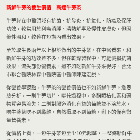
新鮮牛蒡的養生價值 高過牛蒡茶
牛蒡籽在中醫領域有抗菌、抗發炎、抗氧化、防癌及保肝
功效，較常用於利嚥消腫、清熱解毒及慢性皮膚炎，但因
藥性溫和，較難在短期內看出效果。
至於取生長兩年以上根莖做出的牛蒡茶，在中醫看來，和
新鮮牛蒡的功效差不多，但在乾燥製程中，可能減損抗菌
效果，流失部份營養素，還不如吃新鮮牛蒡來得好，台北
市聯合醫院林森中醫院區中醫師陳建宏說。
從營養學觀點，牛蒡茶的營養價值也不如新鮮牛蒡。詹恩
慈分析，一則牛蒡切片、曬乾過程中，多酚類植化素和礦
物質容易流失；二則對腸道消化有益的菊糖並不溶於水，
喝牛蒡茶吃不到纖維，自然攝取不到菊糖，剩下的僅有微
量營養素。
從價格上看，一包牛蒡茶包至少10元起跳，一整條新鮮牛