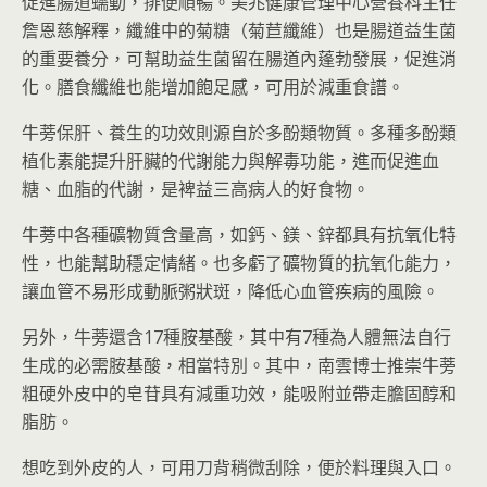
促進腸道蠕動，排便順暢。美兆健康管理中心營養科主任
詹恩慈解釋，纖維中的菊糖（菊苣纖維）也是腸道益生菌
的重要養分，可幫助益生菌留在腸道內蓬勃發展，促進消
化。膳食纖維也能增加飽足感，可用於減重食譜。
牛蒡保肝、養生的功效則源自於多酚類物質。多種多酚類
植化素能提升肝臟的代謝能力與解毒功能，進而促進血
糖、血脂的代謝，是裨益三高病人的好食物。
牛蒡中各種礦物質含量高，如鈣、鎂、鋅都具有抗氧化特
性，也能幫助穩定情緒。也多虧了礦物質的抗氧化能力，
讓血管不易形成動脈粥狀斑，降低心血管疾病的風險。
另外，牛蒡還含17種胺基酸，其中有7種為人體無法自行
生成的必需胺基酸，相當特別。其中，南雲博士推崇牛蒡
粗硬外皮中的皂苷具有減重功效，能吸附並帶走膽固醇和
脂肪。
想吃到外皮的人，可用刀背稍微刮除，便於料理與入口。