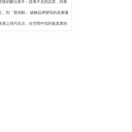
背後的數位推手：從看不見的誤差，到看
準改造
紅」到「賣得動」 破解品牌變現的底層邏
典遇上現代生活，在空間中找到最真實的