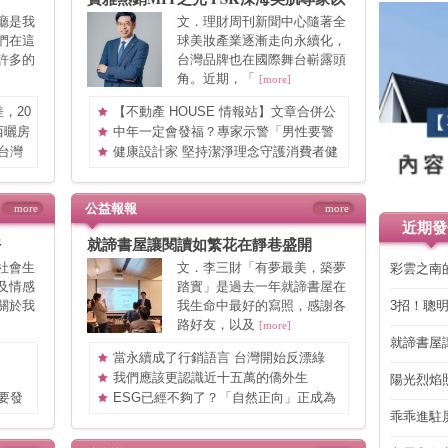
綠色美妝走向國際
廳是我
文．理財周刊新聞中心隨著全
們在這
球美妝產業逐漸走向永續化，
許多的
台灣品牌也在國際舞台嶄露頭
角。近期，「
[more]
，20
【不動產 HOUSE 情報站】文章合併公
告
西曬房
中年一定會發福？專家示警「男性要警
覺」 過年這樣吃才安全
台灣
健康設計家 堅持潔淨理念守護消費者健
康
公益報報
more
more
近期發
好
就諦書屋讓閱讀如繁花在靜巷盛開
社會生
文．李三財「有夢最美，築夢
彩雲之南
及情感
踏實」是過去一年就諦書屋在
關於我
我生命中最好的寫照，感謝各
3招！聰
省下「二
路好友，以及
[more]
就諦書屋
當永續成了行銷語言 台灣開始反漂綠
我們應該更認識近十五萬的僑外生
陽光烈焰
要發
ESG已經不夠了？「自然正向」正成為
全球永續新戰場
乖乖進駐