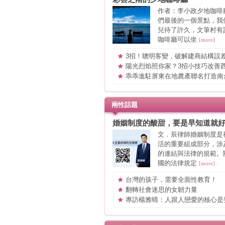
作者：李小政夕地咖啡
們最後的一個景點，我
兒待了許久，文筆村有
咖啡廳可以坐
[more]
3招！聰明客變，破解建商結構誤差
坪新婚宅省下「二工」的冤枉錢
陽光烈焰照你家？3招小技巧改善
窘境
乖乖進駐屏東在地農產聯名打造南
觀光工廠
兩性話題
婚姻制度的酸甜，要是早知道就
文．辰律師婚姻制度是
活的重要組成部分，涉
的連結與法律的規範。
國的法律規定
[more]
台灣的孩子，需要全面性教育！
翻轉社會迷思的女韌力量
專訪楊雅晴：人跟人戀愛的核心是
現自我