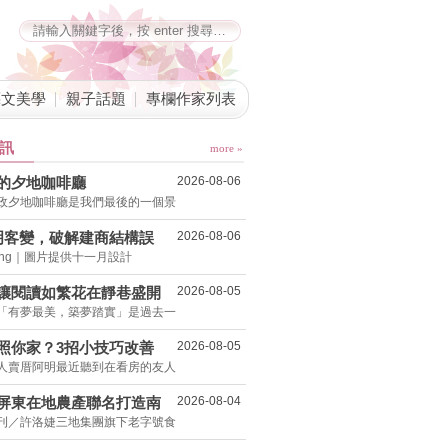
藝文美學
親子話題
專欄作家列表
訊
more »
的夕地咖啡廳
2026-08-06
政夕地咖啡廳是我們最後的一個景
明客變，破解建商結構誤
2026-08-06
Wong｜圖片提供十一月設計
坪新婚宅省下「二工」的冤
讓閱讀如繁花在靜巷盛開
2026-08-05
「有夢最美，築夢踏實」是過去一
照你家？3招小技巧改善
2026-08-05
人賣厝阿明最近聽到在看房的友人
境
屏東在地農產聯名打造南
2026-08-04
刊／許洛婕三地集團旗下老字號食
工廠