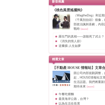
影音推薦
《桃色風雲搖擺狗》
（WagtheDog）和近
《千萬別抬頭》很像，
部政治諷刺喜劇，內容
戰時
[more]
羅生門的真相——誰殺死了武士？
《消失的情人節》
逆瓣膜-人生如夢
精選文章
【不動產 HOUSE 情報站】文章
告
因公司內部規劃調整，
起，HOUSE情報站文
生活話題。我們將重新
期待未來
[more]
午餐吃煨麵
最美海岸公路，台灣？
以為生活在長濱