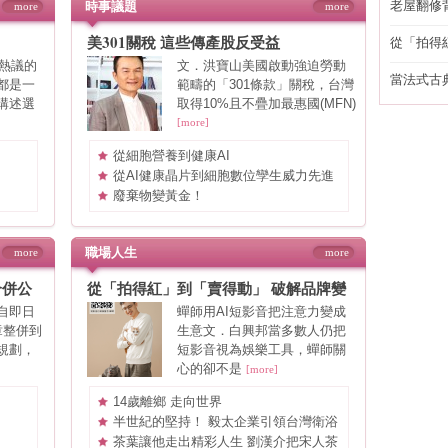
時事議題
老屋翻修
more
more
得見的精
美301關稅 這些傳產股反受益
從「拍得
輯
期熱議的
文．洪寶山美國啟動強迫勞動
當法式古
都是一
範疇的「301條款」關稅，台灣
自己
講述選
取得10%且不疊加最惠國(MFN)
[more]
從細胞營養到健康AI
從AI健康晶片到細胞數位孿生威力先進
打造健康百歲新藍海
廢棄物變黃金！
職場人生
more
more
合併公
從「拍得紅」到「賣得動」 破解品牌變
現的底層邏輯
自即日
蟬師用AI短影音把注意力變成
章整併到
生意文．白興邦當多數人仍把
規劃，
短影音視為娛樂工具，蟬師關
心的卻不是
[more]
14歲離鄉 走向世界
半世紀的堅持！ 毅太企業引領台灣衛浴
新時代
茶葉讓他走出精彩人生 劉漢介把宋人茶