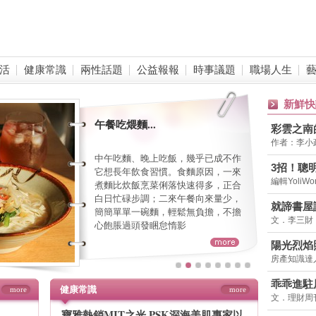
活
健康常識
兩性話題
公益報報
時事議題
職場人生
新鮮快
午餐吃煨麵...
彩雲之南
作者：李小
中午吃麵、晚上吃飯，幾乎已成不作
3招！聰
它想長年飲食習慣。食麵原因，一來
編輯Yoli
差，20
煮麵比炊飯烹菜俐落快速得多，正合
枉錢
白日忙碌步調；二來午餐向來量少，
就諦書屋
簡簡單單一碗麵，輕鬆無負擔，不擔
文．李三財
心飽脹過頭發睏怠惰影
陽光烈焰
房產知識達
西曬房窘
乖乖進駐
健康常識
more
more
文．理財周
台灣觀光
寶雅熱銷MIT之光 PSK深海美肌專家以