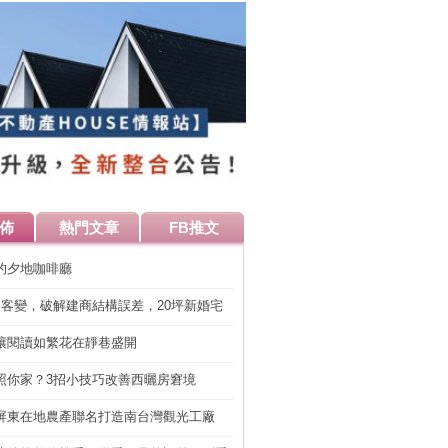
佈
熱門文章
FB推文
的夕地咖啡廳
明客變，破解建商結構誤差，20坪新婚宅
工」的冤枉錢
讓閱讀如繁花在靜巷盛開
照你家？3招小技巧改善西曬房窘境
屏東在地農產聯名打造南台灣觀光工廠