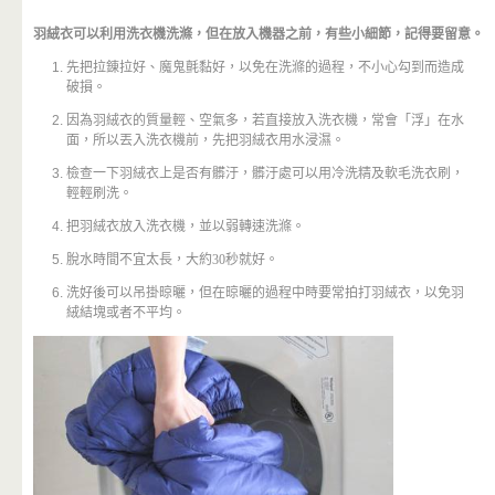
羽絨衣可以利用洗衣機洗滌，但在放入機器之前，有些小細節，記得要留意。
先把拉錬拉好、魔鬼氈黏好，以免在洗滌的過程，不小心勾到而造成
破損。
因為羽絨衣的質量輕、空氣多，若直接放入洗衣機，常會「浮」在水
面，所以丟入洗衣機前，先把羽絨衣用水浸濕。
檢查一下羽絨衣上是否有髒汙，髒汙處可以用冷洗精及軟毛洗衣刷，
輕輕刷洗。
把羽絨衣放入洗衣機，並以弱轉速洗滌。
脫水時間不宜太長，大約
30
秒就好。
洗好後可以吊掛晾曬，但在晾曬的過程中時要常拍打羽絨衣，以免羽
絨結塊或者不平均。