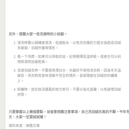
另外，提醒大家一些洗滌時的小訣竅。
清洗時要以弱轉速清洗、低速脫水，以免洗衣機的力道太強造成羽絨
衣破損，羽絨外露等情形。
看一下洗標，如果可以烘乾的話，記得選擇低溫烘乾。或者也可以利
用除濕劑加速乾燥。
洗滌羽絨衣時，不要使用漂白水，也最好不使用洗衣粉。因為冬天溫
度低，洗衣粉常會有溶解不完全的情形，容易殘留在羽絨衣的纖維
上。
晾曬時，放在陰涼通風的地方即可，不要以強光直曬，以免破壞羽絨
材質。
只要掌握以上幾個要點，並留意相關注意事項，自己洗羽絨衣真的不難。今年
天，大家一定要試試喔！
資料來源：網路文章