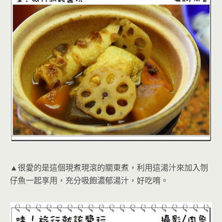
▲很愛的是這個現煮現滾的關東煮，利用這湯汁來加入刎
仔魚一起享用，充分吸飽濃郁湯汁，好吃唷。