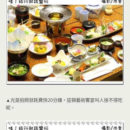
▲光是拍照就耗費快20分鐘，這頓藝術饗宴叫人捨不得吃
呢。