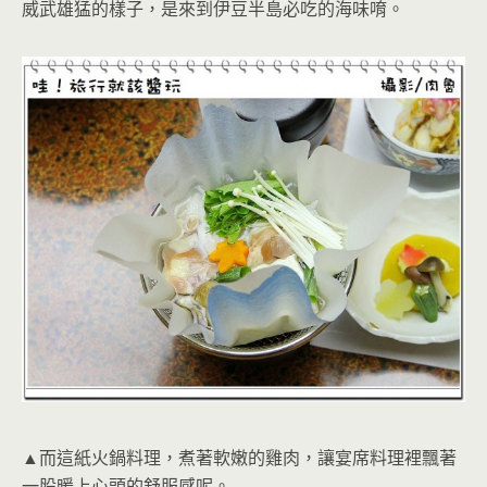
威武雄猛的樣子，是來到伊豆半島必吃的海味唷。
▲而這紙火鍋料理，煮著軟嫩的雞肉，讓宴席料理裡飄著
一股暖上心頭的舒服感呢。