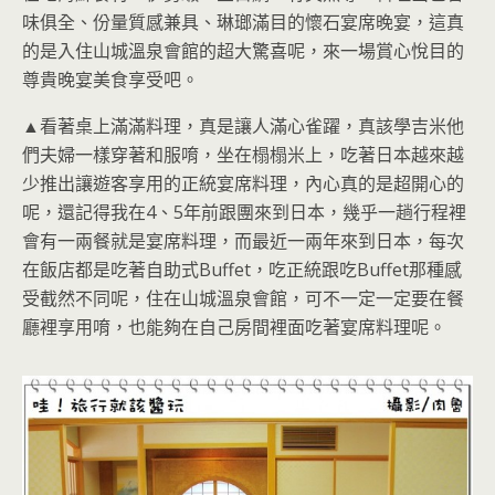
味俱全、份量質感兼具、琳瑯滿目的懷石宴席晚宴，這真
的是入住山城溫泉會館的超大驚喜呢，來一場賞心悅目的
尊貴晚宴美食享受吧。
▲看著桌上滿滿料理，真是讓人滿心雀躍，真該學吉米他
們夫婦一樣穿著和服唷，坐在榻榻米上，吃著日本越來越
少推出讓遊客享用的正統宴席料理，內心真的是超開心的
呢，還記得我在4、5年前跟團來到日本，幾乎一趟行程裡
會有一兩餐就是宴席料理，而最近一兩年來到日本，每次
在飯店都是吃著自助式Buffet，吃正統跟吃Buffet那種感
受截然不同呢，住在山城溫泉會館，可不一定一定要在餐
廳裡享用唷，也能夠在自己房間裡面吃著宴席料理呢。