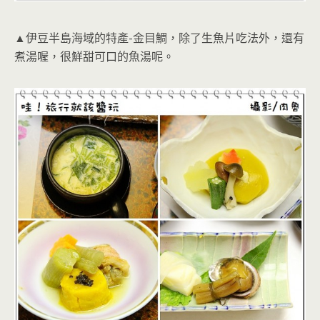
▲伊豆半島海域的特產-金目鯛，除了生魚片吃法外，還有
煮湯喔，很鮮甜可口的魚湯呢。