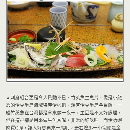
▲刺身組合更是令人驚豔不已，竹莢魚生魚片、像是小龍
蝦的伊豆半島海域特產伊勢蝦、還有伊豆半島金目鯛，一
般竹莢魚在台灣都是拿來做一夜干，主因是不太好處理，
但在這裡卻是用來做生魚片喔，非常的好吃哩，而伊勢蝦
肉質Q彈，讓人好想再來一尾呢，最右邊那一小塊便是金