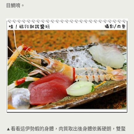
目鯛唷。
▲看看這伊勢蝦的身體，肉質取出後身體依舊硬朗，雙螯