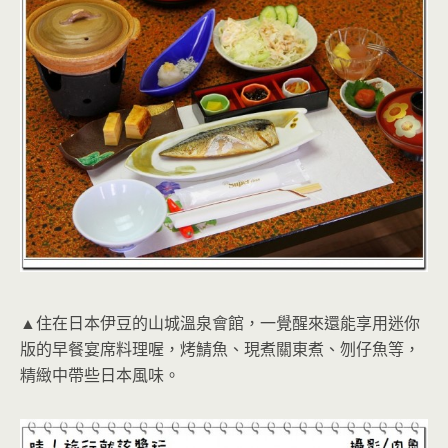
▲住在日本伊豆的山城溫泉會館，一覺醒來還能享用迷你
版的早餐宴席料理喔，烤鯖魚、現煮關東煮、刎仔魚等，
精緻中帶些日本風味。