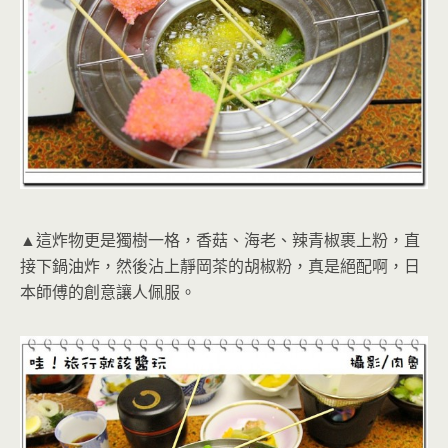
▲這炸物更是獨樹一格，香菇、海老、辣青椒裹上粉，直
接下鍋油炸，然後沾上靜岡茶的胡椒粉，真是絕配啊，日
本師傅的創意讓人佩服。