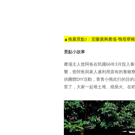
▲
推薦景點1：宜蘭廣興農場-鴨母寮
景點小故事
農場主人曾阿爸在民國66年3月投入
響，曾阿爸與家人遂利用原有的養豬
供團體DIY活動，青青小熊此行的目
窯了，大家一起堆土堆、燒柴火、在