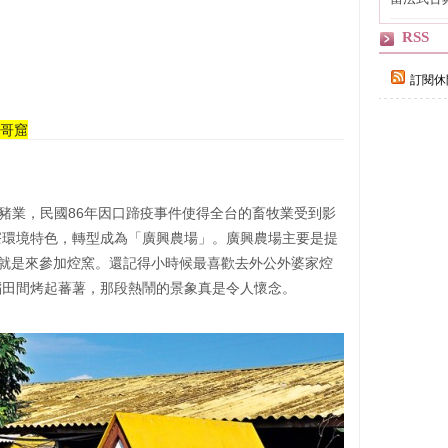
自己
RSS
訂閱休
豬哥窟
養豬業，民國86年因口蹄疫事件使得全台的畜牧業受到影
寮環境特色，轉型成為「廣興農場」。廣興農場主要是提
的就是來參加焢窯。還記得小時候最喜歡去外公外婆家焢
稻田間烤起蕃薯，那段熱鬧的景象真是令人懷念。