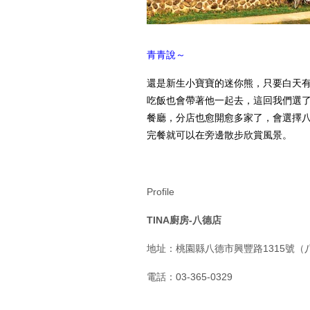
青青說～
還是新生小寶寶的迷你熊，只要白天
吃飯也會帶著他一起去，這回我們選了T
餐廳，分店也愈開愈多家了，會選擇
完餐就可以在旁邊散步欣賞風景。
Profile
TINA
廚房-
八德店
地址：桃園縣八德市興豐路1315號（
電話：03-365-0329