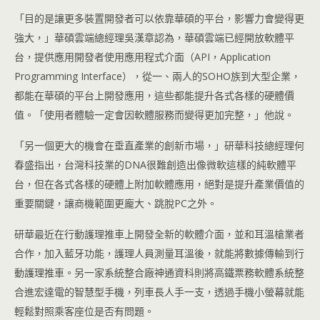
「目的是讓更多裝置開發者可以依靠華碩的平台，影響力會變得更
強大，」華碩雲端總經理吳漢章認為，華碩雲端已經開放軟體平
台，提供應用開發者使用應用程式介面（API，Application
Programming Interface），從一、兩人的SOHO族到大型企業，
都能在華碩的平台上開發應用，這些都能提升各式各樣的硬體價
值。「使用者體驗一定會因軟體服務而變得更加完整，」他說。
「另一個更大的機會在垂直產業的創新市場，」研華科技總經理何
春盛指出，台灣科技業的DNA很難創造出像微軟這樣的純軟體平
台，但在各式各樣的硬體上附加軟體應用，絕對是提升產業價值的
重要關鍵，讓商機範圍更龐大、跳脫PC之外。
研華最近在行動護理推車上開發全新的軟體介面，並和耳溫槍業者
合作，加入藍牙功能，護理人員測量耳溫後，就能將數據傳輸到行
動護理推車。另一家系統整合廠神通資科則將高鐵票務軟體系統整
合進宏達電的智慧型手機，列車長人手一支，透過手機小螢幕就能
輕鬆對照乘客座位是否有問題。