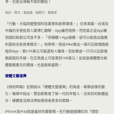
爭，也是台灣輸不起的戰役！
採訪．撰文／盧諭緯．趙郁竹．鄭緯筌
「行動，大幅改變整個科技產業和創業環境，」往來美國、台灣及
中國的天使投資人鄭博仁觀察，App雖然很熱，然而真正從App賺
到錢的新創公司並不多，「但硬體＋App服務，卻可以創造出服務
利基和全新商業模式。」他舉例，假設Nike推出一個可記錄慢跑路
程的App，賣0.99美元可能還有人嫌貴。但如果是一只可以記錄慢
跑路程的手錶，在亞馬遜上可是賣到168美元！這就是硬體整合軟
體服務產生的價值，也是創新趨勢。
硬體文藝復興
《紐約時報》近期就以「硬體文藝復興」的角度，報導這樣的變
化。報導中指出，賈伯斯教會了新一代的年輕人，沒有好的軟體設
計，硬體是沒辦法帶給使用者更多的樂趣。
iPhone及iPad就是最好的實驗場。在行動遊戲爆紅的「憤怒