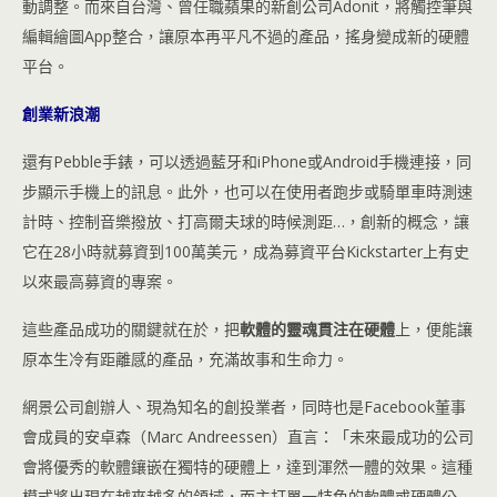
動調整。而來自台灣、曾任職蘋果的新創公司Adonit，將觸控筆與
編輯繪圖App整合，讓原本再平凡不過的產品，搖身變成新的硬體
平台。
創業新浪潮
還有Pebble手錶，可以透過藍牙和iPhone或Android手機連接，同
步顯示手機上的訊息。此外，也可以在使用者跑步或騎單車時測速
計時、控制音樂撥放、打高爾夫球的時候測距…，創新的概念，讓
它在28小時就募資到100萬美元，成為募資平台Kickstarter上有史
以來最高募資的專案。
這些產品成功的關鍵就在於，把
軟體的靈魂貫注在硬體
上，便能讓
原本生冷有距離感的產品，充滿故事和生命力。
網景公司創辦人、現為知名的創投業者，同時也是Facebook董事
會成員的安卓森（Marc Andreessen）直言：「未來最成功的公司
會將優秀的軟體鑲嵌在獨特的硬體上，達到渾然一體的效果。這種
模式將出現在越來越多的領域，而主打單一特色的軟體或硬體公