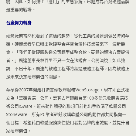
鍵。因此，如何強化「應用」的生態系統，已經成為台灣硬體品牌
最重要的戰場。
台廠努力轉身
硬體廠商當然也看到了這樣的趨勢！從代工業的廣達到做品牌的華
碩，硬體業者早已嗅出軟硬整合將替台灣科技業帶來下一波新機
會。「我們正從硬體製造公司轉型成整合軟、硬體的解決方案提供
者，」廣達董事長林百里不只一次在法說會、公開演說上如此強
調。不出十年，廣達的軟體工程師將超過硬體工程師，因為軟體正
是未來決定硬體價值的關鍵。
華碩從2007年開始打造雲端軟體服務WebStorage，現在則正式獨
立為「華碩雲端」公司。宏碁去年砸新台幣100多億元收購雲端技
術公司iGware。近來動作積極的聯想日前也出手收購了軟體公司
Stoneware。所有PC業者砸錢收購軟體公司的動作都共同指向一
個目標：希望藉由軟體服務綁住使用者對品牌的忠誠度，並提升自
家硬體價值。