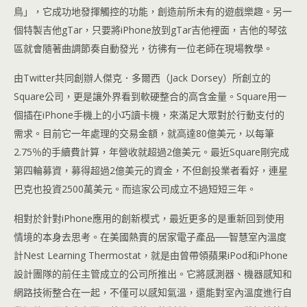
鳥」，它成功地發揮觸控的功能，創造前所未有的遊戲樂趣。另一
個特製吉他gTar，只要將iPhone放到gTar吉他裡面，吉他的琴弦
區就會隨著曲調節奏自動發光，彷彿有一位老師在現場教學。
由Twitter共同創辦人傑克．多爾西（Jack Dorsey）所創立的
Square公司，更是讓外界看到軟硬整合的高含金量。Square用一
個插在iPhone手機上的小巧讀卡機，來滿足大眾對於行動支付的
需求。目前它一年處理的交易金額，就高達80億美元，以每筆
2.75％的手續費計算，年營收就超過2億美元。最近Square剛完成
第四輪募資，募得超過2億美元的資金，不但創投業者看好，連星
巴克也投資2500萬美元。而這家公司成立不過短短三年。
相對於針對iPhone應用的創新模式，最近更多的是重新回到使用
情境的本身去思考。在美國熱賣的居家電子產品──智慧室內溫度
計Nest Learning Thermostat，就是由曾帶領蘋果iPod和iPhone
設計團隊的前任主管成立的公司所推出。它將感測器、機器感知和
網路技術整合在一起，不僅可以感知氣溫，還能對室內溫度進行自