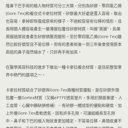
隆鼻下巴手術的植入物材質可分三大類，分別為矽膠、聚四氯乙烯
(Gore-Tex)和複合式卡麥拉材質。矽膠最大好處是置入容易，取出
也容易，拿掉即恢復成原來的樣子，不過較容易有位移的情形，且
長時間人體容易產生一層薄膜包覆住矽膠材質，叫做”莢膜”，如果
莢膜過厚就會產生矽膠擠壓而變形。至於聚四氯乙烯(Gore-Tex)雖
然比較好塑型且不易位移，但有的患者術後一到三年後會發現原本
高挺的鼻子竟然縮水了，只好再手術加高。
在醫學美容科技的進步下推出一種卡麥拉複合材質，是目前整型業
界中熱門的選項之一。
卡麥拉材質結合了矽膠與Gore-Tex兩種材質優點，是在矽膠外頭
包覆一層Gortex材質（又稱ePTFE透氣墊片，多用於顏面重建、人
工血管、心臟中膈缺損修補），有矽膠一體成型的優點和硬度，加
上外層Gore-Tex柔軟透氣，因有許多孔隙，可讓組織長至孔隙
中，鼻子和下巴的植入物就會更加穩定、不容易位移，鼻頭皮膚不