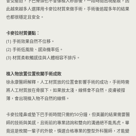
會受壓迫，下巴骨頭也不會像植入矽膠後，一段時間出現壓痕，因
此越來越多人選擇用卡麥拉材質來做手術，手術後追蹤多年的結果
也都很穩定且安全。
卡麥拉材質優點：
(1) 手術效果自然不位移。
(2) 手術低風險、感染機率低。
(3) 材質柔軟觸感佳與人體相容不排斥。
植入物放置位置攸關手術成敗
徐永康醫師解釋，人工材質放的位置會影響手術的成功，手術時需
將人工材質放在骨膜下，如果放太淺，線條會不自然，皮膚被撐
薄，會出現植入物不自然的線條。
卡麥拉隆鼻或墊下巴手術時間只需約50分鐘，但美麗的結果需要醫
師的技術與美感，且術前的專業諮詢和雙向的溝通絕不能馬虎。畢
竟這是攸關一輩子的外貌，慎選合格專業的整型外科醫師，才能變