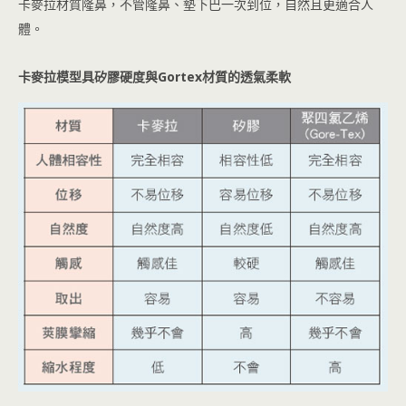
卡麥拉材質隆鼻，不管隆鼻、墊下巴一次到位，自然且更適合人
體。
卡麥拉模型具矽膠硬度與Gortex材質的透氣柔軟