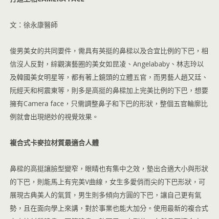
文：徐永康醫師
俊男美女的共同要件，需具有英挺的鼻樑以及合宜比例的下巴，相
信沒人反對，綜觀演藝圈的美女如昆凌、Angelababy、林志玲以
及韓國美女明星等，都有著上鏡頭的立體五官，而男藝人趙又廷、
阮經天和柯震東等，則多是高挺的鼻樑加上完美比例的下巴，想要
擁有Camera face，只需調整鼻子和下巴的形狀，整個五官輪廓比
例就會出現絕妙的視覺效果。
複合式卡麥拉材質最適合人體
鼻樑的高挺讓臉型變窄，眼睛也有集中之效，墊出合適大小與形狀
的下巴，則能馬上有完美V曲線，女生多愛俏而尖的下巴形狀，可
展現古典美人的氣質，男生則多傾向方圓的下巴，讓自己更有氣
勢，且在面向學上來講，對於事業也能大加分。使用最新的複合式