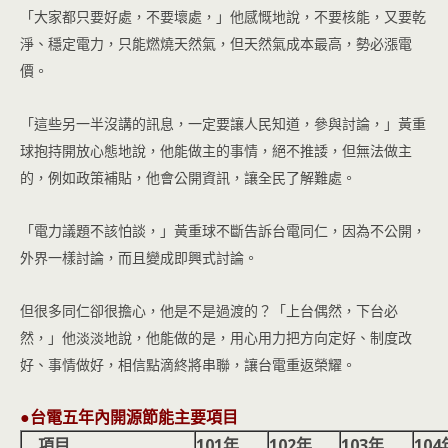
「大家都只要好處，不要壞處，」他感慨地說，不要核能，又要乾
淨、穩定電力，只能燃燒天然氣，但天然氣成本最高，勢必漲電
價。
「這些另一半沒講的訊息，一定要讓人民知道，參與討論，」黃重
球抱持開放心態地說，他能做主的事情，絕不推諉，但無法做主
的，例如政策補貼，他會公開資訊，讓全民了解難處。
「電力議題不該怕談，」黃重球不斷告訴台電同仁，因為不公開，
外界一樣討論，而且變成即興式討論。
但很多同仁卻很擔心，他是不是過渡的？「上台偶然，下台必
然，」他淡淡地說，他能做的是，用心用力把方向定好、制度改
好、事情做好，相信點滴終將串聯，讓台電重返榮耀。
●台電五年內開源節能主要項目
項目
101年
102年
103年
104