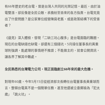
有66年歷史的老台電，曾是台灣人共同的光榮記憶。最近，由於油
電雙漲，卻反像是全民公敵，承擔紛至沓來的各方指責。台電究竟
出了什麼問題？是公家單位經營陳腐老舊，或是政策結構下的受害
者？
《遠見》深入體檢，發現「二缺三坑心酸多」是台電面臨的難題。
現在的台電缺錢也缺電，卻還有三個錢坑。5月接任董事長的黃重
球則強調，能處理的事情絕不推諉；不能做主的，就會公開資訊，
讓各界了解其中難處。
全民熟悉的台灣電力公司，現正面臨創立66年來的最大危機。
對現年60歲，今年5月15日從經濟部次長轉任台電董事長黃重球而
言，整頓台電真不是一個簡單任務，甚至他還被立委揶揄為「犯太
歲」「跳火坑」。