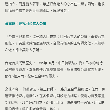
達指令，而是從人著手，希望把台電人的心串在一起；同時，也很
快拜會台電工會理事長胡國康，展現誠意。
黃重球：要找回台電人榮耀
「台電不只發電，還要和人民來電；找回台電人的榮耀，重塑台電
形象，」黃重球感觸很深地說，台電有很深的工程師文化，只知拚
命做，卻少讓外人了解。
台電有其光榮歷史。1945年10月，中日抗戰結束後，已故的前行
政院長孫運璿，奉命擔任台電機電處長，負責修復台灣電力系統。
他在5個月內，復原全台80％電力。
之後20年，他從處長、總工程師，一路升至台電總經理。任內，孫
運璿推行鄉村電氣化，在各個鄉村鋪設電力網路，使電力普及率達
到99.7％，甚至超越日本、南韓。那時，偏遠鄉村一有電，居民快
樂的表情，讓許多老台電員工難忘。