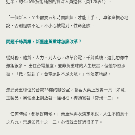
近半，約45.6％技術純熟的資深人員退休（頁128表1）。
「一個新人，至少需要五年時間訓練，才能上手，」卓領班擔心地
說，否則經驗不足，不小心被電到，性命危險。
問題千絲萬縷，新董座黃重球怎麼改革？
從財務、體質、人力、到人心，改革台電，千絲萬縷，遠比想像中
艱鉅很多。 出任台電董座，並非黃重球的人生規畫，但他學習承
擔。「做，就對了，台電絕對不是火坑，」他淡定地說。
走進黃重球位於台電26樓的辦公室，會客大桌上放置一具「如意」
玉製品，另個桌上則放著一幅相框，裡頭寫著「常想一二」。
「任何時候，都是好時候，」黃重球再次淡定地說，人生不如意十
之八九，常想如意十之一二，心情就會好過很多了。