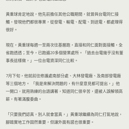
黃重球肯定地說，他先前擔任其他公職期間，就曾與台電同仁接
觸，發現他們都很專業，從發電、輸電、配電、到送電，都處理得
很好。
現在，黃重球每週一至兩次往基層跑，直接和同仁面對面接觸，全
省跑透透；至今，已跑遍20多個營業處所。「過去台電幾乎沒有董
事長這樣做，」一位台電資深同仁比較。
7月下旬，他就前往修護處南部分處、大林發電廠、及南部發電廠
等三個地方。 「我是來解決問題的，有什麼意見都可提出，」他
一開口，就用熟練的台語講著，知道同仁很辛苦，還被人誤解領高
薪，有著滿腹委曲。
「只要我們認真，別人就會當真，」黃重球繼續為同仁打氣地說，
腳踏實地工作固然重要，但讓外面有感也很重要。