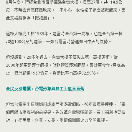
8月仲夏，行經台北巿羅斯福路台電大樓，樓高27層，共114.5公
尺，不時會有高樓風吹來，一不小心，女性裙子還會被掀起來，因
此又被戲稱為「掀裙風」。
這棟大樓完工於1983年，是當時全台第一高樓，也是全台第一棟
超過100公尺的建築，一如台電當時營運如日中天的氣勢。
但沒想到，20多年過去，台電大樓不僅失去第一高樓頭銜，從
2006年起更是連年虧損，財務體質逐漸脆弱。累計至今年7月底為
止，累計虧損1957億元、負債比率也高達82.59％。
全民反漲電價，台電形象與員工士氣直直落
但當台電提出反應燃料成本而調漲電價時，卻招致罵聲連連。「電
價回歸市場機制的前提是，先改革台電營運問題，員工福利也要檢
討，」從民眾、企業、立委、到環保團體火力全開批評。