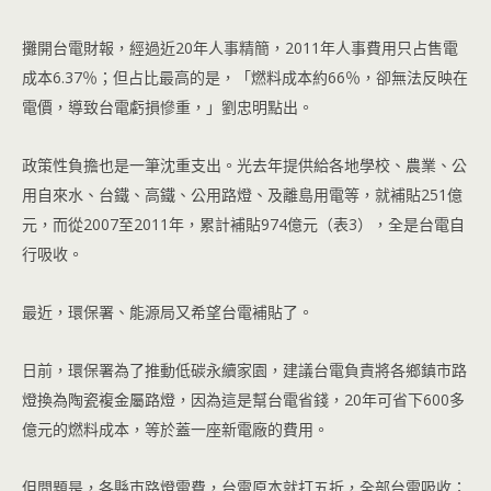
攤開台電財報，經過近20年人事精簡，2011年人事費用只占售電
成本6.37％；但占比最高的是，「燃料成本約66％，卻無法反映在
電價，導致台電虧損慘重，」劉忠明點出。
政策性負擔也是一筆沈重支出。光去年提供給各地學校、農業、公
用自來水、台鐵、高鐵、公用路燈、及離島用電等，就補貼251億
元，而從2007至2011年，累計補貼974億元（表3），全是台電自
行吸收。
最近，環保署、能源局又希望台電補貼了。
日前，環保署為了推動低碳永續家園，建議台電負責將各鄉鎮市路
燈換為陶瓷複金屬路燈，因為這是幫台電省錢，20年可省下600多
億元的燃料成本，等於蓋一座新電廠的費用。
但問題是，各縣巿路燈電費，台電原本就打五折，全部台電吸收；