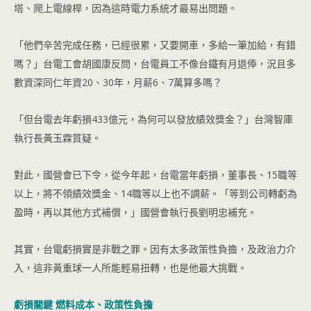
塔、爬上電線桿，因為這時電力系統才最易出問題。
「他們辛苦完成任務，已經很累，又要開車，多給一筆加給，有錯
嗎？」台電工會胡國康反問，台電員工不像台鐵有月退俸，況且多
數資深同仁年資20、30年，月薪6、7萬算多嗎？
「但台電去年虧損433億元，為何可以發放績效獎金？」台灣智庫
執行長黃玉霖質疑。
對此，國營會已下令，從今年起，台電當年虧損，董事長、15職等
以上，將不領績效獎金、14職等以上也不調薪。「等到公司轉虧為
盈時，再以其他方式補償，」國營會執行長劉明忠補充。
其實，台電虧損實是非戰之罪。因有太多政策性負擔，及政治力介
入，這非黃重球一人所能輕易扭轉，也是他最大挑戰。
虧損關鍵 燃料成本、政策性負擔