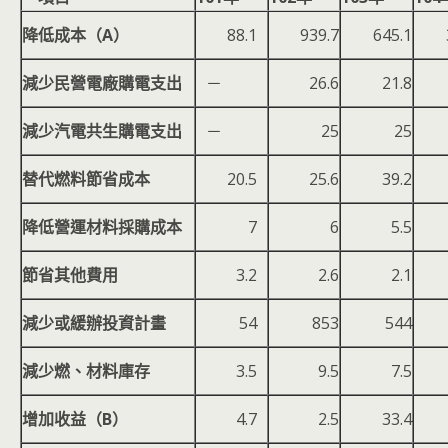
降低成本（A）
88.1
939.7
645.1
減少民營電廠購電支出
－
26.6
21.8
減少汽電共生購電支出
－
25
25
替代燃料節省成本
20.5
25.6
39.2
降低營運材料採購成本
7
6
5.5
節省其他費用
3.2
2.6
2.1
減少或緩辦投資計畫
54
853
544
減少燃、材料庫存
3.5
9.5
7.5
增加收益（B）
4.7
2.5
33.4