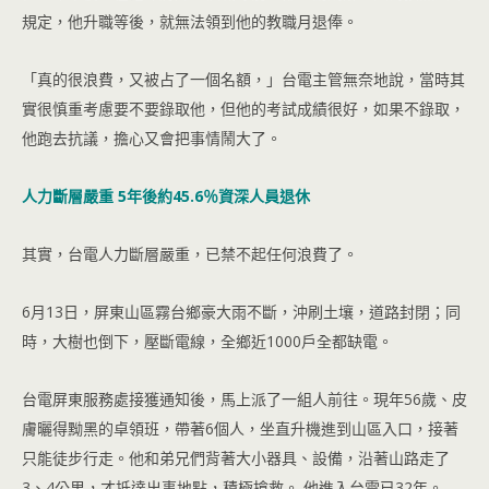
規定，他升職等後，就無法領到他的教職月退俸。
「真的很浪費，又被占了一個名額，」台電主管無奈地說，當時其
實很慎重考慮要不要錄取他，但他的考試成績很好，如果不錄取，
他跑去抗議，擔心又會把事情鬧大了。
人力斷層嚴重 5年後約45.6％資深人員退休
其實，台電人力斷層嚴重，已禁不起任何浪費了。
6月13日，屏東山區霧台鄉豪大雨不斷，沖刷土壤，道路封閉；同
時，大樹也倒下，壓斷電線，全鄉近1000戶全都缺電。
台電屏東服務處接獲通知後，馬上派了一組人前往。現年56歲、皮
膚曬得黝黑的卓領班，帶著6個人，坐直升機進到山區入口，接著
只能徒步行走。他和弟兄們背著大小器具、設備，沿著山路走了
3、4公里，才抵達出事地點，積極搶救。 他進入台電已32年。