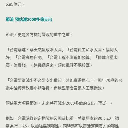
5.85億元。
節流 預估減2000多億支出
節流，更是各方檢討聲浪的重中之重。
「台電購煤、購天然氣成本太高」「台電員工薪水太高、福利太
好」「台電高層自肥」「台電工程不斷追加預算」「備載容量太
高，浪費錢」，這幾個月來，類似批評不絕於耳。
「台電要從減少不必要支出做起，才能贏得民心，」現年70歲的台
電中油經營改善小組委員、商總監事會召集人王應傑說。
預估重大項目節流，未來將可減少2000多億的支出（表2）。
例如，台電購煤的定期契約及現貨比重，將從原本的80：20，調
整為75：25，以加強採購彈性，同時還可以靈活運用買方的彈性