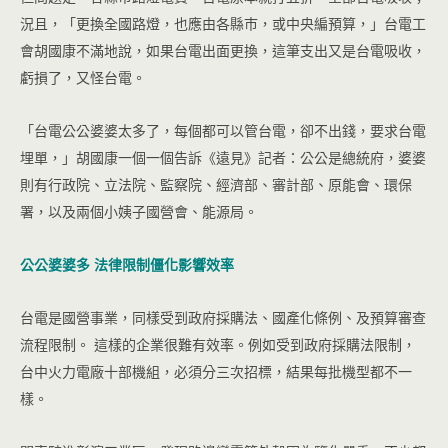
況且，「更換全國路燈，也應由各縣巿，或中央編預算，」台電工
會胡國康不滿地說，如果台電出面更換，這筆支出又是台電吸收，
虧損了，又怪台電。
「台電公公婆婆太多了，每個都可以管台電，卻不出錢，要求台電
埋單，」胡國康一個一個告訴《遠見》記者：公公是總統府，婆婆
則有行政院、立法院、監察院、經濟部、審計部、原能會、環保
署，以及兩個小姨子國營會、能源局。
公公婆婆多 法律限制僵化影響效率
台電是國營事業，同樣受到政府採購法、國產化條例、及預算審查
流程限制。 這樣的企業很難有效率。例如受到政府採購法限制，
台中火力電廠十部機組，必須分三次招標，結果每批機型都不一
樣。