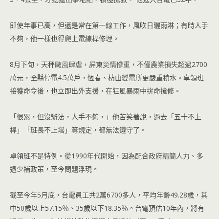
即使年事已高，但還是常在第一線工作，風吹日曬雨淋；有時人手
不夠，他一樣也得爬上電線桿修理。
8月下旬，天秤颱風肆虐，屏東災情慘重，不僅農業損失超過2700
萬元，全縣停電4.5萬戶，恆春、枋山變電所更嚴重積水。卓領班
接獲命令後，也立即出外支援，在狂風暴雨中拚命搶修。
「很累，但沒辦法，人手不夠，」他苦笑著說，過去「五十不上
桿」「班長不上塔」等規定，都無法遵守了。
卓領班不是特例。從1990年代開始，因為配合政府精簡人力、多
退少補政策，至今問題浮現。
截至今年5月底，台電員工共2萬6700多人，平均年齡49.28歲，其
中50歲以上57.15％、35歲以下18.35％。台電預估10年內，將有