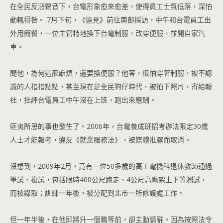
在全民反漲聲音下，台電形象愈來愈差，使得員工士氣低落，深怕
動輒得咎。 7月下旬，《遠見》前往南部採訪，中午和台電員工出
外用簡餐，一位主管特地換下台電制服，改穿便服，並開自家汽
車。
問他，為何這麼麻煩，還要換便服？他答，很怕穿著制服，被不認
識的人指指點點，甚至現在是全民狗仔時代，被拍下照片，寄給報
社，批評台電員工中午沒在上班，跑出來應酬。
匪夷所思的事也發生了。2006年，台電養成班招考辦法限定30歲
人士才能報考，違反《就業服務法》，被媒體批露而取消。
沒想到，2009年2月，竟有一位50多歲的高工電機科退休教師通過
筆試、複試，包括限時400公尺跑走、4公尺高鷹架上下等測試，
而被錄取；訓練一年後，被分配到北巿一所修護處工作。
但一年半後，在他即將升一個職等前，卻主動請辭。因為按照法令