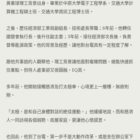
黃重球理工背景出身，畢業於中原大學電子工程學系、交通大學計
算機工程碩士班、交通大學資訊工程博士班。
之後，歷任經濟部工業局副組長、技術處長等職；6年前，他轉任
國營會執行長，後升任副主委；3年前，接任經濟部次長後，負責
督導能源政策。他的背景及經歷，讓他對台電具有一定程度了解。
跟他共事過的人觀察他，理工背景讓他面對複雜問題，總能快速抓
住重點。但待人處事卻又很圓融，EQ高。
多年前，他開始接觸慈濟及打太極拳，心境更上一層樓，無欲則
剛。
「太極，是和自己身體對話的絶佳運動，」他緩緩地說，而和慈濟
人一同訪視各個弱勢、底層家庭，更讓他心懷感恩。
也因此，他到了台電，第一步不是大動作改革，或是坐在辦公室下