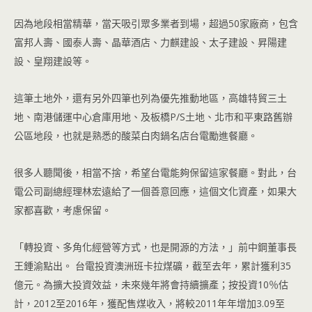
因為地段相當精華，當天吸引眾多業者到場，超過50家廠商，包含
富邦人壽、國泰人壽、晶華酒店、力麒建設、太子建設、昇陽建
設、皇翔建設等。
這筆土地外，還有另外四筆也列為優先推動地區，高雄特貿三土
地、南港儲運中心倉庫用地、及板橋P∕S土地、北巿和平東路舊辦
公區地段，也就是熟悉的酸菜白肉鍋名店台電勵進餐廳。
很多人聽聞後，相當不捨，希望台電能夠保留這家餐廳。對此，台
電公司副總經理林宏遠給了一個善意回應，這個文化資產，如果大
家都喜歡，考慮保留。
「轉投資、多角化經營等方式，也是開源的方法，」前中鋼董事長
王鍾渝點出。 台電投資澳洲班卡拉煤礦，截至去年，累計獲利35
億元。為擴大投資效益，未來幾年將會持續擴產；按投資10％估
計，2012至2016年，獲配售煤收入，將較2011年年增加3.09至