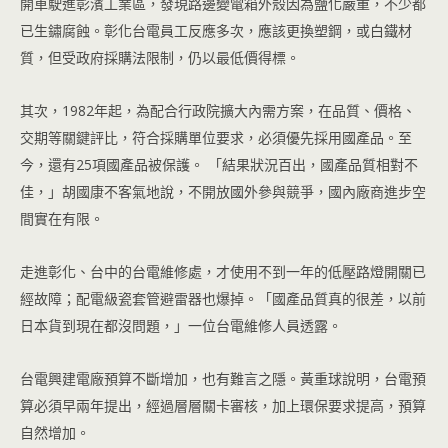
開車駛進彰濱工業區，發現路邊變電箱外殼因為鹽化嚴重，不少都
已生鏽腐蝕。彰化台電員工反應多次，應該更換塑鋼，或白鐵材
質，但受政府採購法限制，仍以最低價得標。
其次，1982年起，為配合行政院擴大內需方案，在品質、價格、
交期等關鍵評比，符合採購單位要求，必須優先採用國產品。至
今，還有25項國產品被保護。 「結果狀況百出，國產品質相對不
佳，」胡國康不客氣地說，不開放國外參與競爭，國內廠商進步空
間實在有限。
走進彰化、台中的台電維修處，才使用不到一年的低壓路燈開關已
經故障；配電級瓷套管避雷器也爆掉。「國產品質真的很差，以前
日本貨到現在都沒問題，」一位台電維修人員透露。
台電興建電廠預算不斷增加，也有難言之隱。黃重球說明，台電預
算必須早兩年提出，經過層層關卡審核，加上環保要求提高，預算
自然增加。