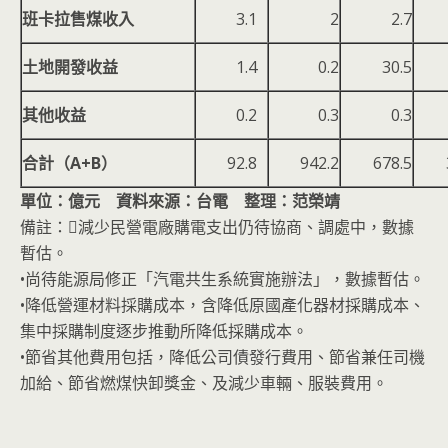
班卡拉售煤收入
3.1
2
2.7
土地開發收益
1.4
0.2
30.5
其他收益
0.2
0.3
0.3
合計（A+B）
92.8
942.2
678.5
單位：億元 資料來源：台電 整理：范榮靖
備註：減少民營電廠購電支出仍待協商、調處中，數據
暫估。
•尚待能源局修正「汽電共生系統實施辦法」，數據暫估。
•降低營運材料採購成本，含降低原國產化器材採購成本、
集中採購制度逐步推動所降低採購成本。
•節省其他費用包括，降低公司債發行費用、節省兼任司機
加給、節省燃煤快卸獎金、及減少車輛、服裝費用。