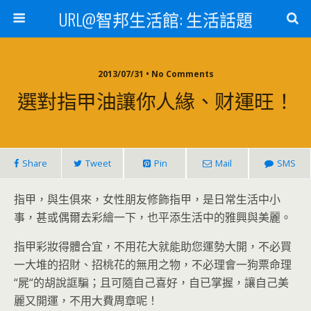
URL@智邦生活館: 生活話題
2013/07/31 • No Comments
選對指甲油讓你人緣、财運旺！
Share
Tweet
Pin
Mail
SMS
指甲，與生俱來，女性朋友修飾指甲，是日常生活中小
事，甚或偶爾去彩繪一下，也平添生活中的雅興與美麗。
指甲彩妝得體合宜，不用花大就能助您運勢大開，不必買
一大堆的招財、招桃花的無用之物，不必理會一狗票命理
“屍“的胡說誆騙；且可隨自己喜好，自已掌握，讓自己美
麗又開運，不用大費周章呢！