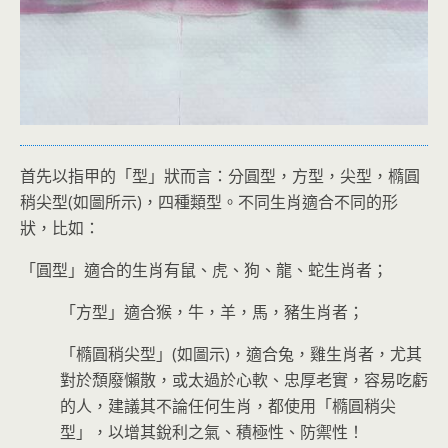
首先以指甲的「型」狀而言：分圓型，方型，尖型，橢圓
稍尖型(如圖所示)，四種類型。不同生肖適合不同的形
狀，比如：
「圓型」適合的生肖有鼠、虎、狗、龍、蛇生肖者；
「方型」適合猴，牛，羊，馬，豬生肖者；
「橢圓稍尖型」(如圖示)，適合兔，雞生肖者，尤其
對於頹廢懶散，或太過於心軟、忠厚老實，容易吃虧
的人，建議其不論任何生肖，都使用「橢圓稍尖
型」，以增其銳利之氣、積極性、防禦性！