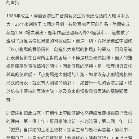
的堅持。
1986年成立，屏風表演班在台灣藝文生態未臻成熟的大環境中長
大，25年來創造了15個定目劇，共發表40回原創作品，陸續完成
超過1,607場次演出，歷年作品巡迴海內外23座城市……這些數字
說明了屏風表演班累積的可觀成就，但這一切，靠得是總監李國修
「以小劇場的實驗精神，創造出大劇場的格局」的堅持，因為意識
到表演藝術在台灣所面對的困境，不僅是缺乏硬體設備，最大的難
處是觀眾對表演藝術的陌生，因此屏風的堅持，是一種理想與責任
兼具的使命感，「小劇場是大劇場的上游，如果沒有小劇場規格與
形式的發表，就沒有大劇場的精彩。」如苦行一般的表演之路，終
於培養出堅持的表演團隊，以及愈來愈懂得欣賞表演的基礎觀眾
群。
即使達到如此成就，在創作上李國修卻依然持續反覆檢視自己做戲
的理由。第一個十年，屏風推陳出新、批判時事；第二個十年，以
「誠懇」自踩踏的土地上取材，探索生命的歷程與意義，過程中，
發現自己一生最大的任務就是「看戲修心，演戲修行」，並以此深