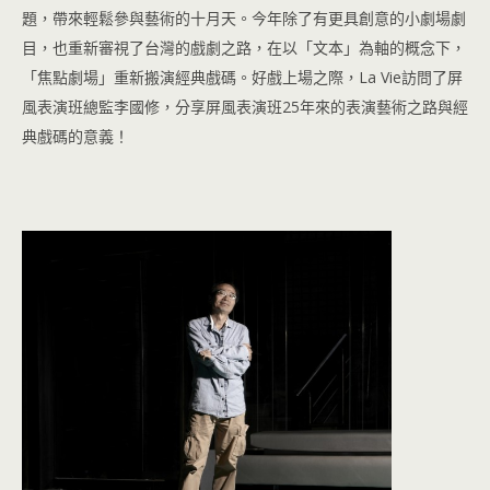
題，帶來輕鬆參與藝術的十月天。今年除了有更具創意的小劇場劇
目，也重新審視了台灣的戲劇之路，在以「文本」為軸的概念下，
「焦點劇場」重新搬演經典戲碼。好戲上場之際，La Vie訪問了屏
風表演班總監李國修，分享屏風表演班25年來的表演藝術之路與經
典戲碼的意義！