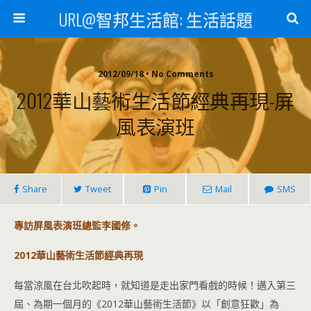
URL@智邦生活館: 生活話題
2012/09/18 • No Comments
2012華山藝術生活節經典再現-屏
風表演班
Share
Tweet
Pin
Mail
SMS
專訪屏風表演班總監李國修。
2012華山藝術生活節經典再現
每當涼風在台北吹起時，就知道是走出家門看戲的時候！邁入第三
屆、為期一個月的《2012華山藝術生活節》以「創意狂歡」為