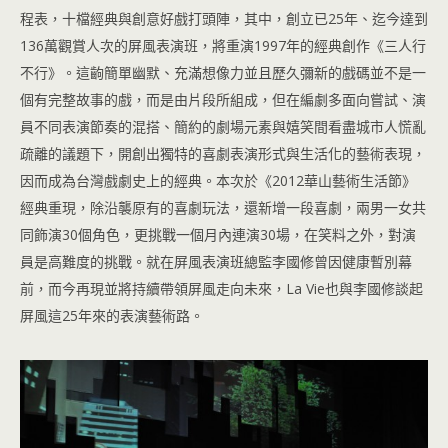
程表，十檔經典與創意好戲打頭陣，其中，創立已25年、迄今達到
136萬觀賞人次的屏風表演班，將重演1997年的經典創作《三人行
不行》。這齣簡單幽默、充滿想像力並且歷久彌新的戲碼並不是一
個有完整故事的戲，而是由片段所組成，但在編劇多面向嘗試、演
員不同表演節奏的混搭、簡約的劇場元素與嬉笑間看盡城市人慌亂
疏離的議題下，開創出獨特的喜劇表演形式與生活化的藝術表現，
因而成為台灣戲劇史上的經典。本次於《2012華山藝術生活節》
經典重現，除沿襲原有的喜劇玩法，還新增一段喜劇，兩男一女共
同飾演30個角色，更挑戰一個月內連演30場，在笑料之外，對演
員是高難度的挑戰。就在屏風表演班總監李國修曾因健康暫別幕
前，而今再現並將持續帶領屏風走向未來，La Vie也與李國修談起
屏風這25年來的表演藝術路。