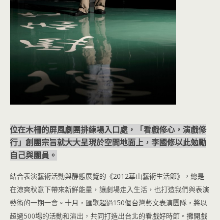
位在木柵的屏風劇團排練場入口處，「看戲修心，演戲修
行」創團宗旨就大大呈現於空間地面上，李國修以此勉勵
自己與團員。
結合表演藝術活動與靜態展覽的《2012華山藝術生活節》，總是
在涼爽秋意下帶來新鮮能量，讓劇場走入生活，也打造我們與表演
藝術的一期一會。十月，匯聚超過150個台灣藝文表演團隊，將以
超過500場的活動和演出，共同打造出台北的看戲好時節。攤開戲