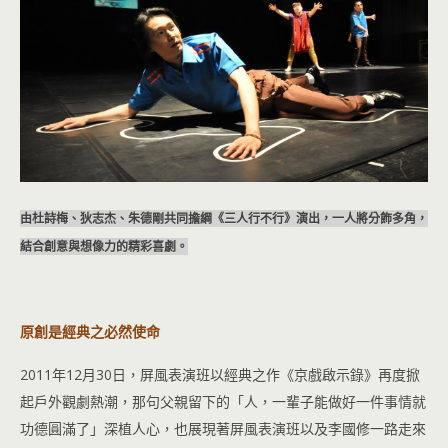
由杜詩梅、狄志杰、朱德剛共同擔綱《三人行不行》演出，一人將分飾多角，
結合創意與想像力的精彩喜劇。
原創是經典之必然使命
2011年12月30日，屏風表演班以經典之作《京戲啟示錄》再度掀
起戶外觀劇熱潮，那句父親留下的「人，一輩子能做好一件事情就
功德圓滿了」深植人心，也展現著屏風表演班以及李國修一路走來