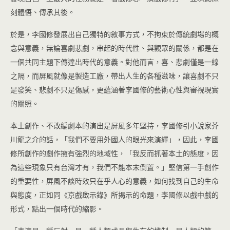
刻體悟、傳承其後。
於是，李國修發展出自己獨特的敘事方式，不拘束於傳統劇場的概
念與意義，無論喜劇悲劇，串起的時代性、與觀眾的關係，都是在
一個共同主題下傳達出時代的意義。對他而言，喜、悲劇僅是一線
之隔，而屏風就像是製造工廠，帶出人生的各種滋味，讓喜劇不只
是發笑、悲劇不只是傷感，更蘊涵著李國修的藝術心性與審視現實
的關照。
本土創作、不改編劇本的演出是屏風多年堅持，李國修引小說家芥
川龍之介的話，「我們不要用外國人的眼光來演繹」，因此，李國
修所創作的劇作擁有強烈的地域性，「我反而抓著本土的態度，因
為這些現象只有台灣才有，我們不能本末倒置。」堅信第一手創作
的重要性，屏風不談時效只在乎人心的意義，如何找到自己的生命
與態度，正如同《京戲啟示錄》所揭示的命題，李國修以戲中戲的
形式，點出一個時代的縮影。