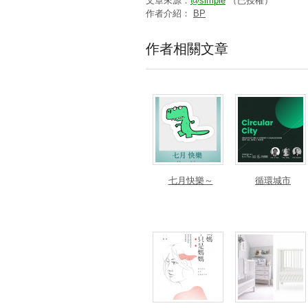
文章來源：
@simple
（已授權）
作者介紹：
BP
作者相關文章
七月快樂～
循環城市