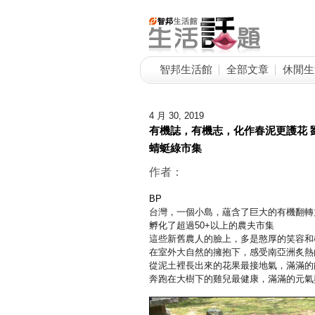
智邦生活館
全部文章
休閒生
4 月 30, 2019
有機誌，有機志，化作春泥更護花 劉鳳招 
蜻蜓綠市集
作者：
BP
台灣，一個小島，蘊含了巨大的有機翻轉
孵化了超過50+以上的農夫市集
這些新舊農人的臉上，多是憨厚的笑容和
在室外大自然的擁抱下，感受南亞洲炙熱
從泥土裡長出來的花果最接地氣，滿滿的
奔跑在大樹下的雞兒最健康，滿滿的元氣