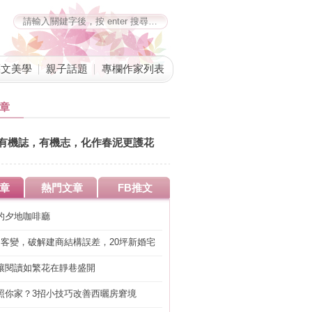
藝文美學
親子話題
專欄作家列表
章
有機誌，有機志，化作春泥更護花
劉鳳招 總編追思會5.18(六) 12:00-
14:00 清華大學竹蜻蜓綠市集
章
熱門文章
FB推文
的夕地咖啡廳
明客變，破解建商結構誤差，20坪新婚宅
工」的冤枉錢
讓閱讀如繁花在靜巷盛開
照你家？3招小技巧改善西曬房窘境