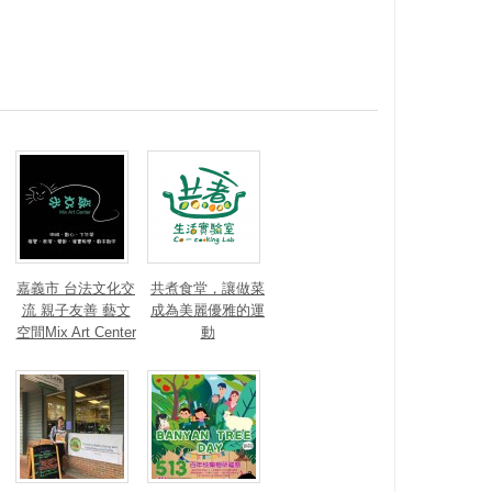
嘉義市 台法文化交
共煮食堂，讓做菜
流 親子友善 藝文
成為美麗優雅的運
空間Mix Art Center
動
米克斯