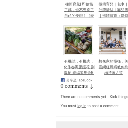
極簡育兒| 即使當
極簡育兒｜包巾
了媽，也不要忘了
肚臍情結｜嬰兒
自己的夢想！（愛
｜裸體寶寶（愛
特簡單生活工作
簡單生活工作室
室）
有機誌，有機志，
想像家的模樣，
化作春泥更護花 劉
國網紅媽媽教你
鳳招 總編追思會5.
極持家之道
18(六) 12:00-14:00
分享至FaceBook
0 comments ↓
清華大學竹蜻蜓綠
市集
There are no comments yet...Kick things o
You must
log in
to post a comment.