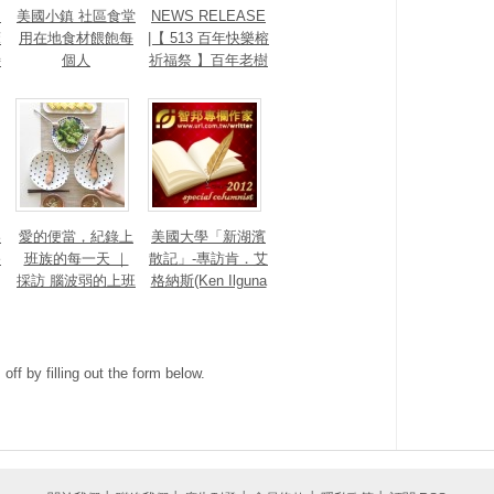
｜
美國小鎮 社區食堂
NEWS RELEASE
床
用在地食材餵飽每
|【 513 百年快樂榕
特
個人
祈福祭 】百年老樹
）
愛的守護
美
愛的便當，紀錄上
美國大學「新湖濱
終
班族的每一天 ｜
散記」-專訪肯．艾
採訪 腦波弱的上班
格納斯(Ken Ilguna
族黑白煮 黃湘文
s)
ff by filling out the form below.