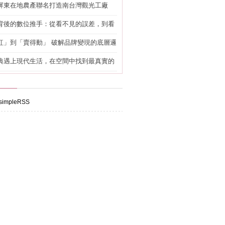
屏東在地農產聯名打造南台灣觀光工廠
背後的數位推手：從看不見的誤差，到看
準改造
紅」到「賣得動」 破解品牌變現的底層邏
典遇上現代生活，在空間中找到最真實的
impleRSS