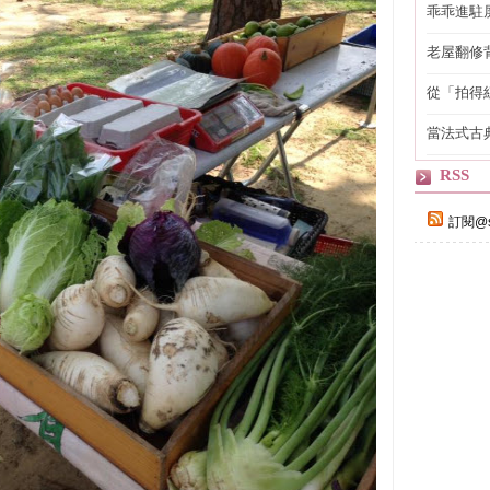
乖乖進駐
老屋翻修
得見的精
從「拍得
輯
當法式古
自己
RSS
訂閱@s