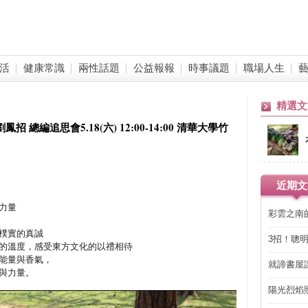
活
健康常識
兩性話題
公益報報
時事議題
職場人生
精選文
總編追思會5.18(六) 12:00-14:00 清華大學竹
近期文
力量
彩雲之南
樸實的真誠
3招！聰
的溫度，感受東方文化的以禮相待
省下「二
能量與香氣，
就諦書屋
與力量。
陽光烈焰