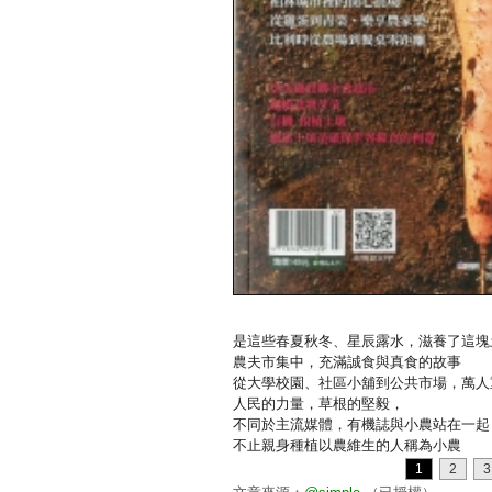
是這些春夏秋冬、星辰露水，滋養了這塊
農夫市集中，充滿誠食與真食的故事
從大學校園、社區小舖到公共市場，萬人
人民的力量，草根的堅毅，
不同於主流媒體，有機誌與小農站在一起
不止親身種植以農維生的人稱為小農
1
2
3