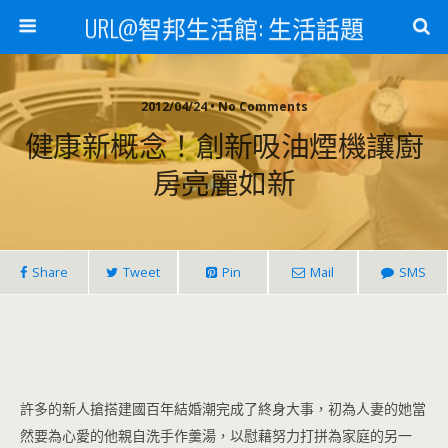
URL@智邦生活館: 生活話題
2012/04/24 • No Comments
健康新概念！創新吸油煙機讓廚
房亮麗如新
Share
Tweet
Pin
Mail
SMS
許多的新人搶搭建國百年結婚潮完成了終身大事，初為人妻的她當
然要為心愛的他親自洗手作羹湯，以慰藉努力打拼為家庭的另一