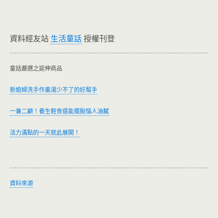
資料經友站
生活童話
授權刊登
童話嚴選之延伸商品
新媳婦洗手作羹湯少不了的好幫手
一兼二顧！養生輕食還能擺脫惱人油膩
活力滿點的一天就此展開！
資料來源