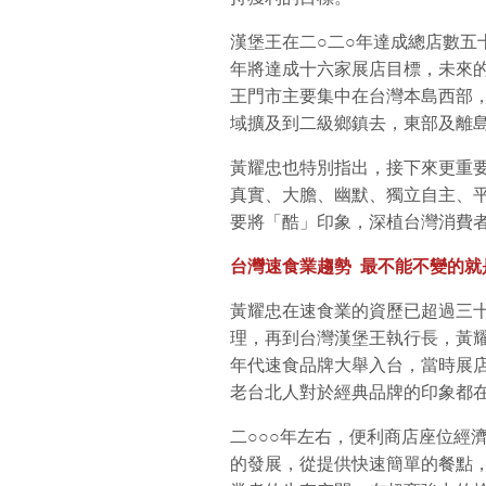
漢堡王在二○二○年達成總店數五
年將達成十六家展店目標，未來
王門市主要集中在台灣本島西部
域擴及到二級鄉鎮去，東部及離
黃耀忠也特別指出，接下來更重
真實、大膽、幽默、獨立自主、
要將「酷」印象，深植台灣消費
台灣速食業趨勢
最不能不變的就
黃耀忠在速食業的資歷已超過三
理，再到台灣漢堡王執行長，黃
年代速食品牌大舉入台，當時展
老台北人對於經典品牌的印象都
二○○○年左右，便利商店座位經
的發展，從提供快速簡單的餐點