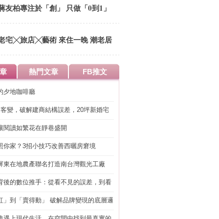
蔣友柏專注於「創」 只做「0到1」
的事
老宅╳旅店╳藝術 來住一晚 潮老居
章
熱門文章
FB推文
的夕地咖啡廳
明客變，破解建商結構誤差，20坪新婚宅
工」的冤枉錢
讓閱讀如繁花在靜巷盛開
照你家？3招小技巧改善西曬房窘境
屏東在地農產聯名打造南台灣觀光工廠
背後的數位推手：從看不見的誤差，到看
準改造
紅」到「賣得動」 破解品牌變現的底層邏
典遇上現代生活，在空間中找到最真實的