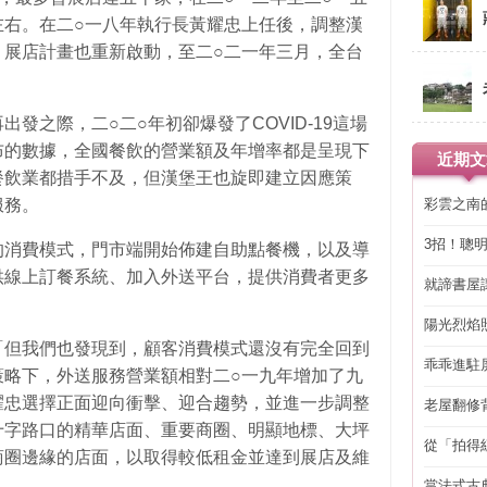
左右。在二○一八年執行長黃耀忠上任後，調整漢
，展店計畫也重新啟動，至二○二一年三月，全台
發之際，二○二○年初卻爆發了COVID-19這場
布的數據，全國餐飲的營業額及年增率都是呈現下
近期文
餐飲業都措手不及，但漢堡王也旋即建立因應策
彩雲之南
服務。
3招！聰
的消費模式，門市端開始佈建自助點餐機，以及導
省下「二
供線上訂餐系統、加入外送平台，提供消費者更多
就諦書屋
陽光烈焰
「但我們也發現到，顧客消費模式還沒有完全回到
乖乖進駐
策略下，外送服務營業額相對二○一九年增加了九
耀忠選擇正面迎向衝擊、迎合趨勢，並進一步調整
老屋翻修
得見的精
十字路口的精華店面、重要商圈、明顯地標、大坪
從「拍得
商圈邊緣的店面，以取得較低租金並達到展店及維
輯
當法式古