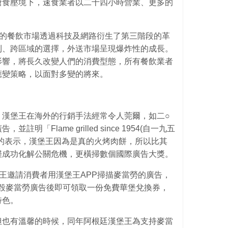
搶食壓境下，速食業者以二十四小時營業、更多的
。
台灣的餐飲市場透過科技及網路衍生了第三階段的革
利、跨區域的選擇，外送市場呈現爆炸性的成長。
影響，將長久改變人們的消費型態，所有餐飲業者
應變策略，以面對多變的將來。
，漢堡王在海外的行銷手法經常令人莞爾，如二○
「Flame grilled since 1954(自一九五
的表示，漢堡王因為是真的火烤肉餅，所以比其
僅成功化解公關危機，更橫掃數個國際廣告大獎。
王邀請消費者用漢堡王APP掃描麥當勞的廣告，
燒毀麥當勞廣告後即可領取一份免費華堡兌換券，
特色。
但也有溫馨的時候，同年阿根廷漢堡王為支持麥當