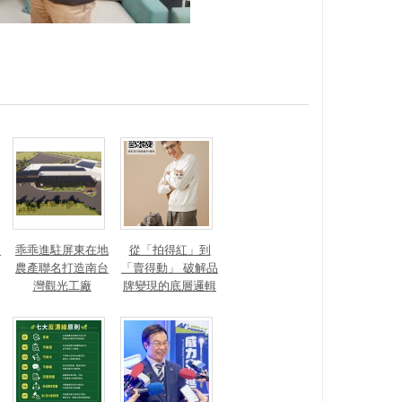
？
乖乖進駐屏東在地
從「拍得紅」到
農產聯名打造南台
「賣得動」 破解品
灣觀光工廠
牌變現的底層邏輯