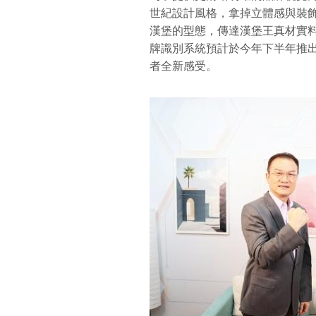
世紀設計風格，拿掉立體感與裝
漢堡的型態，傳達漢堡王真材實
牌識別系統預計於今年下半年推
者全新感受。