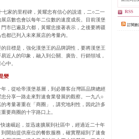
自己
RSS
十七家的里程碑，黃耀忠有信心的說道，二○二一
的展店數也會以每年二位數的速度成長。目前漢堡
訂閱創
，門市已遍及六都，黃耀忠接著表示，之後要將疆
島也都已列入未來展店的考量內。
要的目標是，強化漢堡王的品牌調性，要將漢堡王
平易近人的印象，融入到公關、廣告、行銷領域，
者心中。
是變
十年，從哈帝漢堡基層，到必勝客台灣區品牌總經
耀忠分享一路走來對速食業發展的觀察。一九八○
店的考量著重在「商圈」，講究地利性，因此許多
在重要商圈的十字路口上。
濟快速崛起，並迅速擴展到社區中，經過近二十年
，到開始提供座位的餐飲服務，確實壓縮到了速食