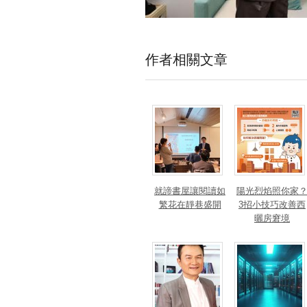
作者相關文章
就諦書屋讓閱讀如
陽光烈焰照你家
繁花在靜巷盛開
3招小技巧改善西
曬房窘境