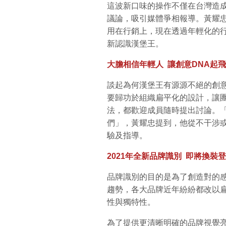
這波新口味的操作不僅在台灣造
議論，吸引媒體爭相報導。黃耀
用在行銷上，現在透過年輕化的
新認識漢堡王。
大膽相信年輕人
讓創意DNA
起飛
談起為何漢堡王有源源不絕的創
要歸功於組織扁平化的設計，讓
法，都歡迎成員隨時提出討論。
們」，黃耀忠提到，他從不干涉
驗及指導。
2021
年全新品牌識別
即將換裝登
品牌識別的目的是為了創造對的
趨勢，各大品牌近年紛紛都改以
性與獨特性。
為了提供更清晰明確的品牌視覺