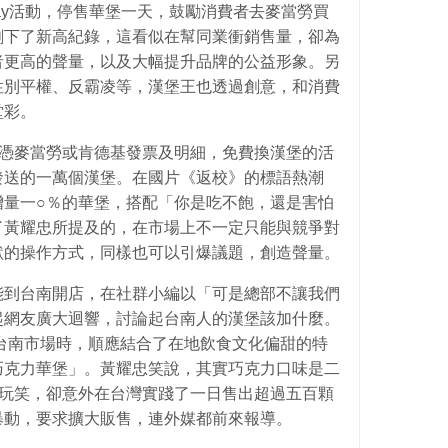
 Day活動，停售華堡一天，鼓勵消費者去麥當勞買
創下了新高紀錄，這看似在幫同業衝銷售量，卻為
者更高的聲量，以及大幅提升品牌的公益形象。另
性別平權、反霸凌等，漢堡王也透過創意，和消費
堂彩。
，憑麥當勞或肯德基發票及明細，免費換漢堡的活
發送的一萬個漢堡。在國片《返校》的標語熱潮
增量一○％的華堡，搭配「你是吃不飽，還是害怕
了黃耀忠所提及的，在市場上不一定只能與競爭對
默的操作方式，同樣也可以引爆議題，創造聲量。
能到台南開店，在社群小編以「可是總部不讓我們
起網友廣大迴響，討論起台南人的漢堡該加什麼。
台南市場時，順應結合了在地飲食文化偏甜的特
巧克力華堡」。黃耀忠笑說，其實巧克力口味是二
的玩笑，卻意外在台灣實踐了一日售出超過五百顆
暴動，要求擴大販售，連外媒都前來報導。