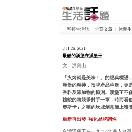
智邦生活館
全部文章
休閒生
3 月 26, 2021
最酷的漢堡在漢堡王
文．洪寶山
「火烤就是美味！」的經典標語
漢堡的精神，招牌產品華堡，更是
香料及添加物的原則。漢堡王不
禮貌的將競爭對手一軍，時而看
奧斯卡」之稱的坎城創意節上獲
重新再出發
強化品牌調性
台灣漢堡王在一九九○年進入台灣