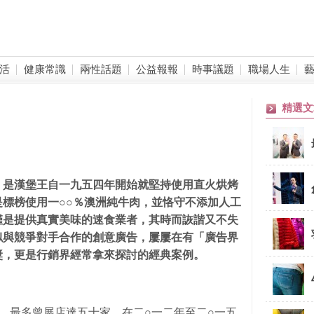
活
健康常識
兩性話題
公益報報
時事議題
職場人生
精選文
，是漢堡王自一九五四年開始就堅持使用直火烘烤
標榜使用一○○％澳洲純牛肉，並恪守不添加人工
僅是提供真實美味的速食業者，其時而詼諧又不失
似與競爭對手合作的創意廣告，屢屢在有「廣告界
獎，更是行銷界經常拿來探討的經典案例。
，最多曾展店達五十家，在二○一二年至二○一五