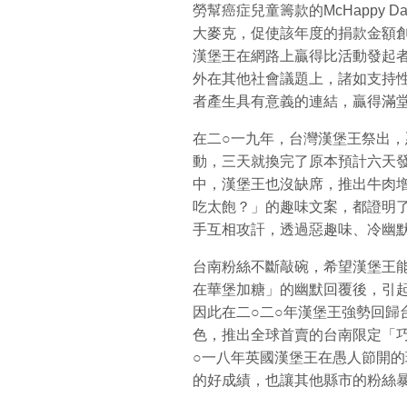
勞幫癌症兒童籌款的McHappy
大麥克，促使該年度的捐款金額
漢堡王在網路上贏得比活動發起
外在其他社會議題上，諸如支持
者產生具有意義的連結，贏得滿
在二○一九年，台灣漢堡王祭出
動，三天就換完了原本預計六天
中，漢堡王也沒缺席，推出牛肉
吃太飽？」的趣味文案，都證明
手互相攻訐，透過惡趣味、冷幽
台南粉絲不斷敲碗，希望漢堡王
在華堡加糖」的幽默回覆後，引
因此在二○二○年漢堡王強勢回歸
色，推出全球首賣的台南限定「
○一八年英國漢堡王在愚人節開
的好成績，也讓其他縣市的粉絲