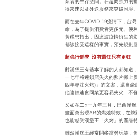
業者的生存空間。在超商強力的
得來速以及外送服務來突破困境
而在去年COVID-19疫情下，
命，為了提供消費者更多元、便
黃耀忠指出，因這波疫情衍生的
都該接受這樣的事實，預先規劃
超強行銷學
沒有最狂只有更狂
對漢堡王有基本了解的人都知道
一七年將連鎖店失火的照片搬上廣告，並註明
四年專注火烤)」的文案，還自豪
他連鎖速食同業更容易失火，不
又如在二○一九年三月，巴西漢堡
畫面會出現AR的燃燒特效，在
也能感受漢堡王「火烤」的產品
雖然漢堡王經常開麥當勞玩笑，