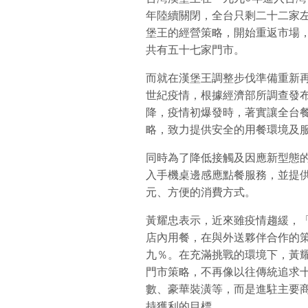
年陸續關閉，全台只剩二十二家
堡王的經營策略，開始重返市場
共有五十七家門市。
而就在漢堡王調整步伐準備重新再出
世紀疫情，根據經濟部所調查發
降，疫情初爆發時，著實讓全台
略，致力提供安全的用餐環境及
同時為了降低接觸及因應新型態
入手機桌邊感應點餐服務，並提
元、方便的消費方式。
黃耀忠表示，近來雖疫情趨緩，
店內用餐，在與外送夥伴合作的
九％。在充滿挑戰的環境下，黃
門市策略，不再像以往傳統追求
數、豪華裝潢等，而是進駐主要
持獲利的目標。