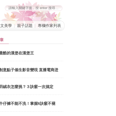
藝文美學
親子話題
專欄作家列表
章
最酷的漢堡在漢堡王
創意點子催生影音變現 直播電商迸
發
羽絨衣怎麼挑？３訣竅一次搞定
牛仔褲不能不洗！掌握8訣竅不褪
色、不變形