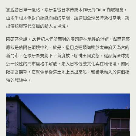
擺脫昔日單一風格，隈研吾從日本傳統木作玩具Cidori擷取概念，
由兩千根木條對角編織而成的空間，讓這個全球品牌紮根當地，築
出傳統與現代交織的新人文場域。
隈研吾曾說，20世紀人們所面對的課題是在地性的消逝，然而建築
應該是依附在環境中的，於是，星巴克連鎖咖啡於太宰府天滿宮的
新門市，在隈研吾規劃下，首度放下咖啡王國姿態，從品牌全球幾
近一致性的門市風格中解放，走入日本傳統文化與在地環境，如同
隈研吾期望，它就像是從這土地上長出來般，和諧地融入於這個獨
特的城鎮中。