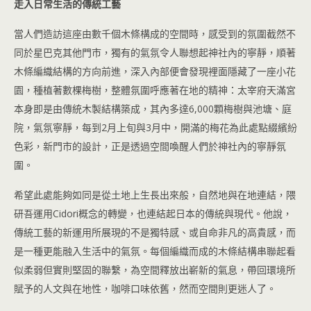
走入日常生活的傳統工藝
當人們造訪這座由數千個木條構成的空間時，感受到的氛圍截然不
同於星巴克其他門市，獨有的氣氛令人聯想起神社內的寧靜，順著
木條編織結構的方向前進，深入內部便會發現裡面隱藏了一座小花
園，種植著數棵梅樹，整體氛圍呼應著在地的精神：太宰府天滿宮
本身即是由傳統木製結構築成，其內多達6,000顆梅樹與池塘、庭
院，氣氛寧靜，每到2月上旬與3月中，開滿的梅花為此處點綴繽紛
色彩，新門市的設計，正是透過空間喚醒人們於神社內的寧靜氛
圍。
希望此處能夠如同是從土地上生長出來般，自然地與在地連結，隈
研吾運用Cidori概念的轉變，也連結起日本的傳統與現代。他說，
傳統工藝的新運用所展現的不是獨特感、或自命非凡的高貴感，而
是一種更能融入生活中的氣氛。每個編織而成的木條結構串聯起看
似柔弱但實則堅固的聯繫，為空間釋放出嶄新的氣息，帶回環境所
賦予的人文與在地性，咖啡口味依舊，然而空間則更迷人了。