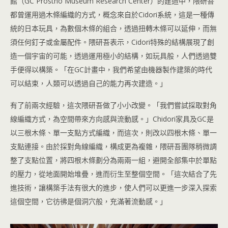
館（GC Prostho Museum Research Center）的建造中，隈研吾
都曾運用過木條編織的方式，概念來自於Cidori系統，這是一種傳
統的日本玩具，為數個木條的組合，透過扭轉木條可以延伸，而無
須任何釘子或金屬配件。隈研吾表示，Cidori特殊的結構展現了創
造一個宇宙的可能，透過運用極小的結構，如玩具般，人們透過雙
手便得以構築。「在GC計畫中，我們希望由機器製作建築的時代
可以結束，人類可以透過自己的能力再次建造。」
有了前兩次經驗，這次隈研吾做了小小改變。「我們嘗試採取對角
線編織方式，為空間帶來方向感與流動感。」Chidori家具及GC是
以三根木條、單一支點方式編織，而這次，則改以四根木條、單一
支點連接。由於採對角線編織，構成更為複雜，隈研吾團隊稍微調
整了支點位置，將四根木條劃分為兩兩一組，避開全部集中於單點
的壓力，從地面開始堆疊，進而衍生至整個空間。「這次結合了先
進技術，讓構築手法有很大的進步，使人們可以更進一步深入探索
這個空間，它彷彿是個洞穴般，充滿著流動感。」