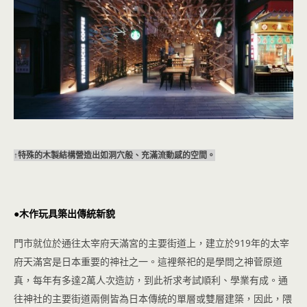
↑特殊的木製結構營造出如洞穴般、充滿流動感的空間。
●木作玩具築出傳統新貌
門市就位於通往太宰府天滿宮的主要街道上，建立於919年的太宰
府天滿宮是日本重要的神社之一。這裡祭祀的是學問之神菅原道
真，每年有多達2萬人次造訪，到此祈求考試順利、學業有成。通
往神社的主要街道兩側皆為日本傳統的單層或雙層建築，因此，隈