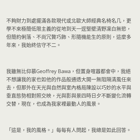
不夠財力到處擺滿各款現代或北歐大師經典名椅名几，更
學不來極簡低限主義的從地到天一逕堅壁清野凜白無慾，
但簡約俐落、不尚冗贅巧飾、形隨機能生的原則，這麼多
年來，我始終信守不二。
我雖無比仰慕Geoffrey Bawa，但置身喧囂都會中，我絕
不想讓我的家也如他的作品般通透大開一無阻隔清風任來
去，但那外在天光與自然與室內格局陳設以巧妙的水平與
垂直態勢相對照交映，光與影與景四時日夕不斷變化流轉
交替，現在，也成為我家裡最動人的風景。
「這是，我的風格。」每每有人問起，我總是如此回答。