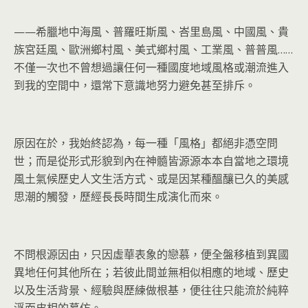
——希臘地中海風、普羅旺斯風、峇里島風、中國風、貴
族宮廷風、歐洲鄉村風、美式鄉村風、工業風、普普風……
不僅一次也不曾想過讓任何一種國度地域風格或潮流進入
到我的空間中，還常下意識地努力避免甚至排斥。
原因在於，我始終認為，每一種「風格」都絕非憑空問
世；而是從形式形貌到內在神髓皆源源本本自當地之環境
風土氣候歷史人文生活方式、或是因某種醞釀已久的美感
思潮的觸發，歷經長長時間生成演化而來。
不問根源因由，只因虛華表象的戀慕，便全盤移植到異國
異地任何其他所在；若彼此間並無相似相應的地域、歷史
以及生活背景、經驗與歷練做根基，便往往只能流於純粹