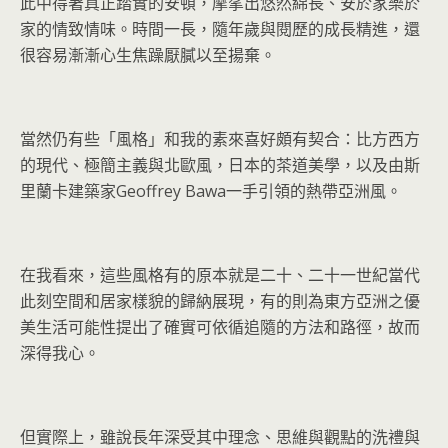
此中得著真正踏實的安頓，摩挲出悠然綿長、安於家樂於
家的情致情味。時間一長，隨年歲與閱歷的成長精進，還
很容易漸漸心生焦躁厭膩以至揚棄。
當然仍有些「風格」和我的素來喜好頗有契合：比方西方
的現代、極簡主義與北歐風，日本的茶道美學，以及由斯
里蘭卡建築家Geoffrey Bawa一手引領的熱帶亞洲風。
在我看來，這些風格有的原本就是二十、二十一世紀當代
此刻空間和居家樣貌的歸納展現，有的則為東方亞洲之優
美生活可能性提出了確實可依循追隨的方法和路徑，故而
深得我心。
但實際上，雖說長年深受其中理念、思維與觀點的洗禮與