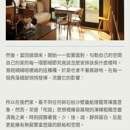
然後，當回過頭來，開始一一如實面對、勾勒自己的空間
自己的家的每一環節細節究竟該怎麼安排該長什麼樣時，
曾經細細咀嚼過的這種種，於是也會不著痕跡地，在每一
個角落細部悄悄發揮、流露它的影響：
所以在我們家，看不到任何卵石枯沙壁龕紙燈籠等禪風意
象，然而，茶道「侘寂」思想裡雍容展現的渾樸粗糙空靈
清逸之美，時刻提醒著我，少、捨、減、靜與留白，反能
更能擁有無窮豐富悠遠的餘裕和空間。