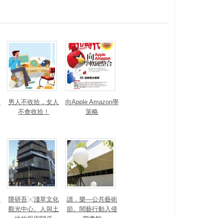
，
男人不收拾，女人
向Apple Amazon學
不會收拾！
策略
，
隈研吾╳淺草文化
讀．樂—公共藝術
觀光中心。人與土
節。閱藝行動入侵