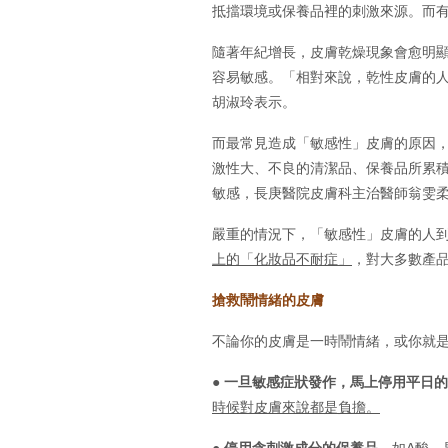
抵擋環境或保養品裡的刺激來源。而
隨著年紀增長，皮膚乾燥現象會愈明
容易敏感。「相對來說，乾性皮膚的
胡淑玲表示。
而最常見造成「敏感性」皮膚的原因
激性大、不良的清潔品、保養品所累
敏感，長庚醫院皮膚科主治醫師翁雯
嚴重的情況下，「敏感性」皮膚的人
上的「化妝品不耐症」
，對大多數產
搶救鬧情緒的皮膚
不論你的皮膚是一時鬧情緒，或你就
●
一旦敏感症狀發作，馬上停用平日的
時候對皮膚來說都是負擔。