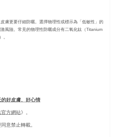
性皮膚更要仔細防曬。選擇物理性或標示為「低敏性」的
風險。常見的物理性防曬成分有二氧化鈦（Titanium
e）。
天的好皮膚、好心情
誌官方網站
》。
經同意禁止轉載。