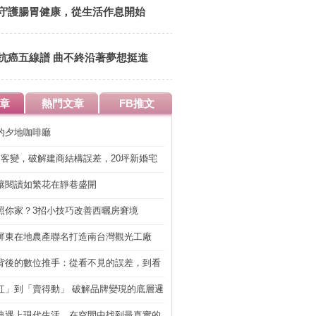
守護腸胃健康，從生活作息開始
抗癌五線譜 曲不終沿著夢想挺進
章
熱門文章
FB推文
的夕地咖啡廳
明客變，破解建商結構誤差，20坪新婚宅
工」的冤枉錢
讓閱讀如繁花在靜巷盛開
照你家？3招小技巧改善西曬房窘境
屏東在地農產聯名打造南台灣觀光工廠
背後的數位推手：從看不見的誤差，到看
準改造
紅」到「賣得動」 破解品牌變現的底層邏
典遇上現代生活，在空間中找到最真實的