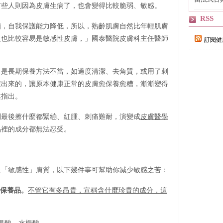
有些人則因為皮膚生病了，也會變得比較脆弱、敏感。
自己
RSS
顯，自我保護能力降低，所以，熟齡肌膚自然比年輕肌膚
人也比較容易是敏感性皮膚，」國泰醫院皮膚科主任醫師
訂閱健
，是長期保養方法不當，如過度清潔、去角質，或用了刺
積出來的，讓原本健康正常的皮膚愈保養愈糟，漸漸變得
柔指出。
到最後擦什麼都緊繃、紅腫、刺痛難耐，演變成
皮膚醫學
品裡的成分都無法忍受。
是「敏感性」膚質，以下幾件事可幫助你減少敏感之苦：
保養品。
不管它有多昂貴，宣稱含什麼珍貴的成分，這