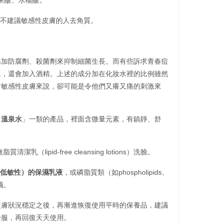
果酸、水楊酸。
不建議敏感性皮膚的人去角質。
添加防腐劑、殺菌劑來抑制細菌生長。而有些訴求青春痘
水，還會加入酒精。
上述的成分加在化妝水裡的比例雖然
對敏感性皮膚來說，卻可能是令他們又癢又痛的刺激來
「
溫泉水
」一類的產品，裡面含微量元素，有鎮靜、舒
脂質清潔乳（lipid-free cleansing lotions）洗臉。
低敏性）的保濕乳液
，或磷脂質類（如phospholipids、
建議。
皮膚狀況穩定之後，再漸進恢復使用平時的保養品，建議
舒服，再回復天天使用。