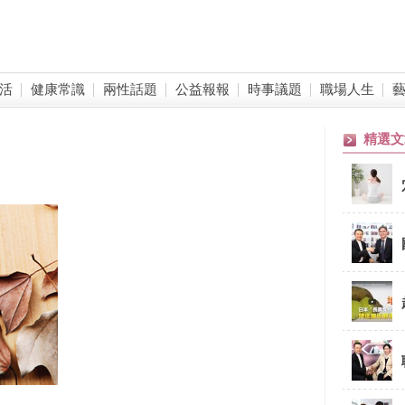
活
健康常識
兩性話題
公益報報
時事議題
職場人生
精選文