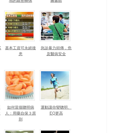
地的親密關係
圖書館
K
基本工資可永絕後
急診暴力頻傳，危
患
及醫病安全
涯
如何當個聰明病
運動讓你變聰明、
我
人：用藥自保３原
EQ更高
則