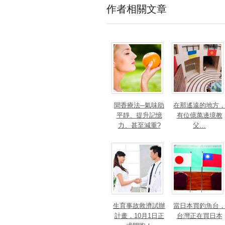
作者相關文章
聞香療法─氣味助
在那遙遠的地方
平靜、提升記憶
有位億萬邊境教
力、甚至減重?
父…
生育事故救濟試辦
當日本買釣魚台
計畫，10月1日正
台灣正在買日本