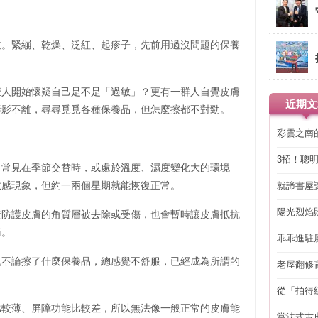
道。緊繃、乾燥、泛紅、起疹子，先前用過沒問題的保養
些人開始懷疑自己是不是「過敏」？更有一群人自覺皮膚
近期文
形影不離，尋尋覓覓各種保養品，但怎麼擦都不對勁。
彩雲之南
3招！聰
，常見在季節交替時，或處於溫度、濕度變化大的環境
省下「二
敏感現象，但約一兩個星期就能恢復正常。
就諦書屋
陽光烈焰
責防護皮膚的角質層被去除或受傷，也會暫時讓皮膚抵抗
痛。
乖乖進駐
也不論擦了什麼保養品，總感覺不舒服，已經成為所謂的
老屋翻修
得見的精
從「拍得
輯
比較薄、屏障功能比較差，所以無法像一般正常的皮膚能
當法式古