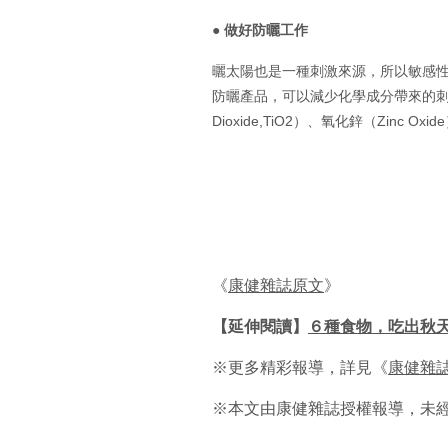
●
做好防曬工作
曬太陽也是一種刺激來源，所以敏感
防曬產品，可以減少化學成分帶來的刺激
Dioxide,TiO2）、氧化鋅（Zinc Oxid
《
康健雜誌原文
》
【延伸閱讀】
６種食物，吃出秋
※更多精彩報導，詳見《
康健雜
※本文由康健雜誌授權報導，未