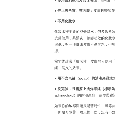
●
停用含刺激成分的保養品
，如A酸、
●
停止去角質、敷面膜
：皮膚科醫師並
●
不用化妝水
化妝水裡主要的成分是水，但多數會
皮膚使用，具消炎、鎮靜功效的化妝
很低，對一般健康皮膚不是問題，但
源。
翁雯柔建議「敏感性」皮膚的人使用
緩、消炎的效果。
●
用不含皂鹼（soap）的清潔產品
或無
●
洗完臉，只需擦上成分單純（標示為
sphingolipid）的保濕產品，翁雯柔
如果你的敏感問題只是暫時性，可等
一開始可隔著一兩天擦一次，沒有不