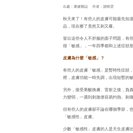
出處：康健雜誌 作者：謝曉雲
秋天來了！有些人的皮膚可能最先知
品，現在擦了竟然又刺又癢。
冒出這些令人不舒服的面子問題，有
很「敏感」，一年四季都和上述症狀
皮膚為什麼「敏感」？
有些人的皮膚「敏感」是暫時性症狀
裡，皮膚功能一時失調，出現短暫的
另外，接受果酸換膚、雷射之後，負
力變弱，一遇到刺激便容易灼熱、刺
但有些人的皮膚卻不論在哪個季節，
「敏感性」皮膚。
少數「敏感性」皮膚的人是天生皮膚