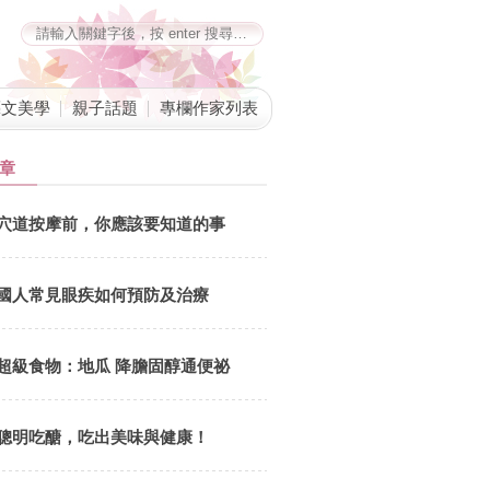
藝文美學
親子話題
專欄作家列表
章
穴道按摩前，你應該要知道的事
國人常見眼疾如何預防及治療
超級食物：地瓜 降膽固醇通便祕
聰明吃醣，吃出美味與健康！