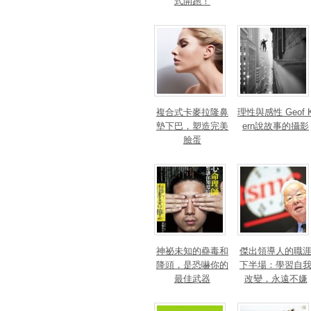
式開跑！
複合式卡麥拉隆鼻
理性與感性 Geof 
墊下巴，塑造完美
ern說故事的攝影
臉蛋
神祕未知的蠱毒和
傑出領導人的職
降頭，是恐嚇你的
下半場：學習自
最佳武器
改變，永遠不嫌
晚！