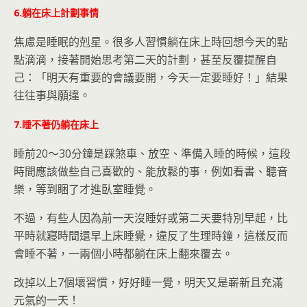
6.躺在床上計劃事情
焦慮是睡眠的剋星。很多人習慣躺在床上時回想今天的點
點滴滴，接著開始思考第二天的計劃，甚至反覆提醒自
己：「明天有重要的會議要開，今天一定要睡好！」結果
往往事與願違。
7.睡不著仍躺在床上
睡前20～30分鐘是踩煞車、放空、準備入睡的時候，這段
時間應該做些自己喜歡的、能放鬆的事，例如看書、聽音
樂，等到睏了才進臥室睡覺。
不過，有些人因為前一天沒睡好或第二天要特別早起，比
平時就寢時間還早上床睡覺，違反了生理時鐘，這樣反而
會睡不著，一兩個小時都躺在床上翻來覆去。
改掉以上7個壞習慣，好好睡一覺，明天又是嶄新且充滿
元氣的一天！