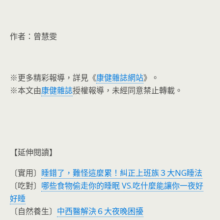
作者：曾慧雯
※更多精彩報導，詳見《
康健雜誌網站
》。
※本文由
康健雜誌
授權報導，未經同意禁止轉載。
【延伸閱讀】
〔實用〕
睡錯了，難怪這麼累！糾正上班族３大NG睡法
〔吃對〕
哪些食物偷走你的睡眠 VS.吃什麼能讓你一夜好
好睡
〔自然養生〕
中西醫解決６大夜晚困擾