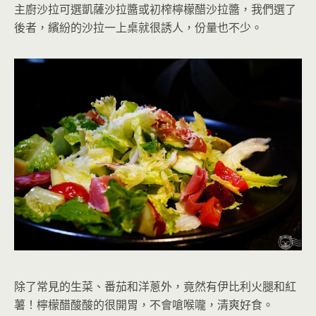
主廚沙拉
可
選凱薩沙拉醬或初榨檸檬醋沙拉醬，我們選了
後者，繽紛的沙拉一上桌就很誘人，份量也不少
。
除了常見的生菜、番茄和洋蔥外，竟然
有伊比利火腿和紅
薯
！檸檬醋酸酸的很開胃，不會嗆喉嚨，清爽好食。