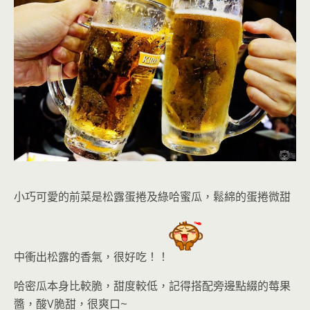
小巧可愛的
前菜是松露蛋捲及綠哈蜜瓜
，
鬆綿的蛋捲微甜
中衝出松露的香氣
，很好吃！！
哈密瓜本身比較脆，甜度較低，記得搭配旁邊點綴的莓果
醬，酸V脆甜
，很爽口~