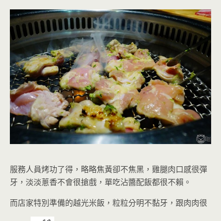
服務人員烤功了得，略略焦黃卻不焦黑，雞腿肉口感很彈
牙，淡淡蔥香不會很搶戲，單吃沾醬配飯都很不賴
。
而店家特別準備的
越光米飯，粒粒分明不黏牙
，跟肉肉很