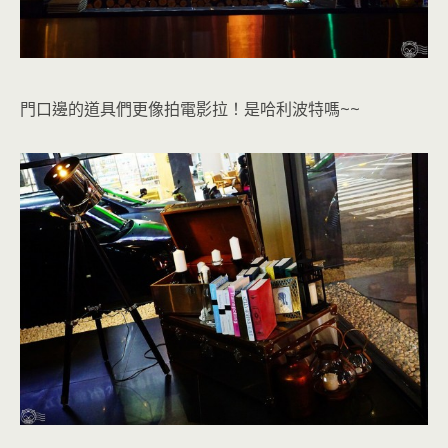
門口邊的道具們更像拍電影拉！是哈利波特嗎~~