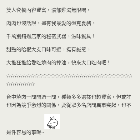
雙人套餐內容豐富，濃郁雞湯無限喝，
肉肉也沒話說，還有我最愛的盤克夏豬，
千萬別錯過店家的秘密武器，滋味獨具！
甜點的哈根大支口味可選，挺有誠意，
大推狂推給愛吃燒肉的捧油，快來大口吃肉吧！
✩✩✩✩✩✩✩✩✩✩✩✩✩✩✩✩✩✩✩✩✩✩✩✩✩✩✩✩✩✩✩
✩✩✩✩✩✩✩
台中燒肉一間開過一間，種類多多選擇也超豐富，但或許
也因為競爭激烈的關係，要從眾多名店間異軍突起，也不
是件容易的事呢~