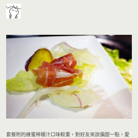
套餐附的
蜂蜜檸檬汁
口味較重，對好友來說偏甜一點
，愛