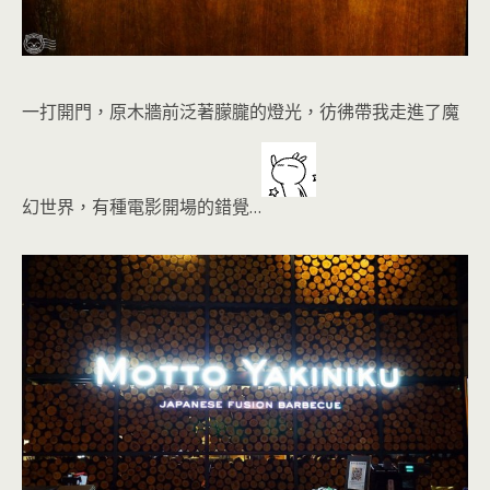
一打開門，原木牆前泛著朦朧的燈光，彷彿帶我走進了魔
幻世界，有種電影開場的錯覺…