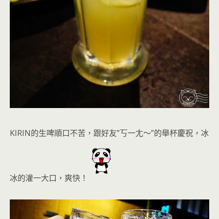
KIRIN的生啤
順口不苦，跟好友”丂一尢～”的舉杯慶祝，冰
冰的灌一大口
，爽快！