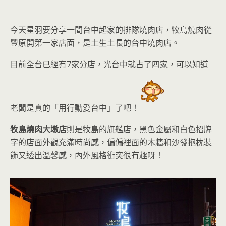
今天星羽要分享一間
台中起家的排隊燒肉店，牧島燒肉從
豐原開第一家店面，是土生土長的台中燒肉店。
目前全台已經有7家分店，光台中就占了四家，可以知道
老闆是真的「用行動愛台中」了吧
！
牧島燒肉大墩店
則
是牧島的旗艦店，黑色金屬和白色招牌
字的店面外觀充滿時尚感，偏偏裡面的木牆和沙發抱枕裝
飾又透出溫馨感
，內外風格衝突很有趣呀！