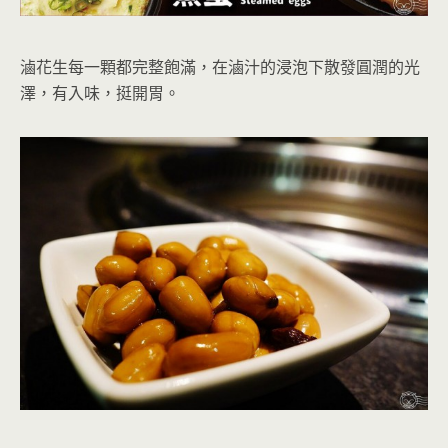
滷花生
每一顆都
完整飽滿，在滷汁的浸泡下散發圓潤的光
澤，有入味
，挺開胃。