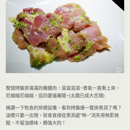
整個烤盤排滿滿的雞腿肉，滋滋滋滋~香氣一直衝上來，
尼縮縮尼縮縮，這四要逼屬隨~(太餓已成大舌頭)
稱讚一下牧島的排煙設備，看到烤盤邊一整排黑洞了嗎？
油煙只要一出現，就會直接從黑洞處”咻~”消失得無影無
蹤，不留油煙味
，頗強大的！