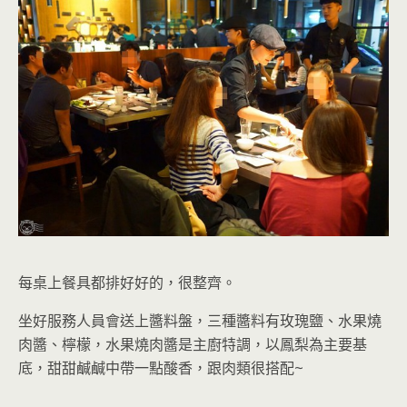
每桌上餐具都排好好的，很整齊。
坐好服務人員會送上醬料盤，三種醬料有玫瑰鹽、水果燒
肉醬、檸檬，水果燒肉醬是主廚特調，以鳳梨為主要基
底，甜甜鹹鹹中帶一點酸香
，跟肉類很搭配~