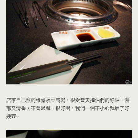
店家自己熬的
雞骨蔬菜高湯
，很受當天捧油們的好評，
濃
郁又清香，不會過鹹，很好喝
，我們一個不小心就續了好
幾壺~