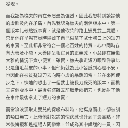
發現。
而我認為樵夫的內在矛盾最為強烈，因此我想特別談論他
的虛飾及內在矛盾，首先我認為樵夫的兩個版本中，第一
個版本比較貼近事實，就是他砍柴的路上遇見武士屍體，
只是他在呈報官員時隱藏了自己偷拿了武士胸口上的短刀
的事實。至此都非常符合一個老百姓的特質，心中同時存
有大善及小惡，大善即呈報官員的正義感，小惡即在無傷
大雅的情況下貪小便宜，確實，樵夫拿走短刀跟整件事比
只是雞毛蒜皮的小事，但他仍就為此小謊感到心理不安，
也因此在被質疑短刀去向時心虛的暴跳如雷，並在來回踱
步之下，快速的想出了一個武士被長刀殺死的版本，而樵
夫這個版本中，最後強盜離去前取走兩把刀，也反射了他
在事件最後拿走了短刀的事實。
而當流浪漢取走嬰兒的保暖布料時，他挺身而出，卻被訓
的啞口無言，此時他對說謊的愧疚感也升到了最高點，非
常後悔攪和進這場人間慘案，並成為其中說謊的一員，因