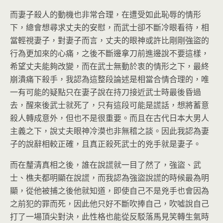
而妻子殺人的動機也非常合理，在遭受如此恥辱的情形
下，總會想尋求丈夫的安慰，而武士卻不斷冷眼看待，相
當輕視妻子，對妻子而言，丈夫的眼神或許比剛剛強盜的
行為更加來的心痛，之後不斷邊拿刀前進邊說不要這樣，
希望丈夫能夠改變，而在武士無動於衷的情形之下，最終
崩潰痛下殺手，我認為這整段論述是相當合情合理的，唯
一有可能的疑點只在妻子說在持刀接近武士時最後昏過
去，醒來後武士就死了，只有這段可能是謊話，想將蓄意
殺人轉成意外，但也不是很重要。而且在古代日本大男人
主義之下，說丈夫眼神冷漠也非無稽之談。因此我認為妻
子的說辭相較正確，且真正殺死武士的兇手就是妻子。
而在釐清真相之後，誰在說謊就一目了然了，強盜、武
士、樵夫都明顯在說謊，而我認為強盜說謊的時候最為明
顯，從他被捕之後他就知道，即使自己不是兇手也會因為
之前犯的罪而死，因此他只好不斷吹捧自己，吹噓說自己
打了一場頂尖對決，此性格也能從反駁落馬見笑轉生氣時