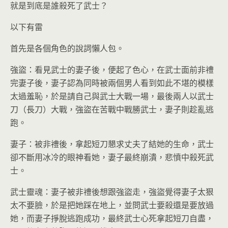
就是到底是誰殺死了武士？
以下有雷
首先是各個角色的說詞懶人包。
強盜：看見武士的妻子後，便起了色心，在武士面前非禮
完妻子後，妻子認為同時被兩個男人看到如此不堪的模樣
太過羞恥，於是請自己與武士大戰一場，最後兩人以武士
刀（長刀）大戰，強盜在苦戰中戰勝武士，妻子則趁亂逃
跑。
妻子：被非禮後，拿起短刀懇求丈夫了結她的生命，武士
卻不斷用冰冷的眼神看她，妻子最終崩潰，悲憤中殺死武
士。
武士靈魂：妻子被非禮後想跟強盜走，強盜覺得妻子太狠
太不要臉，於是把她踩在地上，並問武士要殺還是要放過
她，而妻子掙脫逃跑成功，最終武士心死拿起短刀自盡，