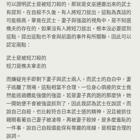
可以證明武士是被短刀殺的，那就是女巫通靈出來的武士
有提到，在自殺不久後，有人將短刀拔出，這點為真話的
可能極高，畢竟在武士、妻子與強盜的視角中，是不知道
樵夫的存在的，如果沒有人將短刀拔出，根本沒必要提到
這點，提出這點也不會與前面的事件有所關聯，因此可以
認定兩點：
武士是被短刀殺的
短刀是樵夫拿走的
而嫌疑兇手即剩下妻子與武士兩人，而武士的自白中，妻
子逃離了現場，這點相當不合理，一位身心俱疲的女士竟
然能逃過體能強健的強盜，若是妻子真的跑的那麼快，她
一開始便不會被強盜抓到了，因此我認為武士在說謊。而
說自己自殺，也比較符合日本武士道的精神，況且被抓住
親眼看著自己妻子被凌辱，再被妻子殺掉，是多麼羞恥的
一件事，說自己自殺還能保有尊嚴的底線，是相當合理的
說詞。