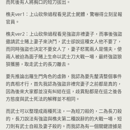
而死後有人將胸口的短刀拔出。
樵夫ver1：上山砍柴過程看見武士屍體，驚嚇得立刻呈報
官員。
樵夫ver2：上山砍柴過程看見強盜非禮妻子，而事後強盜
邀請武士賭上妻子來決鬥，武士卻說這種女人他不要了，
而同時強盜也決定不要女人了，妻子怒罵兩人是懦夫，使
兩人被迫為面子賭上生命以武士刀大戰一場，最終強盜狼
狽獲勝，取走武士的長刀離去。
要先推論出羅生門角色的虛飾，我認為要先釐清整個事件
的真相才行，首先我認為強盜非禮完妻子之前都是真的，
因為後來大家都並沒有糾結在這，歧異點都是在這之後各
方態度與武士死法的解釋並不相同。
而武士可以整理成兩種死法，一為短刀殺的，二為長刀殺
的，長刀說法有強盜與樵夫第二種說辭的的大戰一場，短
刀則有武士自殺及妻子殺的。而我認為有一個關鍵證據是