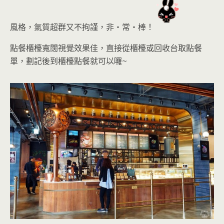
風格，氣質超群又不拘謹
，非‧常‧棒！
點餐櫃檯寬闊視覺效果佳，直接從櫃檯或回收台取點餐
單，劃記後到櫃檯點餐
就可以囉~