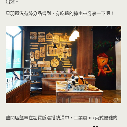
出爐
。
星羽還沒有緣分品嘗到，有吃過的捧由來分享一下吧！
整間店壟罩在超質感混搭裝潢中，工業風mix英式優雅的