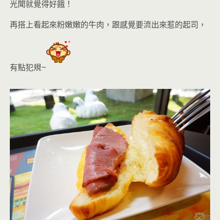
光聞就覺得好餓！
再
搭上看起來粉嫩嫩的牛肉，跟感覺要流出來惹的起司
，
有點犯規~