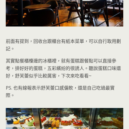
前面有提到，
回收台跟櫃台有紙本菜單，可以自行取用劃
記
。
其實
點餐櫃檯邊的冰櫃裡，就有蛋糕跟餐點可以直接參
考，排好好的蛋糕，五彩繽紛的很誘人。聽說蛋糕口味還
好，舒芙蕾似乎比較厲害
，下次來吃看看~
PS. 也有線報表示舒芙蕾口感偏軟，還是自己吃過最實
際。