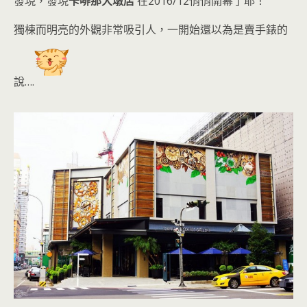
發現，發現
卡啡那大墩店
在2016/12悄悄開幕了
耶！
獨棟而明亮的外觀非常吸引人
，一開始還以為是賣手錶的
說….