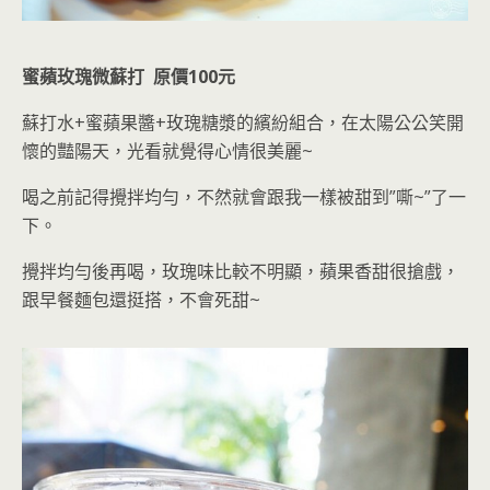
蜜蘋玫瑰微蘇打 原價100元
蘇打水+蜜蘋果醬+玫瑰糖漿的繽紛組合
，在太陽公公笑開
懷的豔陽天，光看就覺得心情很美麗~
喝之前記得攪拌均勻，不然就會跟我一樣被甜到”嘶~”了一
下。
攪拌均勻後再喝，玫瑰味比較不明顯，蘋果香甜很搶戲，
跟早餐麵包還挺搭，不會死甜
~