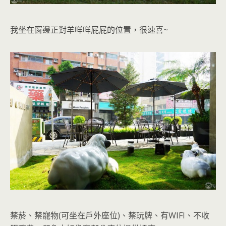
我坐在窗邊正對羊咩咩屁屁的位置
，很速喜~
禁菸、禁寵物(可坐在戶外座位)、禁玩牌、有WIFI、不收