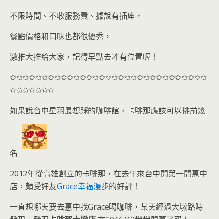
不限時間、不收服務費、據說有插座，
餐點價格和口味也都很優秀，
激推大推給大家，記得早點去才有位置喔！
✩✩✩✩✩✩✩✩✩✩✩✩✩✩✩✩✩✩✩✩✩✩✩✩✩✩✩✩✩✩✩
✩✩✩✩✩✩✩
如果說
台中星羽最想踩的咖啡館，卡啡那應該可以排前幾
名
~
2012年從高雄創立的卡啡那，在去年來台中開第一間惠中
店，頗受好友
Grace幸福漫步
的好評！
一直想哪天要去惠中找Grace喝咖啡，某天經過大墩路時