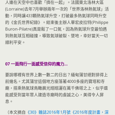
人連在天空中也喜歡「擠在一起」。法國東北洛林大區
(Lorraine)去年7月舉辦兩年一次的「世界洛林熱氣球」活
動，同時讓433顆熱氣球升空，打破最多熱氣球同時升空
的《金氏世界紀錄》。結束後主辦人畢宏皮拉特(Philippe
Buron-Pilatre)真是鬆了一口氣，因為熱氣球升空最怕遇
到熱氣球互相碰撞，導致氣球破裂、墜地，幸好當天一切
順利平安。
07 一面飛行一面感受信仰的魔力…
要說哪裡有世界上數一數二的日出？緬甸蒲甘絕對排得上
前幾名。尤其蒲甘這個地方座落著4000多座的寶塔和寺
廟，搭乘熱氣球鳥瞰晨光嫋嫋灑在萬千佛塔之上，似乎還
能感受到當年眾人建造寺廟時的虔誠之心，美得令人屏
息。
（本文摘自
《30》雜誌2016年1月號《2016年度計畫，深