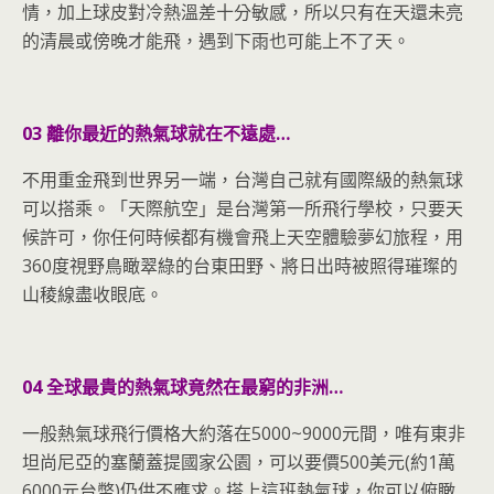
情，加上球皮對冷熱溫差十分敏感，所以只有在天還未亮
的清晨或傍晚才能飛，遇到下雨也可能上不了天。
03 離你最近的熱氣球就在不遠處…
不用重金飛到世界另一端，台灣自己就有國際級的熱氣球
可以搭乘。「天際航空」是台灣第一所飛行學校，只要天
候許可，你任何時候都有機會飛上天空體驗夢幻旅程，用
360度視野鳥瞰翠綠的台東田野、將日出時被照得璀璨的
山稜線盡收眼底。
04 全球最貴的熱氣球竟然在最窮的非洲…
一般熱氣球飛行價格大約落在5000~9000元間，唯有東非
坦尚尼亞的塞蘭蓋提國家公園，可以要價500美元(約1萬
6000元台幣)仍供不應求。搭上這班熱氣球，你可以俯瞰