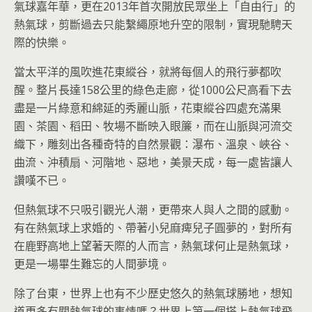
氣球嘉年華，更在2013年首次開放民眾坐上「自由行」的
熱氣球，剪斷過去只能繫繩原地升空的限制，實現馳騁天
際的快樂。
當太平洋的風吹進花東縱谷，就將每個人的飛行夢都吹
醒。整片長達158公里的綠色走廊，從1000公尺高看下去
盡是一片綠意和綿延的秀麗山脈，花東縱谷四處充滿果
園、茶園、稻田、牧場不斷映入眼簾，而在山脈與河流交
織下，雕刻出各種奇特的自然景觀：瀑布、溫泉、峽谷、
曲流、沖積扇、河階地、惡地，美景天成，每一處皆讓人
讚嘆不已。
但熱氣球不只吸引觀光人潮，更帶來人與人之間的感動。
有在熱氣球上求婚的、帶著小兒麻痺兒子圓夢的，對所有
在鹿野高地上望著天際的人而言，熱氣球何止是熱氣球，
更是一場畢生難忘的人間夢境。
除了台東，世界上也有不少歷史悠久的熱氣球勝地，想知
道更多有關熱氣球的事情嗎？世界上第一個搭上熱氣球飛