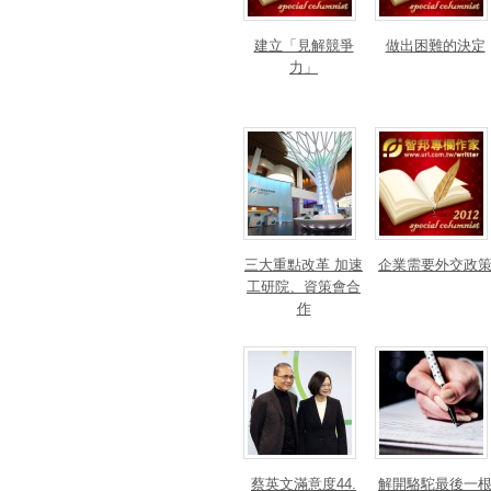
建立「見解競爭
做出困難的決定
力」
三大重點改革 加速
企業需要外交政
工研院、資策會合
作
蔡英文滿意度44.
解開駱駝最後一