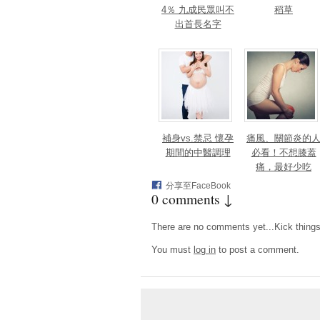
4％ 九成民眾叫不
稻草
出首長名字
補身vs.禁忌 懷孕
痛風、‎關節炎的
期間的中醫調理
必看！不想膝蓋
痛，最好少吃
「它」
分享至FaceBook
0 comments ↓
There are no comments yet...Kick things o
You must
log in
to post a comment.