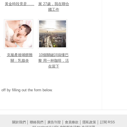
黃金時段竟是……
展 27歲，我在聯合
國工作
人
克服產後哺餵難
10個關鍵詞搞懂巴
關：乳腺炎
黎 用一杯咖啡，活
在當下
ff by filling out the form below.
關於我們
│
聯絡我們
│
廣告刊登
│
會員條款
│
隱私政策
│
訂閱 RSS