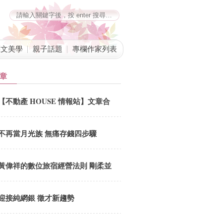
藝文美學
親子話題
專欄作家列表
章
【不動產 HOUSE 情報站】文章合
併公告
不再當月光族 無痛存錢四步驟
黃偉祥的數位旅宿經營法則 剛柔並
「計」與內外兼「據」
迎接純網銀 徵才新趨勢