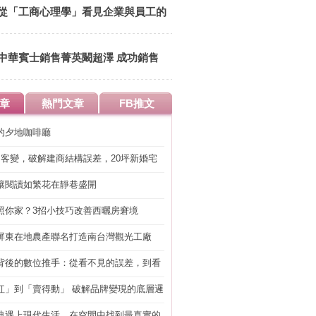
從「工商心理學」看見企業與員工的
關係 共創雙贏
中華賓士銷售菁英闞超澤 成功銷售
法則 先愛上你的商品！
章
熱門文章
FB推文
的夕地咖啡廳
明客變，破解建商結構誤差，20坪新婚宅
工」的冤枉錢
讓閱讀如繁花在靜巷盛開
照你家？3招小技巧改善西曬房窘境
屏東在地農產聯名打造南台灣觀光工廠
背後的數位推手：從看不見的誤差，到看
準改造
紅」到「賣得動」 破解品牌變現的底層邏
典遇上現代生活，在空間中找到最真實的