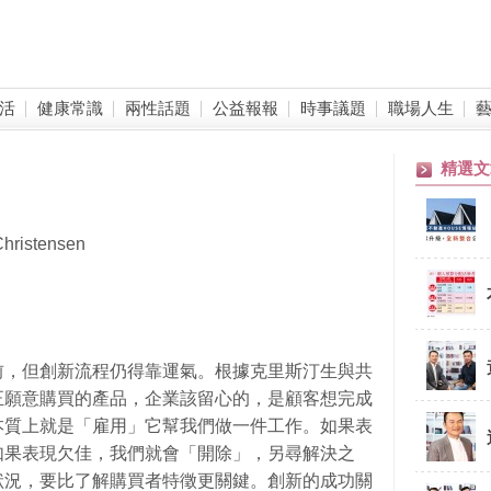
活
健康常識
兩性話題
公益報報
時事議題
職場人生
精選文
istensen
前，但創新流程仍得靠運氣。根據克里斯汀生與共
正願意購買的產品，企業該留心的，是顧客想完成
本質上就是「雇用」它幫我們做一件工作。如果表
如果表現欠佳，我們就會「開除」，另尋解決之
狀況，要比了解購買者特徵更關鍵。創新的成功關