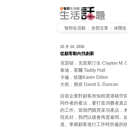
智邦生活館
全部文章
休閒生
10 月 14, 2016
從顧客動向找創新
克雷頓．克里斯汀生 Clayton M. Chr
泰迪．霍爾 Taddy Hall
卡倫．狄隆Karen Dillon
大衛．鄧肯 David S. Duncan
目前企業對顧客所知程度堪稱空
同作者的看法，要打造消費者真
的工作。當我們購買某項產品，
現良好，我們以後會再度雇用。
道。掌握顧客進行工作時所處的