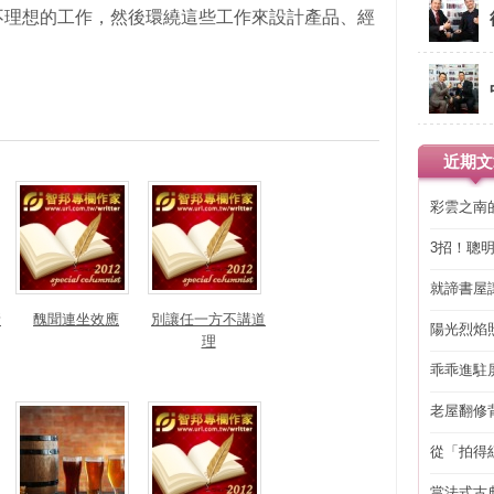
不理想的工作，然後環繞這些工作來設計產品、經
近期文
彩雲之南
3招！聰
省下「二
就諦書屋
新
醜聞連坐效應
別讓任一方不講道
陽光烈焰
理
乖乖進駐
老屋翻修
得見的精
從「拍得
輯
當法式古