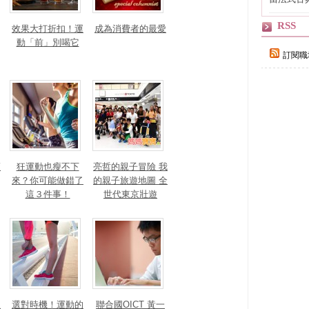
自己
RSS
效果大打折扣！運
成為消費者的最愛
動「前」別喝它
訂閱職
策
狂運動也瘦不下
亮哲的親子冒險 我
來？你可能做錯了
的親子旅遊地圖 全
這３件事！
世代東京壯遊
根
選對時機！運動的
聯合國OICT 黃一