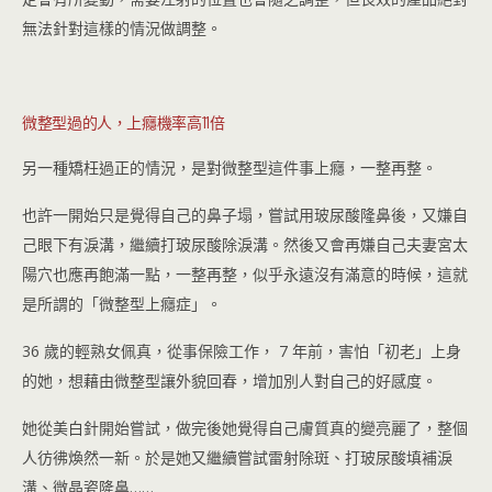
無法針對這樣的情況做調整。
微整型過的人，上癮機率高11倍
另一種矯枉過正的情況，是對微整型這件事上癮，一整再整。
也許一開始只是覺得自己的鼻子塌，嘗試用玻尿酸隆鼻後，又嫌自
己眼下有淚溝，繼續打玻尿酸除淚溝。然後又會再嫌自己夫妻宮太
陽穴也應再飽滿一點，一整再整，似乎永遠沒有滿意的時候，這就
是所謂的「微整型上癮症」。
36 歲的輕熟女佩真，從事保險工作， 7 年前，害怕「初老」上身
的她，想藉由微整型讓外貌回春，增加別人對自己的好感度。
她從美白針開始嘗試，做完後她覺得自己膚質真的變亮麗了，整個
人彷彿煥然一新。於是她又繼續嘗試雷射除斑、打玻尿酸填補淚
溝、微晶瓷隆鼻……