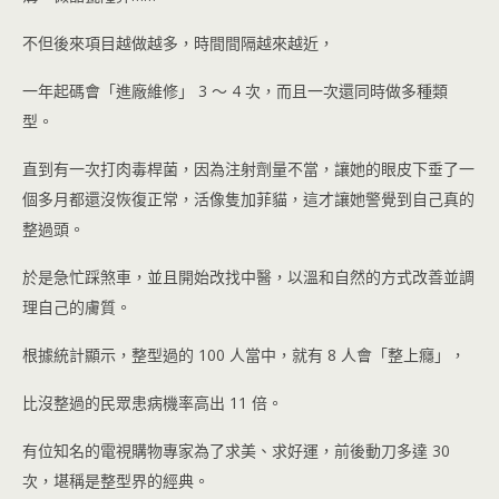
不但後來項目越做越多，時間間隔越來越近，
一年起碼會「進廠維修」 3 ～ 4 次，而且一次還同時做多種類
型。
直到有一次打肉毒桿菌，因為注射劑量不當，讓她的眼皮下垂了一
個多月都還沒恢復正常，活像隻加菲貓，這才讓她警覺到自己真的
整過頭。
於是急忙踩煞車，並且開始改找中醫，以溫和自然的方式改善並調
理自己的膚質。
根據統計顯示，整型過的 100 人當中，就有 8 人會「整上癮」，
比沒整過的民眾患病機率高出 11 倍。
有位知名的電視購物專家為了求美、求好運，前後動刀多達 30
次，堪稱是整型界的經典。