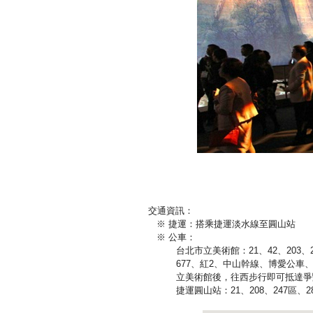
交通資訊：
※ 捷運：搭乘捷運淡水線至圓山站
※ 公車：
台北市立美術館：21、42、203、208
677、紅2、中山幹線、博愛公車、1
立美術館後，往西步行即可抵達爭
捷運圓山站：21、208、247區、2