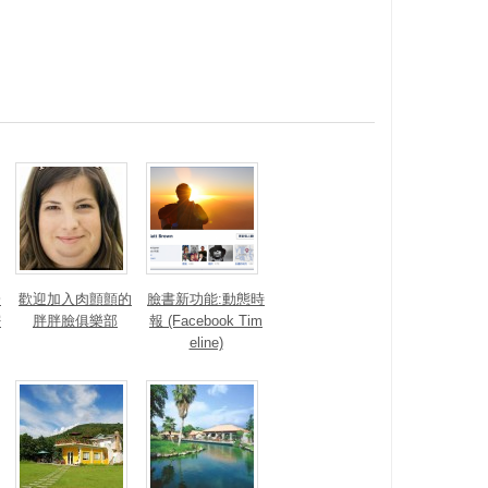
一
歡迎加入肉顫顫的
臉書新功能:動態時
密
胖胖臉俱樂部
報 (Facebook Tim
eline)