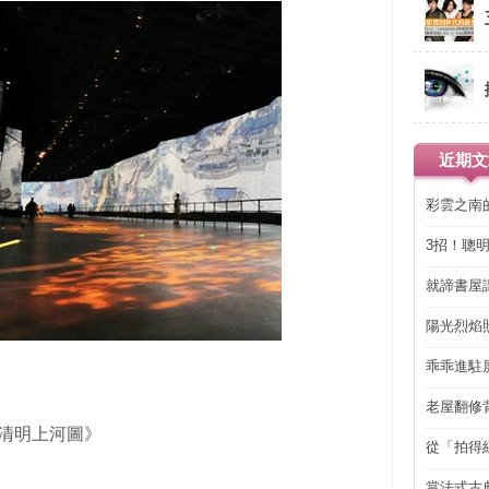
近期文
彩雲之南
3招！聰
省下「二
就諦書屋
陽光烈焰
乖乖進駐
老屋翻修
得見的精
《清明上河圖》
從「拍得
輯
當法式古