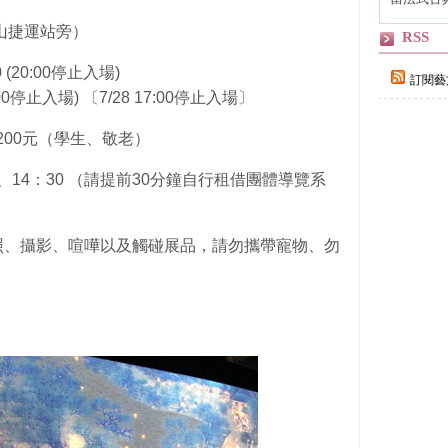
自己
山捷運站旁）
RSS
 (20:00停止入場)
訂閱藝
停止入場) 〔7/28 17:00停止入場〕
 200元（學生、敬老）
、14：30 （請提前30分鐘自行租借團體導覽系
照、攝影、喧嘩以及觸碰展品，請勿攜帶寵物、勿