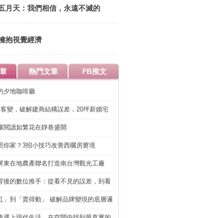
五月天：我們相信，永遠不滅的
Youth Voice
擁抱視覺經濟
章
熱門文章
FB推文
的夕地咖啡廳
明客變，破解建商結構誤差，20坪新婚宅
工」的冤枉錢
讓閱讀如繁花在靜巷盛開
照你家？3招小技巧改善西曬房窘境
屏東在地農產聯名打造南台灣觀光工廠
背後的數位推手：從看不見的誤差，到看
準改造
紅」到「賣得動」 破解品牌變現的底層邏
典遇上現代生活，在空間中找到最真實的