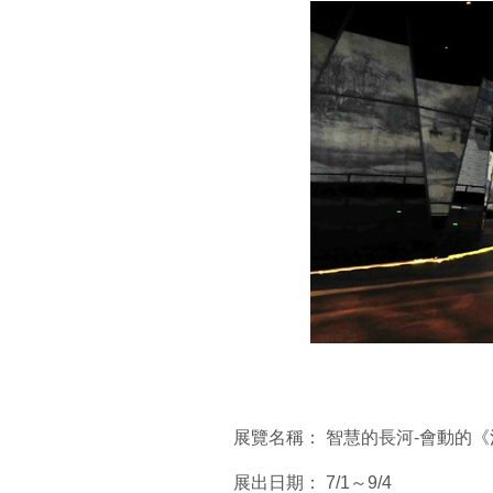
展覽名稱： 智慧的長河-會動的
展出日期： 7/1～9/4