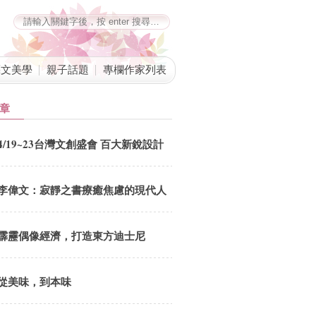
藝文美學
親子話題
專欄作家列表
章
4/19~23台灣文創盛會 百大新銳設計
師爭豔
李偉文：寂靜之書療癒焦慮的現代人
霹靂偶像經濟，打造東方迪士尼
從美味，到本味