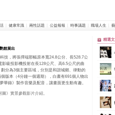
活
健康常識
兩性話題
公益報報
時事議題
職場人生
精選文
爭艷館展出
，將張擇端那幅原本寬24.8公分、長528.7公
電影級投影機投射在長128公尺、高6.5公尺的曲
》劃分為3個主要區域，分別是和諧城鄉、律動的
個版本（4分鐘一個週期），白晝有691個人物出
京夢華錄》製作音樂及配音，讓畫面更生動有趣。
圖》實景參觀影片介紹。