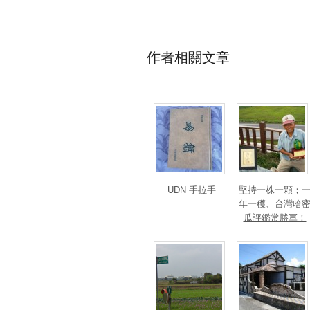
作者相關文章
UDN 手拉手
堅持一株一顆；
年一穫、台灣哈
瓜評鑑常勝軍！