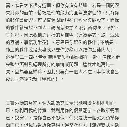
妻，乍看之下很有道理，但你有沒有想過，若是一個問題
來到你的面前，恰巧是你的能力完全無法處理的，只有你
的夥伴會處理，可是這個問題現在已經火燒屁股了，而你
的夥伴就是找不到人，請問怎麼辦 ? 我告訴你吧，涼拌、
等死吧。因此我稱之這樣的互補叫【連體嬰式、缺一就死
的互補‧
事
倍
功
半
型
】，意思是你跟你的夥伴 ( 不論是工
作上的夥伴或是夫妻或只要你認為可以跟你互補的人 )，
必須得二十四小時像 連體嬰般地跟你綁在一起，這樣才能
完整地面對及處理所有的事情或問題，這樣才能萬無一
失，因為要互補嘛，因此只要有一個人不在，事情就會出
皮漏，然後你就【穩死的】。
其實這樣的互補，個人認為充其量只能叫做互相利用而
已，你利用我的特質，我利用你的優點罷了，各取所需而
已，說穿了，是你自己不想做，你只是找一個冤大頭幫你
做而已，但我得告訴你真相，通常存在著【連體嬰式、缺