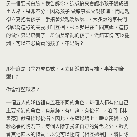
另一個要扮白臉。我告訴你，這樣搞只會讓小孩子變成雙
重人格、是非不分，因為孩子 做錯事被父親修理，而母親
卻立刻抱著孩子，手指著父親罵壞壞…，大多數的家長們
卻認為這樣的夫妻才叫互補，根本就是在自圓其說，這樣
的做法只是培養了一群偏差錯亂的孩子，做錯事情 可以擺
爛、可以不必負責的孩子，不是嗎 ?
那什麼是【學習成長式、可立即遞補的互補‧
事
半
功
倍
型
】?
你會打籃球嗎 ?
一個五人的隊伍裡有五種不同的角色，每個人都有他自己
主要扮演的角色，有前鋒、有中鋒、有後衛…，咱們【林
書豪】就是控球後衛。因此，在籃球場上，瞬息萬變、分
秒必爭的情況下，每個人除了扮演自己的角色之外，還要
會其他四人的特質，以便可以隨時【相互遞補】，將團隊