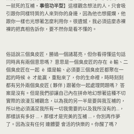
一就死的互補‧
事
倍
功
半
型
】這樣觀念想法的人，只會吸
引跟你同樣特質的人來到你的身邊，因為他也想擺爛，他
跟你一樣也光想著怎麼利用你。很遺憾，我必須這麼赤裸
裸的把真相告訴你，要不然你是看不懂的。
俗話說三個臭皮匠，勝過一個諸葛亮，但你看得懂這句話
同時具有兩個意思嗎 ? 意思是一個臭皮匠的存在 è 輸、二
個臭皮匠在一起 è 還是輸、必須要三個臭皮匠都聚在一
起的時候 è 才能贏，重點來了，你的生命裡，時時刻刻
都有另外兩個臭皮匠 ( 夥伴 ) 跟著你一起處理問題嗎 ? 答
案是沒有。但是我們卻讓自己內在拼命地幻想著這種不切
實際的浪漫互補觀念，以為我的另一半是要與我互補的，
所以他必須滿足我所有一切我需要的以及我所沒有的…，
那樣該有多好 …，那樣才是完美的互補 …，你別再作夢
了。因為沒有任何 連體嬰 會活的快樂的。你醒了嗎 ?