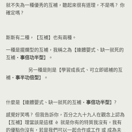
就不失為一種優秀的互補，聽起來很有道理，不是嗎 ? 你
確定嗎 ?
斯斯有二種，【互補】也有兩種。
一種是擺爛型的互補，我稱之為【連體嬰式、缺一就死的
互補‧
事
倍
功
半
型
】。
另一種是則是【學習成長式、可立即遞補的互
補‧
事
半
功
倍
型
】。
什麼是【連體嬰式、缺一就死的互補‧
事
倍
功
半
型
】?
感覺好笑嗎 ? 但我告訴你，百分之九十九人在觀念上認為
【互補】理當該是這樣 è 就是你有的特質我沒有，我有
的優點你沒有，若是我們可以一起合作或工作 或 成為夫