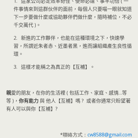
1. 這家公司必定效率奇佳、使命必達、事半功倍 ( 一
件事情來到這群伙伴的面前，每個人只要喵一眼就知道
下一步要做什麼或協助夥伴們做什麼，隨時補位，不必
千交萬代 )。
2. 新進的工作夥伴，也能在這種環境之下，快速學
習，所謂近朱者赤、近墨者黑，進而讓組織產生良性循
環。
3. 這樣才能稱之為真正的【互補】。
親
愛的朋友，在你的生活裡 ( 包括工作、家庭、感情…等
等 )，
你有能力
與 他人【互補】嗎 ? 或者你通常只盼望著
有人可以與你【互補】?
*
聯絡方式：
cw8588@gmail.com