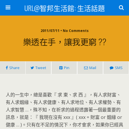
URL@智邦生活館: 生活話題
2011/07/11 • No Comments
樂透在手，讓我更窮 ??
Share
Tweet
Pin
Mail
SMS
人的一生中，總是喜歡『
求
東、
求
西
』，有人求財富、
有人求姻緣、有人求健康、有人求地位、有人求權勢、有
人求智慧
…
，殊不知，在祈求的過程透露著一個最重要的
訊息，就是：『
我現在沒有
xxx
』
(
xxx =
財富
or
姻緣
or
健康
…
)
。
只有在不足的情況下，你才會求，如果你已經具