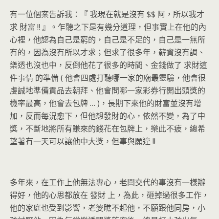
有一位個案告訴我：『
我現在就是沒有
$$
阿，所以我才
求
財富
!!
』。乍聽之下是有幾分道理，但事實上在他的內
心裡，他認為自己是窮的，自己是不足的，自己是一無所
有的，因為沒有所以才求；但求了很多年，薪資沒有調、
樂透也沒也中，反倒他花了很多的時間、金錢做了
求財這
件事情
的準備
(
他會四處打聽哪一家的廟最靈驗，他會很
虔誠地準備貢品去朝拜、他會問哪一家彩券行開出頭獎的
機率最高，他會去包牌
… )
，長期下來他的財富並沒有增
加，反而每況愈下，但他想發財的心，依然不變，為了中
獎，不斷地將所有賺來的錢花在包牌上，樂此不疲，總希
望著有一天可以讓他中大獎，但事與願違
!!
多年來，在工作上他無法專心，老闆交代的事沒有一樣辦
得好，他的心思都放在
發財
上，為此，砸掉過很多工作，
他的家庭也受到影響，老婆瞧不起他，不願跟他同房，小