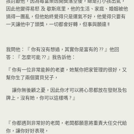
孩討厭他，因為每當樂透開獎落空後，總是打小孩出氣，
因此他變得易怒
及
歇斯底里，他的生活、家庭、婚姻被他
搞得一團亂，但他始終覺得只是運氣不好，他覺得只要有
一天讓他中了頭獎，一切都會好轉，但事與願違
!!
我問他：『
你有沒有想過，其實你是富有的
??
』他回
答：『
怎麼可能
??
』我告訴他：
『
你有一位非常能幹的老婆，她幫你把家管理的很好，又
幫你生了兩個寶貝兒子，
讓你無後顧之憂，因此你才可以將心思都放在發財及包
牌上，沒有她，你可以這樣嗎
?
』
『
你都遇到非常好的老闆，老闆都願意將重責大任交代給
你，讓你好好表現，