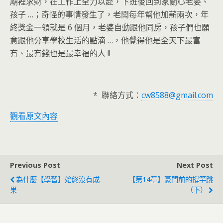
廟裡求財，在工作上全力以赴，下班後回到家關心老婆、
孩子
…
；奇怪的事情發生了，老闆每年幫他加薪兩次，年
終獎金一領就是
6
個月，老婆自動跟他同房，孩子們也願
意跟他分享學校生活的點滴
…，他覺得他是全天下最富
有、最有錢也是最幸福的人
!!
*
聯絡方式：
cw8588@gmail.com
觀看原文內容
Previous Post
Next Post
為什麼【學習】始終沒有成
【第14章】豪門前的撐竿跳
果
（下）