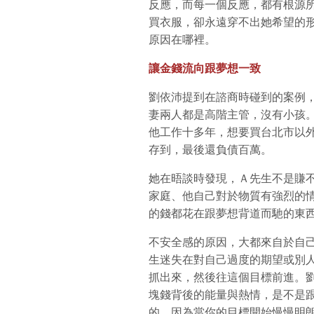
反應，而每一個反應，都有根源
買衣服，卻永遠穿不出她希望的
原因在哪裡。
讓金錢流向跟夢想一致
劉依沛提到在諮商時碰到的案例
妻兩人都是高階主管，沒有小孩
他工作十多年，想要買台北市以
存到，最後還負債百萬。
她在晤談時發現，Ａ先生不是賺
家庭、他自己對於物質有強烈的
的錢都花在跟夢想背道而馳的東
不安全感的原因，大都來自於自
生迷失在對自己過度的期望或別
抓出來，然後往這個目標前進。
塊錢背後的能量與熱情，是不是
的，因為當你的目標開始慢慢明