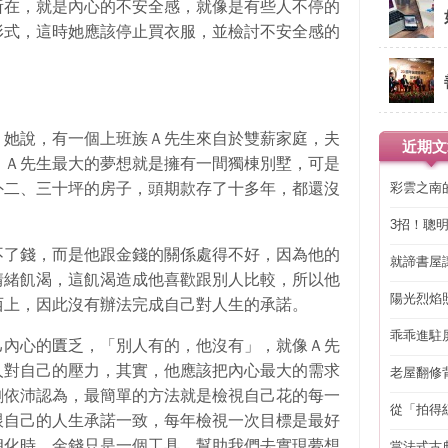
所在，就是內心的不安全感，就像是有些人不停的
形式，這時她應該停止買衣服，並檢討不安全感的
，她說，有一個上班族Ａ先生來自於雙薪家庭，夫
近期文
。Ａ先生最大的夢想就是擁有一間獨棟別墅，可是
彩雲之南
外二、三十坪的房子，頭期款存了十多年，都還沒
3招！聰
省下「二
不了錢，而是他跟金錢的關係處得不好，因為他的
就諦書屋
情緒飢渴，這飢渴造成他喜歡跟別人比較，所以他
陽光烈焰
西上，因此沒有辦法完成自己對人生的承諾。
乖乖進駐
己內心的匱乏，「別人有的，他沒有」，就像Ａ先
人對自己的壓力，其實，他應該把內心最大的需求
老屋翻修
得見的精
劉依沛認為，最簡單的方法就是檢視自己花的每一
從「拍得
跟自己的人生承諾一致，每年檢視一次目標是最好
輯
朗化時，金錢只是一個工具，幫助我們去實現夢想
當法式古