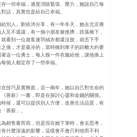
定存一些幸福，適度消除緊張、壓力，她說自己每
己對話，其實也是給自己幸福。
傳給別人。劉依沛分享，有一年冬天，她去北京雍
的人互不退讓，有一個小朋友被推擠，跌落橋下，
，就看到一位遊客連羽絨衣都還沒脫，就丟下手
來之後，才是最冷的，當時橋到車子的距離大約要
圍著這一位勇士，每人脫一件衣服給他，讓他換上
為每個人都定存了一些幸福。
重在技巧及實務面，這一兩年，她以自己對生命的
，《善薪》一書，即是在探討心靈和金錢的關係。
的時候，還可以提供別人方便，改善生活品質，有
做「善薪」。
以為銷售量而寫，但是現在她下筆時，會去思考，
者有什麼深遠的影響，這樣會不會只利他而不利