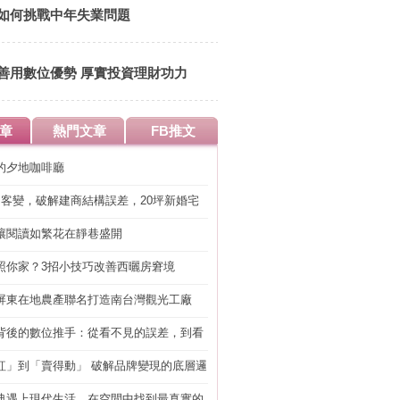
如何挑戰中年失業問題
善用數位優勢 厚實投資理財功力
章
熱門文章
FB推文
的夕地咖啡廳
明客變，破解建商結構誤差，20坪新婚宅
工」的冤枉錢
讓閱讀如繁花在靜巷盛開
照你家？3招小技巧改善西曬房窘境
屏東在地農產聯名打造南台灣觀光工廠
背後的數位推手：從看不見的誤差，到看
準改造
紅」到「賣得動」 破解品牌變現的底層邏
典遇上現代生活，在空間中找到最真實的