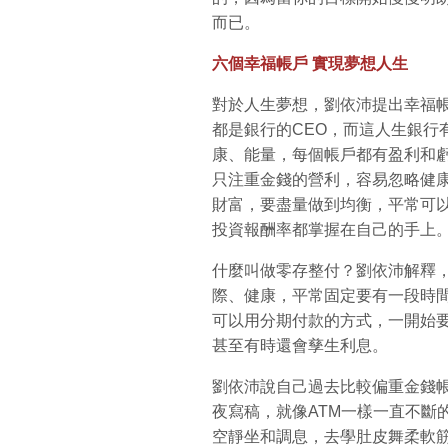
而已。
六個幸福帳戶 實現夢想人生
對於人生夢想，劉依沛提出幸福
都是銀行的CEO，而這人生銀行
康、能量，每個帳戶都有盈利和
只注重金錢的營利，容易忽略健
財富，要盡量做到均衡，平常可
投資報酬率都掌握在自己的手上
什麼叫做零存整付？劉依沛解釋
際、健康，平常固定要有一段時
可以用分期付款的方式，一開始
甚至有時還會孳生利息。
劉依沛說自己過去比較偏重金錢
夜寫稿，就像ATM一樣一直不斷
空靜坐和調息，去學肚皮舞柔軟