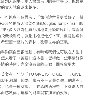
益於別人的事，別人會因為你的善行善心，也會希
你的貴人就會越來越多。
時，可以多一個思考，「如何讓世界更美好？」譬
ace的創辦人湯普金斯(Douglas Tompkins)，他
大到很多人以為他買那塊地要汙染環境用，或蓋研
的飛機飛過時，就想用槍把他打下來。但是他退休
，希望蓋一整片的森林，改善世界的空氣。
的舉動讓自己很感動，有時候我們也可以在人生中
有些人看了《善薪》這本書，覺得做一些事情好像
事情的時候，完全沒有目的去做，回報會更大。
一句話「TO GIVE IS TO GET」，GIVE
資就有利潤，因為「富有不一定是金錢上的富有，
處，也是一種財富。」在給的過程中，不讓別人自
享而感激你，這樣的能量就有加乘的效果。