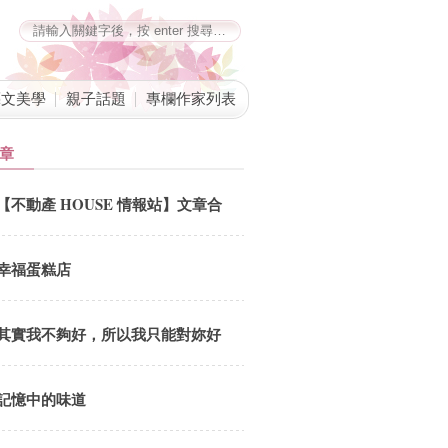
藝文美學
親子話題
專欄作家列表
章
【不動產 HOUSE 情報站】文章合
併公告
幸福蛋糕店
其實我不夠好，所以我只能對妳好
記憶中的味道