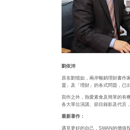
劉依沛
原名劉憶如，兩岸暢銷理財書作
靈」及「理財」的各式問題，已
寫作之外，熱愛素食及簡單的有
各大單位演講、節目錄影及代言
最新著作：
遇見更好的自己，SWAN的價值