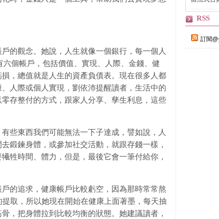
自己
RSS
訂閱@
帳戶的觀念。她說，人生就像一個銀行，每一個人
有六個帳戶，包括價值、實現、人際、金錢、健
虧損，總值就是人生的資產負債表。現在很多人都
康、人際或個人實現，劉依沛提醒讀者，生活中的
以零存整付的方式，跟家人分享、孳生利息，這些
。
，有些東西我們可能無法一下子達成，譬如說，人
間去鍛鍊身體，或參加社交活動，就跟存錢一樣，
要犧牲時間、體力，但是，最後它會一筆付給你，
帳戶的追求，健康帳戶比較虧空，因為那時常常熬
的提取，所以她現在開始在健康上面著墨，每天抽
筋骨，把身體拉到比較均衡的狀態。她建議讀者，