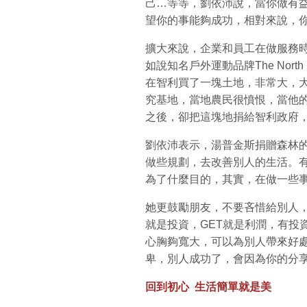
己…等等，劉依沛說，當你做有
望你的事能夠成功，相對來說，
擴大來說，企業和員工在做服務
如說知名戶外運動品牌The North F
在智利買了一塊土地，非常大，
究基地，當地農民很憤恨，當他
之後，卻把這塊地捐給智利政府
劉依沛表示，湯普金斯捐贈森林
做些規劃，去改善別人的生活。
為了什麼目的，其實，在做一些
她更鼓勵朋友，不要吝惜給別人，英文有
就是投資，GET就是利潤，有投
心胸夠寬大，可以為別人帶來好
卑，別人成功了，會因為你的分
回到初心 生活簡單就是美