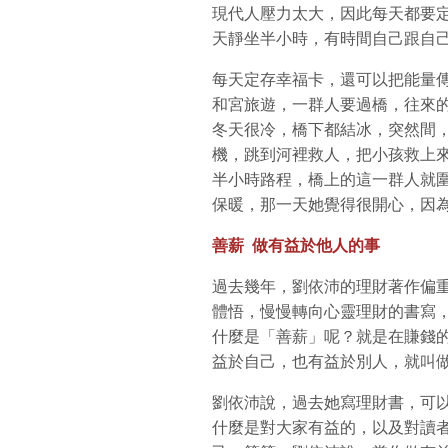
現代人壓力太大，因此每天都要
天靜坐半小時，有時間自己跟自
每天定存幸福卡，還可以把能量
和宮旅遊，一群人要過橋，往來
冬天很冷，橋下都結冰，突然間
機，跳到河裡救人，把小孩救上
半小時路程，橋上的這一群人就
保暖，那一天她覺得很開心，因
善薪 做有益於他人的事
過去幾年，劉依沛的理財著作偏
體悟，慢慢轉向心靈理財的書寫
什麼是「善薪」呢？就是在賺錢
益於自己，也有益於別人，就叫
劉依沛說，過去她寫理財書，可
什麼是對大家有益的，以及對讀