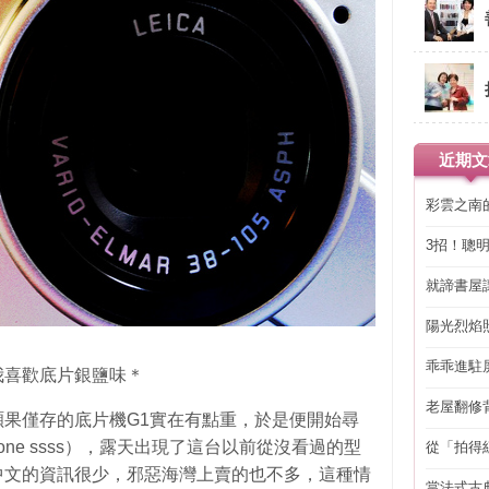
近期文
彩雲之南
3招！聰
省下「二
就諦書屋
陽光烈焰
乖乖進駐
我喜歡底片銀鹽味＊
老屋翻修
果僅存的底片機G1實在有點重，於是便開始尋
得見的精
ne ssss），露天出現了這台以前從沒看過的型
從「拍得
輯
中文的資訊很少，邪惡海灣上賣的也不多，這種情
當法式古