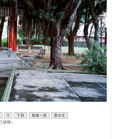
5
下頁
最後一頁
看全文
已授權）