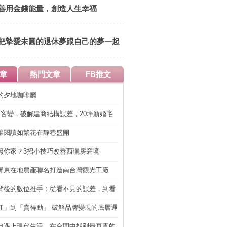
善用金錢能量，創造人生幸福
把摯愛未圓的退休夢跟自己的夢一起
實現
章
熱門文章
FB推文
的夕地咖啡廳
明客變，破解建商結構誤差，20坪新婚宅
工」的冤枉錢
讓閱讀如繁花在靜巷盛開
照你家？3招小技巧改善西曬房窘境
屏東在地農產聯名打造南台灣觀光工廠
背後的數位推手：從看不見的誤差，到看
準改造
紅」到「賣得動」 破解品牌變現的底層邏
典遇上現代生活，在空間中找到最真實的