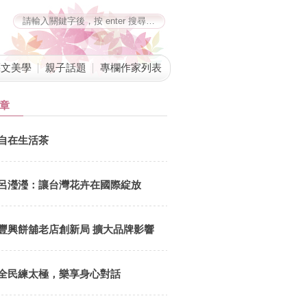
藝文美學
親子話題
專欄作家列表
章
自在生活茶
呂瀅瀅：讓台灣花卉在國際綻放
豐興餅舖老店創新局 擴大品牌影響
力
全民練太極，樂享身心對話