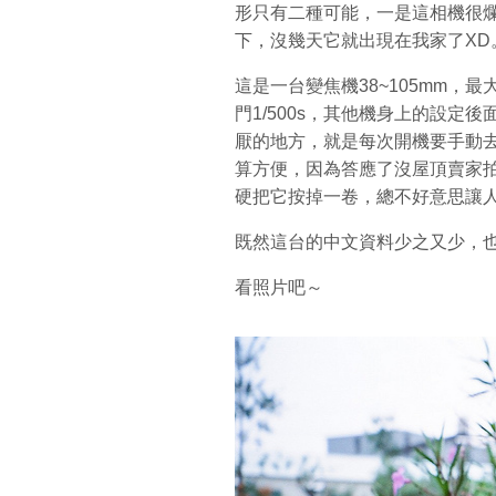
形只有二種可能，一是這相機很爛，
下，沒幾天它就出現在我家了XD
這是一台變焦機38~105mm，最
門1/500s，其他機身上的設
厭的地方，就是每次開機要手動去關
算方便，因為答應了沒屋頂賣家
硬把它按掉一卷，總不好意思讓
既然這台的中文資料少之又少，
看照片吧～