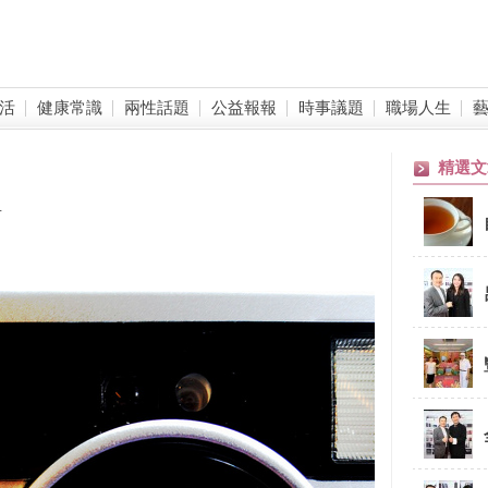
活
健康常識
兩性話題
公益報報
時事議題
職場人生
精選文
1