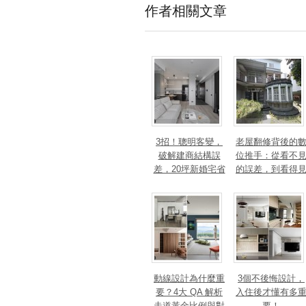
作者相關文章
3招！聰明客變，
老屋翻修背後的
破解建商結構誤
位推手：從看不
差，20坪新婚宅省
的誤差，到看得
下「二工」的冤枉
的精準改造
錢
動線設計為什麼重
3個不後悔設計，
要？4大 QA 解析
入住後才懂有多
走道黃金比例與對
要！