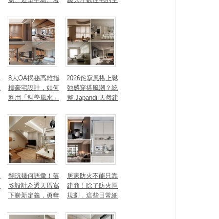
石塗料、AI智能，
間性格
讓廚房從空間配角
變主角！
、
8大QA揭秘高雄指
2026侘寂風搭上鬆
見
標豪宅設計，如何
弛感穿搭風潮？統
利用「科學風水」
整 Japandi 天然建
打造聚氣招財的能
材、配色法則，還
量磁場？
有風靡全球的軟裝
家具推薦
勾
翻玩幾何語彙！落
居家防火不能只靠
生
腳設計為透天厝寫
建商！除了防火區
下嶄新定義，勇奪
規劃，這些日常細
2025 美國 IDA、TI
節你做到了嗎？
TAN 國際大獎