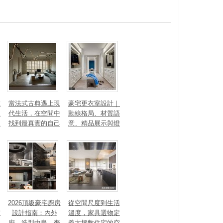
數
當法式古典遇上現
豪宅更衣室設計｜
見
代生活，在空間中
動線格局、材質語
見
找到最真實的自己
意、精品展示與燈
光智能4 大關鍵，
打造高訂生活儀式
感
2026頂級豪宅廚房
從空間尺度到生活
重
設計指南：內外
溫度，家具選物定
廚、造型中島、奢
義大坪數住宅的空