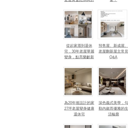
身心靈的影響
從起家厝到退休
預售屋、新成屋
宅，30年老屋華麗
老屋翻新屋主常
變身，點亮樂齡新
Q&A
篇章！斬獲美、
法、英指標設計大
獎！
為20年後設計的家
深色義式美學，
27坪老屋變身健康
勒內斂而優雅的
退休宅
活輪廓