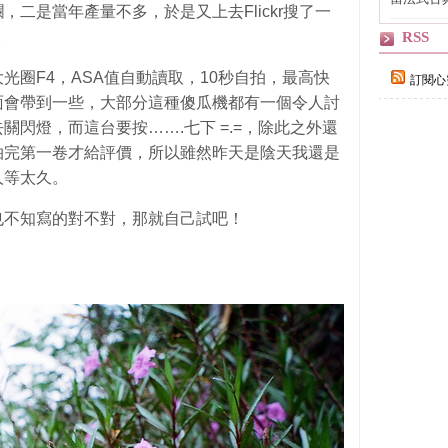
二是當年產量不多，於是又上去Flickr搜了一
自己
。
RSS
大光圈F4，ASA值自動讀取，10秒自拍，最高快
訂閱心
定後面會帶到一些，大部分這種傻瓜機都有一個令人討
閃燈，而這台要按…….七下 =.=，除此之外還
拍完第一卷才給評價，所以雖然昨天是陰天我還是
人等太久。
也不知寫的對不對，那就自己試吧！