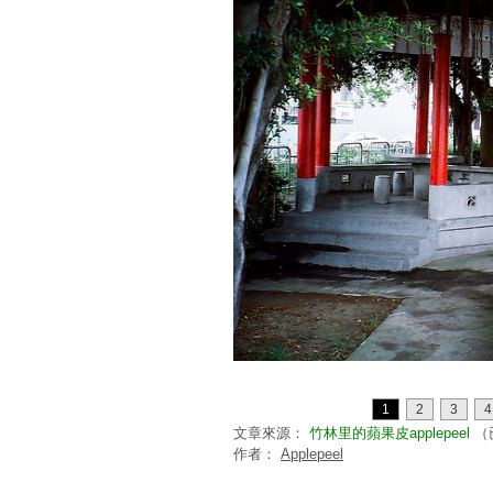
1
2
3
4
文章來源：
竹林里的蘋果皮applepeel
（
作者：
Applepeel