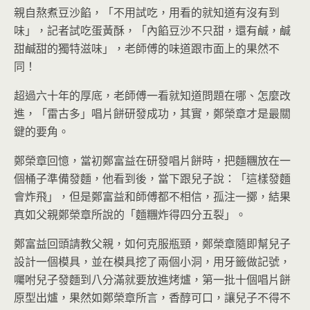
親自熬煮豆沙餡，「不用試吃，用看的就知道有沒有到
味」，記者試吃蛋黃酥，「內餡豆沙不只甜，還有鹹，鹹
甜鹹甜的獨特滋味」，老師傅的味道跟市面上的果然不
同！
超過六十年的厚底，老師傅一看就知道問題在哪、怎麼改
進，「雷古多」唱片餅研發成功，其實，鄭榮章才是最關
鍵的要角。
鄭榮章回憶，當初鄭富益在研發唱片餅時，把麵糰放在一
個桶子準備發麵，他看到後，當下跟兒子說：「這樣發麵
會炸飛」，但是鄭富益和師傅都不相信，孤注一擲，結果
真如父親鄭榮章所說的「麵糰炸得四分五裂」。
鄭富益回頭請教父親，如何克服瓶頸，鄭榮章隨即幫兒子
設計一個模具，並在模具挖了兩個小洞，用牙籤做記號，
囑咐兒子發麵到八分滿就要放進烤爐，第一批十個唱片餅
原型出爐，果然如鄭榮章所言，香醇可口，讓兒子不得不