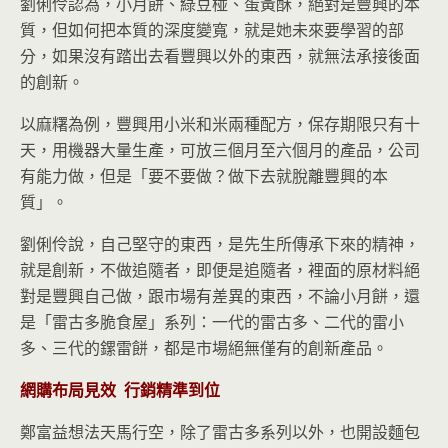
劉俐伶認為，小月餅、綠豆椪、蛋黃酥，絕對是豐興的本
質，但如何把本質的深度變寬，就是她未來要學習的部
分，如果沒有踏出去看豐興以外的東西，就無法承接後面
的創新。
以麻糬為例，豐興用小米和米兩種配方，保存期限只有十
天，用機器大量生產，可放三個月至六個月的產品，公司
有能力做，但是「要不要做？做下去就脫離豐興的本
質」。
劉俐伶說，自己堅守的東西，是先生所傳承下來的精神，
就是創新，不做追隨者，即便是追隨者，裡面的原材料絕
對是豐興自己做，跟市場有差異的東西，不論小月餅，還
是「雷古多脆食屋」系列：一代的雷古多、二代的雷小
多、三代的鏍雷餅，都是市場絕無僅有的創新產品。
網購布局見效
行銷精準到位
鄭富益想法天馬行空，除了雷古多系列以外，也開設麵包