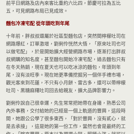
前平日網路及店內來客比重約六比四，節慶可拉為五比
五，可見網路布局已見成效。
麵包冷凍宅配
從年頭吃到年尾
十年前，胖叔叔還屬於社區型麵包店，突然間檸檬吐司在
網路爆紅，訂單激增，劉俐伶恍然大悟，「原來吐司也可
以做宅配」，於是開始擴大經營網路市場，逐漸打出胖叔
叔網購的知名度，甚至麵包開始冷凍宅配，過去麵包只有
在冬天熱銷，現在夏天也可以吃冰涼的麵包，年頭到年
尾，沒有淡旺季。現在她更準備挖掘另一個伴手禮市場，
觀光客來到花蓮，不只有小月餅、雷古多，還可以帶檸檬
吐司、黑糖麻糬吐司回去給親友，擴大品牌影響力。
劉俐伶說自己很幸運，先生常常把她帶在身邊，熟悉公司
內外事務，交付給她的已經是一個上軌道的豐興，這段時
間，她跟公公學了很多東西，「對於豐興，沒有貳心，就
是去承接」，這是她的第一份工作，當然也會是最終的工