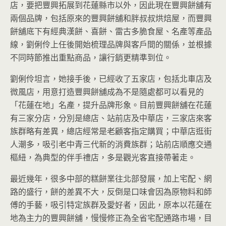
店，要把豐興拓展到花蓮縣市以外，因此現在豐興餅舖有
兩個品牌，包括原來的豐興餅舖和胖叔叔烘焙屋，而豐興
餅舖底下有經典漢餅、喜餅、雷古多脆食屋、名產等產品
線，劉俐伶上任後開始梳理品牌與客戶間的關係，並根據
不同時節推出重點商品，讓行銷更精準到位。
劉俐伶坦言，她接手後，已經收了五家店，包括北車店及
微風店，用意打造豐興餅舖成為不是隨處都可以看見的
「花蓮在地」名產，提升品牌形象。目前豐興餅舖在花蓮
有三家分店，分別是總店、站前店及中華店，三家店來客
族群略有差異，總店經常是老顧客指定購買；中華店逛街
人潮多，吸引老中青三代新的消費族群；站前店順應交通
樞紐，為典型的伴手禮店，多是觀光客直接帶著走。
最近幾年，很多中部的糕餅業往北部發展，加上宅配、網
路的盛行，餅的差異不大，反倒是口味會因為原物料和師
傅的手藝，吸引特定族群及愛好者，因此，原本以花蓮在
地為主力的豐興餅舖，慢慢修正為全省宅配通路市場，目