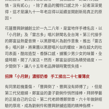
情，沒有貳心」，除了產品的獨特口感之外，記者深深覺
得，這才是讓九十一年老店得以延續並開創新局真正的原
因。
花蓮豐興餅舖創立於一九二八年，是當地伴手禮名店，以
「小月餅」及「雷古多」唱片餅聞名全台灣。第三代接手
的鄭富益熱愛音樂，以黑膠唱片為創作意象，推出「雷古
多」唱片餅，將果醬以黑膠唱片似的螺紋，淋在超大的吐
司表面，酷炫造型、香酥口感，擄獲少男少女的味蕾，全
盛時期，開了八家店。然而，鄭富益卻因為積勞過度，一
夕間倒下，讓八十五年老品牌頓時驚慌失措。
招牌「小月餅」濃郁奶香
手工揉出二十七層薄皮
有同業趁機重傷，「豐興倒了、豐興沒有師傅了」，但是
第三代兒媳婦，鄭富益的妻子劉俐伶悄然接棒，拜師學藝
的正是自己的公公，第二代老師傅鄭榮章，六十年做餅經
驗的厚底，成為劉俐伶和豐興餅舖追隨的精神指標。