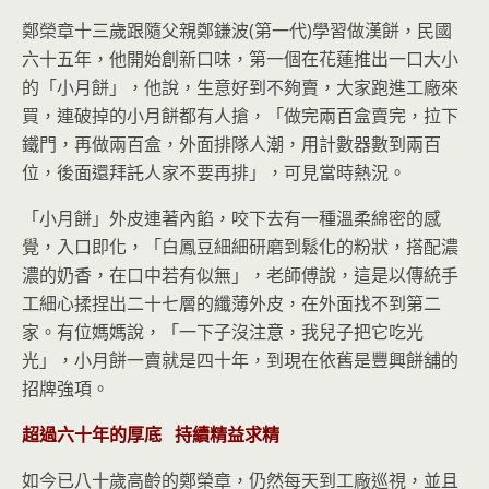
鄭榮章十三歲跟隨父親鄭鎌波(第一代)學習做漢餅，民國
六十五年，他開始創新口味，第一個在花蓮推出一口大小
的「小月餅」，他說，生意好到不夠賣，大家跑進工廠來
買，連破掉的小月餅都有人搶，「做完兩百盒賣完，拉下
鐵門，再做兩百盒，外面排隊人潮，用計數器數到兩百
位，後面還拜託人家不要再排」，可見當時熱況。
「小月餅」外皮連著內餡，咬下去有一種溫柔綿密的感
覺，入口即化，「白鳳豆細細研磨到鬆化的粉狀，搭配濃
濃的奶香，在口中若有似無」，老師傅說，這是以傳統手
工細心揉捏出二十七層的纖薄外皮，在外面找不到第二
家。有位媽媽說，「一下子沒注意，我兒子把它吃光
光」，小月餅一賣就是四十年，到現在依舊是豐興餅舖的
招牌強項。
超過六十年的厚底
持續精益求精
如今已八十歲高齡的鄭榮章，仍然每天到工廠巡視，並且