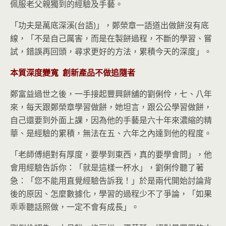
佩服老父親獨到的經驗及手藝。
「功夫是萬底深溪(台語)」，鄭榮章一語道出做餅沒有底
線，「不是自己厲害，而是在製餅過程，不斷的學習、嘗
試，錯誤再回頭，尋求更好的方法，累積今天的深度」。
本質深度變寬
創新產品不做追隨者
鄭富益過世之後，一手接起豐興餅舖的劉俐伶，七、八年
來，每天跟鄭榮章學習做餅，她坦言，跟公公學習做餅，
自己還要到外面上課，因為他的手藝是六十年來濃縮的精
華、是經驗的累積，無法在五、六年之內達到他的程度。
「老師傅絕對有厚度，要學到東西，真的要學會問」，他
會用經驗告訴你：「就是這樣一杯水」，劉俐伶聽了著
急：「您不能用直覺經驗告訴我！」於是兩代開始討論背
後的原因、怎麼數據化，學習的過程少不了爭論，「如果
乖乖聽話照做，一定不會有成長」。