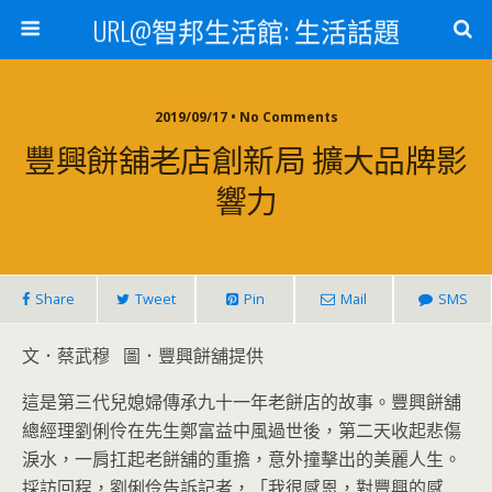
URL@智邦生活館: 生活話題
2019/09/17 • No Comments
豐興餅舖老店創新局 擴大品牌影
響力
Share
Tweet
Pin
Mail
SMS
文．蔡武穆 圖．豐興餅舖提供
這是第三代兒媳婦傳承九十一年老餅店的故事。豐興餅舖
總經理劉俐伶在先生鄭富益中風過世後，第二天收起悲傷
淚水，一肩扛起老餅舖的重擔，意外撞擊出的美麗人生。
採訪回程，劉俐伶告訴記者，「我很感恩，對豐興的感