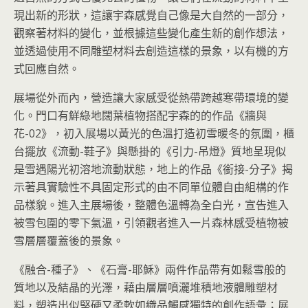
現出新的形狀，這讓宇森感覺自己像是大自然的一部分，
觀察著材料的變化，並根據這些變化產生新的創作想法，
並透過使用不同雕塑材料去創造這樣的景象，以有機的方
式回應自然。
展場從外而內，營造讓大家感受從熱帶跨越寒帶環境的變
化。門口有鮮綠地闊葉植物搭配宇森的的作品《牆與
花-02》，初入展場以黃光的色溫打造初雪暖冬的氛圍，櫃
台擺放《流動-鞋子》與懸掛的《引力-吊燈》質地呈現似
是雪遇陽光初溶地流動狀態，地上的作品《銜接-分子》揭
示著具實驗性不具固定形式的由不同單位體自由組構的作
品樣貌。進入主展場後，整體色溫轉為全白光，宣告進入
被雪包圍的零下氣溫，引領觀者進入一片森林感受植物被
雪層層覆蓋後的景象。
《融合-種子》、《石膏-耶穌》兩件作品帶有如鬆雪般的
質地以及結晶的光澤，藉由層層噴灑堆積地液體雕塑材
料，塑造出似堅硬又柔軟如織品觸感獨特的創作語彙；展