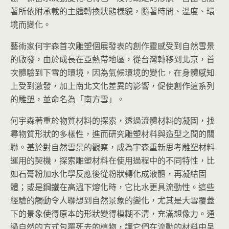
著所依附承載的主體轉換狀態樣貌，隨著時間、溫度、環
境而變化。
藝術家何宇森首次雕塑個展發表的創作靈感受到自然雪景
的啟發，由於成長在亞熱帶地區，從台灣轉移到北京，首
次體驗到下雪的環境，因為氣候環境的變化，在身體感知
上受到激發，加上南北文化差異的影響，促使創作這系列
的雕塑，並命名為「南方雪」。
何宇森著重於物質材料的探索，透過流體材料的凝固，找
尋物質形狀的多樣性，進而研究雕塑材料與造型之間的關
聯。基於對自然雪景的觀察，成為宇森重新思考雕塑材料
運用的契機，探索雕塑材料在使用過程中的不同特性，比
如石膏粉加水化學反應後從粉狀轉化成液體，再凝結固
體；或是鋼鐵在高溫下熔化時，它比水更具流動性。這些
經驗的觸動令人聯想到自然景象的變化，尤其是大雪覆蓋
下的景象使得原本的形狀變得模糊不清，充滿想像力。通
過自然的方式包覆死去的植物，讓它們在流動的材料中呈