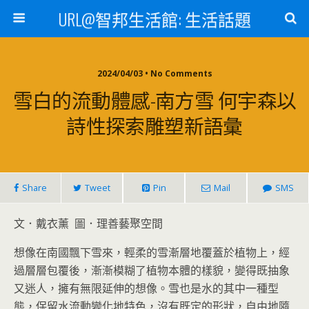
URL@智邦生活館: 生活話題
2024/04/03 • No Comments
雪白的流動體感-南方雪 何宇森以
詩性探索雕塑新語彙
Share
Tweet
Pin
Mail
SMS
文．戴衣薰 圖．理善藝聚空間
想像在南國飄下雪來，輕柔的雪漸層地覆蓋於植物上，經
過層層包覆後，漸漸模糊了植物本體的樣貌，變得既抽象
又迷人，擁有無限延伸的想像。雪也是水的其中一種型
態，保留水流動變化地特色，沒有既定的形狀，自由地隨