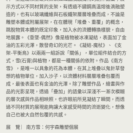
示方式以不同材質的支架，有透過不鏽鋼高溫熔後滴融塑
造的，也有以玻璃纖維與石板鐵架層層堆疊而成，不論是
雕塑本體或附屬展架，在在體現「堆疊、重覆」的概念，
跳脫物質本體的既定印象，加入水的流體轉換樣貌，自由
地展露。《垂墜-偶然》像是植物被冰凍凝結，表面加了金
油的五彩光澤，散發奇幻的光芒。《凝結-魔杖》、《支
架-平衡鳥》以兩兩一組訴說「關係」，單位組件結合的方
式，雪(石膏)與植物，都是一種關係的依附。作品《南方
雪》，是唯一以具象的花為本體，在其上堆疊以鬼針草發
想的植物單位，加入沙子，以流體材料層層堆疊包覆而
成，最後表面也有金油的光澤。除了雕塑作品，繪畫與作
品的光影呈現，透過「疊加」的語彙以深淺不一漸次模糊
的層次感與作品相映照，也許眼前所見凝結了瞬間，而透
過不同材質的展現能夠讓大家感受時間的流逝變化，想像
自己也被大自然包覆的共感。
展 覽 ︳南方雪：何宇森雕塑個展