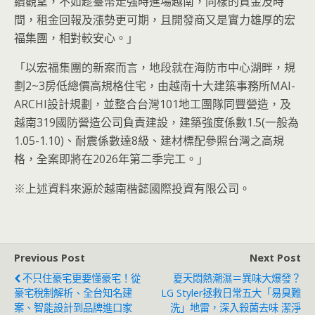
續觀望，不如趁臺幣走強時進場越南，同樣的資金及時
間，租金回報及漲勢更可期，且開發商又是實力雄厚的宏
福集團，相對較安心。」
「以宏福集團的新案而言，地段就在海防市中心湖畔，規
劃2~3房低總價高規格住宅，由越南十大建築事務所MAI-
ARCHI設計規劃，並整合台灣101地工團隊同豐營造，及
越南319國防營造公司負責建設，建築強度係數1.5(一般為
1.05-1.10)、耐震係數達8級、建材標配參照台灣之高規
格，全案即將在2026年第二季完工。」
※上述資料來源於越南楷懿國際投資有限公司。
Previous Post
Next Post
不只住豪宅更要懂豪宅！從
夏天悶熱潮濕＝異味大爆發？
豪宅稅制解析、全台知名建
LG Styler拯救日常五大「易臭難
案、智能設計到品牌進口家
洗」地雷，深入殺菌去味 潔淨