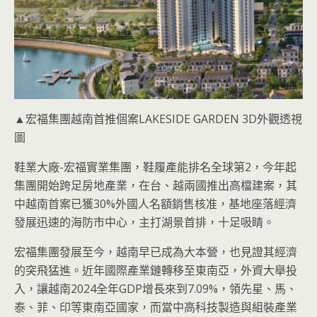
▲宏福集團越南首推個案LAKESIDE GARDEN 3D外觀透視
圖
鞋業大廠-宏福實業集團，鞋履產能排名全球第2，今年起
集團開始跨足房地產業，在台、越兩國推出高檔建案，其
中越南首案已獲30%外國人名額銷售核准，基地座落經濟
發展迅速的海防市中心，主打湖景首排，十足吸睛。
宏福集團發展至今，越南早已成為大本營，也見證其經濟
的突飛猛進。近年國際產業鏈轉移至東南亞，外資大舉投
入，讓越南2024全年GDP增長來到7.09%，領先星、馬、
泰、菲、印等東南亞國家，而當中高科技製造與組裝產業