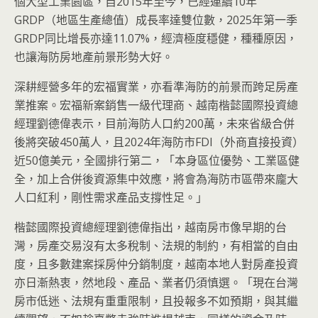
個大型工業園區，自2015年至今，已經連續10年
GRDP（地區生產總值）成長率達雙位數，2025年第一季
GRDP同比增長亦達11.07%，經濟極度穩健，種種原因，
也讓海防房地產前景形勢大好。
深耕經營多年的宏福實業，亦看準海防的前景而跨足房產
業推案。宏福新案銷售一級代理商、越南楷懿國際投資總
經理劉德偉表示，目前海防人口約200萬，未來省級合併
後將突破450萬人，且2024年海防市FDI（外商直接投資）
近50億美元，全國排行第二，「本身區位優勢、工業區健
全，加上合併後資源集中效應，將會為海防市區帶來龐大
人口紅利，剛性需求產品支撐性足。」
楷懿國際投資總經理劉德偉指出，越南房市像早期的台
灣，房產交易沒有太多稅制、法規的制約，有相當的自由
度，且多數建案採房仲分銷制度，越南本地人對房產投資
亦日漸熱衷，然地段、產品、業者仍須慎選。「現在台灣
房市低迷、法規有重重限制，且投報多不如預期，與其繼