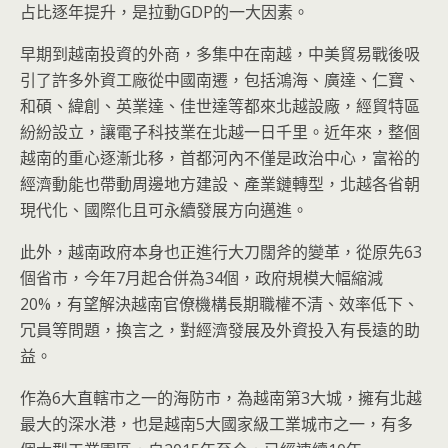
占比逐年提升，是拉動GDP的一大因素。
早期到越南投資的外商，多集中在南越，中美貿易戰後吸
引了許多外資工廠從中國南遷，包括鴻海、廣達、仁寶、
和碩、緯創、英業達、佳世達等都來北越設廠，經貿特區
紛紛設立，讓電子科技業在北越一日千里。近年來，整個
越南的重心逐漸北移，首都河內不僅是政治中心，富裕的
經濟動能也帶動周邊地方建設、產業鏈轉型，北越各省朝
現代化、國際化且可永續發展方向邁進。
此外，越南政府本身也正進行大刀闊斧的變革，從原先63
個省市，今年7月起合併為34個，政府規模大幅縮減
20%，有望解決越南官僚機構長期職權不清、效率低下、
冗員等問題，換言之，對經濟發展及外資投入有長遠的助
益。
作為6大直轄市之一的海防市，為越南第3大城，擁有北越
最大的深水港，也是越南5大國家級工業城市之一，有多