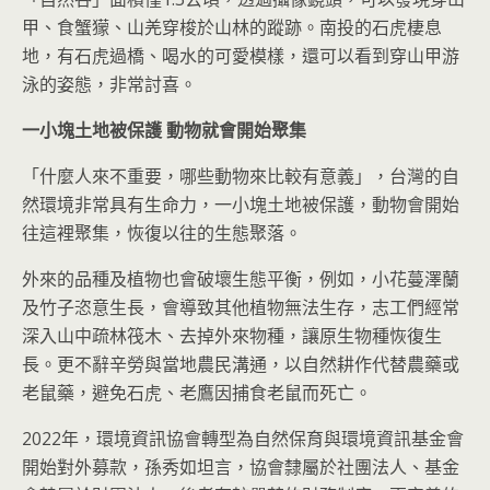
甲、食蟹獴、山羌穿梭於山林的蹤跡。南投的石虎棲息
地，有石虎過橋、喝水的可愛模樣，還可以看到穿山甲游
泳的姿態，非常討喜。
一小塊土地被保護
動物就會開始聚集
「什麼人來不重要，哪些動物來比較有意義」，台灣的自
然環境非常具有生命力，一小塊土地被保護，動物會開始
往這裡聚集，恢復以往的生態聚落。
外來的品種及植物也會破壞生態平衡，例如，小花蔓澤蘭
及竹子恣意生長，會導致其他植物無法生存，志工們經常
深入山中疏林筏木、去掉外來物種，讓原生物種恢復生
長。更不辭辛勞與當地農民溝通，以自然耕作代替農藥或
老鼠藥，避免石虎、老鷹因捕食老鼠而死亡。
2022年，環境資訊協會轉型為自然保育與環境資訊基金會
開始對外募款，孫秀如坦言，協會隸屬於社團法人、基金