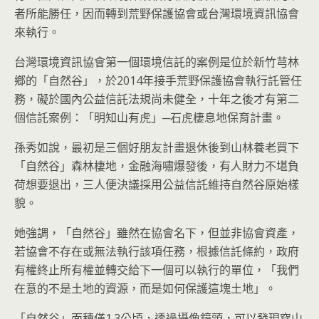
者所能勝任，因而轉到荒野保護協會或台灣環境資訊協會
來執行。
台灣環境資訊協會第一個環境信託的案例是位於新竹芎林
鄉的「自然谷」，於2014年接手荒野保護協會執行託管任
務，礙於國內公益信託法規尚未健全，十年之後才有第二
個信託案例：「明知山有虎」─石虎棲息地保育計畫。
孫秀如說，最初是三個好朋友計畫退休後到山林養老買下
「自然谷」森林棲地，金融海嘯爆發後，有人財力不堪負
荷想要退出，三人便決議採用公益信託維持自然谷原始樣
貌。
她強調，「自然谷」雖然在協會名下，但並非協會資產，
若協會不存在或無法執行該項任務，根據信託條約，政府
有權終止所有權並轉交給下一個可以執行的單位，「我們
在意的不是土地的資源，而是如何保護這塊土地」。
「自然谷」面積僅1.3公頃，透過攝像鏡頭，可以發現穿山