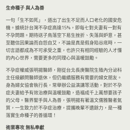
生命種子
與人為善
一句「生不如死」，道出了出生不足而人口老化的國安危
機。據統計台灣不孕症高達15%，即每七對夫妻有一對有
不孕問題。期待送子鳥落空下易生挫折、失落與妒意，甚
至聽信因果論而自怨自艾，不論是真是假身陷谷底時，一
切言語都成為不可承受之重，也許只有相同經驗的人才懂
的內心世界，需要更多的同理心與溫暖鼓勵。
不孕症權威張明揚醫師，剛從台北長庚醫院生殖內分泌科
主任級顧問醫師退休，但仍繼續服務有需要的婦女朋友。
身為婦女協會執行長，常舉辦公益演講等活動，對於不孕
症夫妻給予有效治療與溫暖鼓勵，造福成千上萬想要孩子
的父母。醫界聖手與人為善，張明揚有著溫文儒雅醫者氣
質，一生致力於不孕症治療，提攜晚輩不遺餘力，是一種
落實生命種子的善循環！
術業專攻
無私奉獻