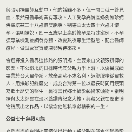
與張明揚醫師互動中，他的話雖不多，但一開口就一針見
血，果然是醫學術業有專攻。人工受孕高齡產婦例如珍妮
佛羅培茲三十八歲懷雙胞胎、劉德華太太四十六歲才懷
孕，張明揚說，四十五歲以上高齡懷孕是特殊案例，不孕
須專業檢測並調養身體、改變熬夜等生活型態、配合醫師
療程、做試管寶寶或凍卵留待來來。
會選擇投入醫界這條路的張明揚，主要來自父親張鑽傳的
影響。不公環境的日據時代其父親力爭上游，以優異成績
畢業於台大醫學系，放棄高薪不求名利，返鄉服務從醫救
人，用攝影記錄歷史，成為台灣第一位以最長時間用鏡頭
寫鄉土歷史的醫生，贏得當代鄉土攝影藝術家頭銜。張明
揚與太太鄭雲在淡水蓋鑽傳紀念大樓，典藏父親在歷史博
物館展出之作品，以懷念他無私奉獻精彩的一生。
公益七十
無限可能
喜歡畫畫的張明揚真情付出行動，將父親在淡水河畔攝影