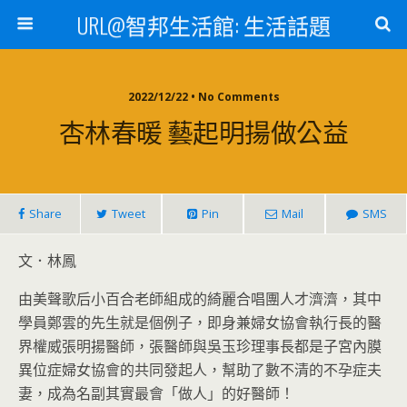
URL@智邦生活館: 生活話題
2022/12/22 • No Comments
杏林春暖 藝起明揚做公益
Share
Tweet
Pin
Mail
SMS
文．林鳳
由美聲歌后小百合老師組成的綺麗合唱團人才濟濟，其中
學員鄭雲的先生就是個例子，即身兼婦女協會執行長的醫
界權威張明揚醫師，張醫師與吳玉珍理事長都是子宮內膜
異位症婦女協會的共同發起人，幫助了數不清的不孕症夫
妻，成為名副其實最會「做人」的好醫師！