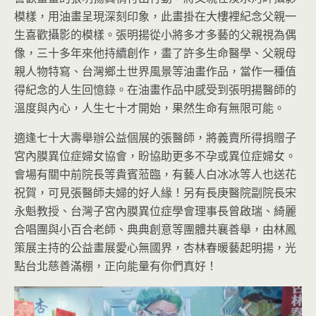
模樣，用油畫呈現深刻印象，此畫掛在大樓裡紀念父親一
生喜歡攝影的模樣。張明揚從小將多才多藝的父親視為偶
像，三十多年來他持續創作，畫了許多生命醫學、父親母
親人物特寫、台灣鄉土世界風景等油畫作品，當作一種值
得紀念的人生回憶錄。在油畫作品中感受到張明揚醫師的
溫度與內心，人生七十才開始，果然生命有無限可能。
適逢七十大壽舉辦公益個展的張醫師，將義賣所得捐贈子
宮內膜異位症婦女協會，盼協助更多不孕或異位症婦女。
會場有關中前院長等貴賓蒞臨，有藝人白冰冰等人也送花
祝賀，可見張醫師夫婦的好人緣！另有長庚醫院副院長宋
永魁教授、台灣子宮內膜異位症學會理事長曾啟瑞、綺麗
合唱團與小百合老師、典典創意等團體共襄善舉，由林鳳
策展主持的公益畫展愛心無國界，杏林春暖藝起明揚，光
點台北慈善滿棚，正向能量有你們真好！