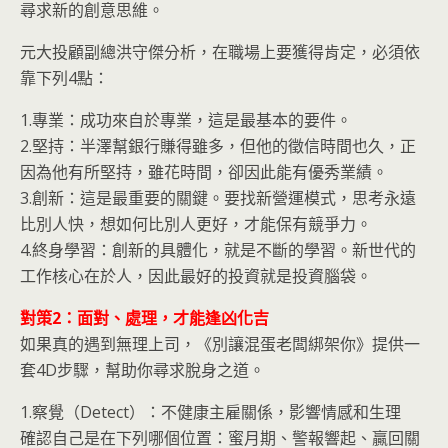
尋求新的創意思維。
元大投顧副總洪守傑分析，在職場上要獲得肯定，必須依
靠下列4點：
1.專業：成功來自於專業，這是最基本的要件。
2.堅持：半澤幫銀行賺得雖多，但他的徵信時間也久，正
因為他有所堅持，雖花時間，卻因此能有優秀業績。
3.創新：這是最重要的關鍵。要找新營運模式，思考永遠
比別人快，想如何比別人更好，才能保有競爭力。
4.終身學習：創新的具體化，就是不斷的學習。新世代的
工作核心在於人，因此最好的投資就是投資腦袋。
對策2：面對、處理，才能逢凶化吉
如果真的遇到無理上司，《別讓混蛋老闆綁架你》提供一
套4D步驟，幫助你尋求脫身之道。
1.察覺（Detect）：不健康主雇關係，影響情感和生理
確認自己是在下列哪個位置：蜜月期、警報響起、贏回關