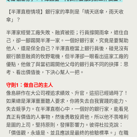
【半澤直樹情境】銀行家的準則是「晴天送傘，雨天收
傘」？
半澤家經營工廠失敗、融資被拒；行員撐開雨傘，遮住自
己，卻一腳踢開半澤一家。一個好銀行家，究竟是要幫助
他人，還是保全自己？半澤直樹當上銀行員後，碰見沒有
銀行願意融資的牧野電機，但半澤卻一眼看出這家工廠的
優點，他做了與當初踢開他父母的銀行員不同的抉擇：思
考、看出價值後，下決心幫人一把。
守則1：做自己的主人
像島耕作在大公司裡追求績效、升官，這招已經過時了！
如果總是渾渾噩噩聽人要求，你將失去自我實踐的能力、
失去競爭力。在半澤直樹心中，一個好的銀行家，能看見
真正有價值的人事物，然後勇敢投資他，所以他不畏唯利
是圖的上司，堅持原則，發揮影響力。彼得杜拉克說：
「價值觀，永遠是、並且應該是最終的檢驗標準。」在職