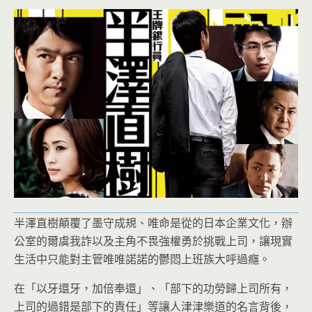
半澤直樹顛覆了墨守成規、唯命是從的日本企業文化，辦
公室的爾虞我詐以及主角不畏強權勇於挑戰上司，讓現實
生活中只能對主管唯唯諾諾的鬱悶上班族大呼過癮。
在「以牙還牙，加倍奉還」、「部下的功勞歸上司所有，
上司的過錯是部下的責任」等讓人津津樂道的名言背後，