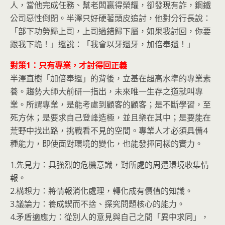
人，當他完成任務、幫老闆贏得榮耀，卻發現有詐，鋼鐵
公司惡性倒閉。半澤只好硬著頭皮追討，他對分行長說：
「部下功勞歸上司，上司過錯歸下屬，如果我討回，你要
跟我下跪！」還說：「我會以牙還牙，加倍奉還！」
對策1：只有專業，才討得回正義
半澤直樹「加倍奉還」的背後，立基在超高水準的專業素
養。趨勢大師大前研一指出，未來唯一生存之道就叫專
業。所謂專業，是能考慮到顧客的顧客；是不斷學習，至
死方休；是要求自己登峰造極，並且樂在其中；是要能在
荒野中找出路，挑戰看不見的空間。專業人才必須具備4
種能力，即使面對環境的變化，也能發揮同樣的實力。
1.先見力：具強烈的危機意識，對所處的周遭環境收集情
報。
2.構想力：將情報消化處理，轉化成有價值的知識。
3.議論力：養成鍥而不捨、探究問題核心的能力。
4.矛盾適應力：從別人的意見與自己之間「異中求同」，