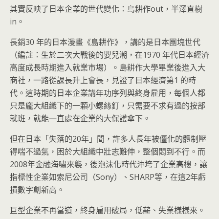
其實反映了日本企業的世代變化：島耕作out，半澤直樹
in。
長銷30 年的日本漫畫《島耕作》，講的是日本團塊世代
（編註：生於二次大戰後的嬰兒潮，在1970 年代日本經濟
高度成長時期進入就業市場）。島耕作大學畢業後進入大
商社，一路從課長升上會長，見證了日本經濟第1 的時
代。這時期的日本企業講年功序列與終身雇用，每個人都
只是龐大組織下的一顆小螺絲釘，只需要不求有過的按部
就班，就能一直處在企業的大保護傘下。
但在日本「失落的20年」間，許多人長年被僵化的體制壓
得喘不過氣，困於大組織中壯志難伸，整個悶到不行。而
2008年金融海嘯來襲，後泡沫化時代沖垮了企業高樓，讓
指標性企業如索尼公司（Sony）、SHARP等，在這2年虧
損數字創新高。
巨型企業不再當道，終身雇用破局，低薪、失業樣樣來。