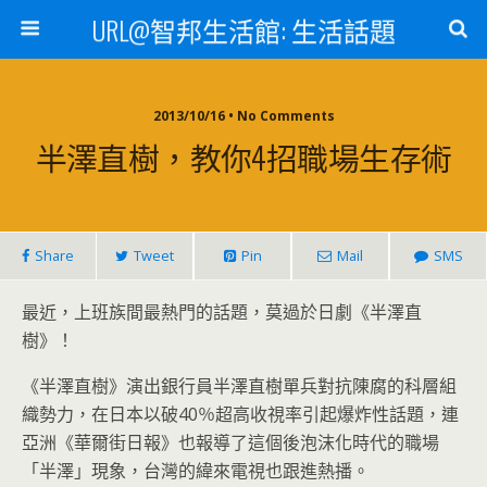
URL@智邦生活館: 生活話題
2013/10/16 • No Comments
半澤直樹，教你4招職場生存術
Share
Tweet
Pin
Mail
SMS
最近，上班族間最熱門的話題，莫過於日劇《半澤直
樹》！
《半澤直樹》演出銀行員半澤直樹單兵對抗陳腐的科層組
織勢力，在日本以破40％超高收視率引起爆炸性話題，連
亞洲《華爾街日報》也報導了這個後泡沫化時代的職場
「半澤」現象，台灣的緯來電視也跟進熱播。