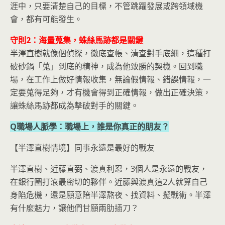
涯中，只要清楚自己的目標，不管跳躍發展或跨領域機
會，都有可能發生。
守則2：海量蒐集，蛛絲馬跡都是關鍵
半澤直樹就像個偵探，徹底查帳、清查對手底細，這種打
破砂鍋「蒐」到底的精神，成為他致勝的契機。回到職
場，在工作上做好情報收集，無論假情報、錯誤情報，一
定要蒐得足夠，才有機會得到正確情報，做出正確決策，
讓蛛絲馬跡都成為擊破對手的關鍵。
Q職場人脈學：職場上，誰是你真正的朋友？
【半澤直樹情境】同事永遠是最好的戰友
半澤直樹、近藤直弼、渡真利忍，3個人是永遠的戰友，
在銀行圈打滾最密切的夥伴。近藤與渡真這2人就算自己
身陷危機，還是願意陪半澤熬夜、找資料、擬戰術。半澤
有什麼魅力，讓他們甘願兩肋插刀？