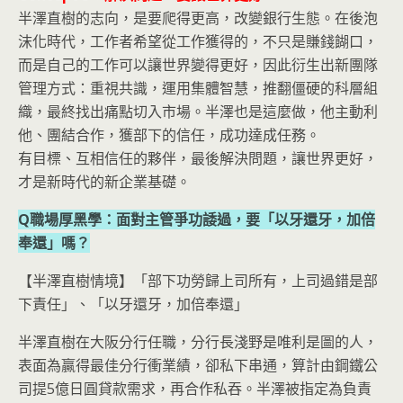
半澤直樹的志向，是要爬得更高，改變銀行生態。在後泡
沫化時代，工作者希望從工作獲得的，不只是賺錢餬口，
而是自己的工作可以讓世界變得更好，因此衍生出新團隊
管理方式：重視共識，運用集體智慧，推翻僵硬的科層組
織，最終找出痛點切入市場。半澤也是這麼做，他主動利
他、團結合作，獲部下的信任，成功達成任務。
有目標、互相信任的夥伴，最後解決問題，讓世界更好，
才是新時代的新企業基礎。
Q職場厚黑學：面對主管爭功諉過，要「以牙還牙，加倍
奉還」嗎？
【半澤直樹情境】「部下功勞歸上司所有，上司過錯是部
下責任」、「以牙還牙，加倍奉還」
半澤直樹在大阪分行任職，分行長淺野是唯利是圖的人，
表面為贏得最佳分行衝業績，卻私下串通，算計由鋼鐵公
司提5億日圓貸款需求，再合作私吞。半澤被指定為負責