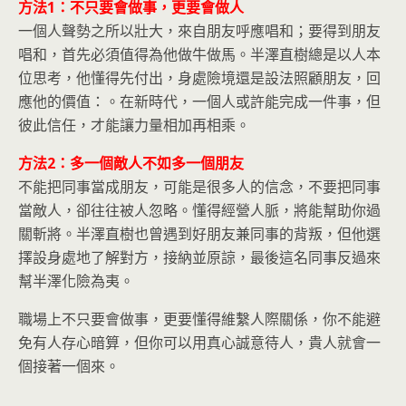
方法1：不只要會做事，更要會做人
一個人聲勢之所以壯大，來自朋友呼應唱和；要得到朋友
唱和，首先必須值得為他做牛做馬。半澤直樹總是以人本
位思考，他懂得先付出，身處險境還是設法照顧朋友，回
應他的價值：。在新時代，一個人或許能完成一件事，但
彼此信任，才能讓力量相加再相乘。
方法2：多一個敵人不如多一個朋友
不能把同事當成朋友，可能是很多人的信念，不要把同事
當敵人，卻往往被人忽略。懂得經營人脈，將能幫助你過
關斬將。半澤直樹也曾遇到好朋友兼同事的背叛，但他選
擇設身處地了解對方，接納並原諒，最後這名同事反過來
幫半澤化險為夷。
職場上不只要會做事，更要懂得維繫人際關係，你不能避
免有人存心暗算，但你可以用真心誠意待人，貴人就會一
個接著一個來。