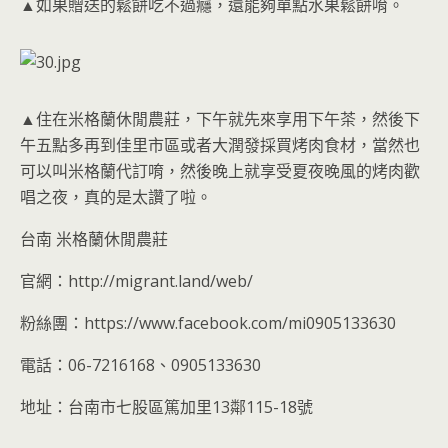
▲如果贈送的鬆餅吃不過癮，還能夠單點水果鬆餅唷。
▲住在米格蘭休閒農莊，下午就先來享用下午茶，然後下
午五點多再到佳里市區或者大潤發採買烤肉食材，當然也
可以叫米格蘭代訂唷，然後晚上就享受夏夜晚風的烤肉歡
唱之夜，真的是太讚了啦。
台南 米格蘭休閒農莊
官網：http://migrant.land/web/
粉絲團：https://www.facebook.com/mi0905133630
電話：06-7216168、0905133630
地址：台南市七股區篤加里13鄰115-18號