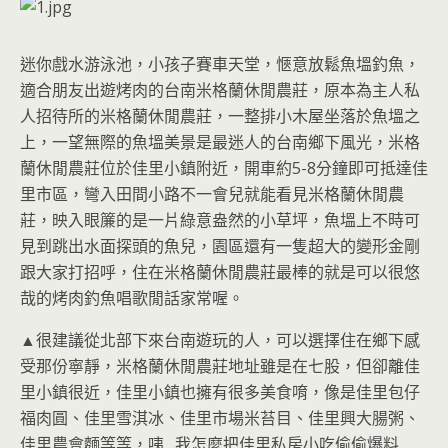
迷你戲水游泳池，小孩子賽車天堂，愜意放鬆魚塭釣魚，
適合朋友出遊烤肉的台南米格蘭休閒農莊，原本為主人私
人招待所的米格蘭休閒農莊，一整排小木屋坐落於魚塭之
上，一望無際的魚塭美景是最迷人的台南鄉下風光，米格
蘭休閒農莊位於佳里小鎮附近，開車約5-8分鐘即可抵達佳
里市區，彎入田間小路不一會兒就能看見米格蘭休閒農
莊，映入眼簾的是一片綠意盎然的小草坪，魚塭上不時可
見到跳出水面探頭的魚兒，園區還有一隻超大的變形金剛
跟大家打招呼，住在米格蘭休閒農莊最棒的就是可以很悠
哉的烤肉釣魚唱歌閒話家常喔。
▲很建議從北部下來台南遊玩的人，可以選擇住在鄉下感
受那份寧靜，米格蘭休閒農莊地址雖是在七股，但卻離佳
里小鎮很近，佳里小鎮也擁有很多美食唷，像是佳里包仔
福肉圓、佳里雪淇冰、佳里市場米苔目、佳里興大腸粥、
佳里農會麵等等，咦…我怎麼把佳里私房小吃偷偷爆料