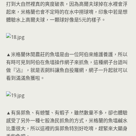
打到大自然裡真的爽度破表，因為高爾夫球掉在水裡會浮
起來，米格蘭也會不定時的在水中撈球唷，印象中若是想
體驗水上高爾夫球，一顆球好像是5元的樣子。
▲米格蘭休閒農莊的魚塭是由一位阿伯來維護養護，所以
有時可見到阿伯在魚塭操作網子來抓魚，這種網子台語叫
做『沾』，就是丟飼料讓魚自投羅網，網子一升起就可以
看到滿滿魚獲啦。
▲有吳郭魚、有螃蟹、有蝦子，雖然數量不多，卻也體驗
感受了另外一種七股漁民抓魚的方式，米格蘭的魚塭鹹水
比重很大，所以這裡的吳郭魚特別好吃唷，趕緊來大顯身