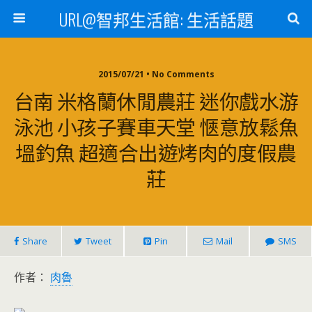
URL@智邦生活館: 生活話題
2015/07/21 • No Comments
台南 米格蘭休閒農莊 迷你戲水游
泳池 小孩子賽車天堂 愜意放鬆魚
塭釣魚 超適合出遊烤肉的度假農
莊
Share
Tweet
Pin
Mail
SMS
作者：
肉魯