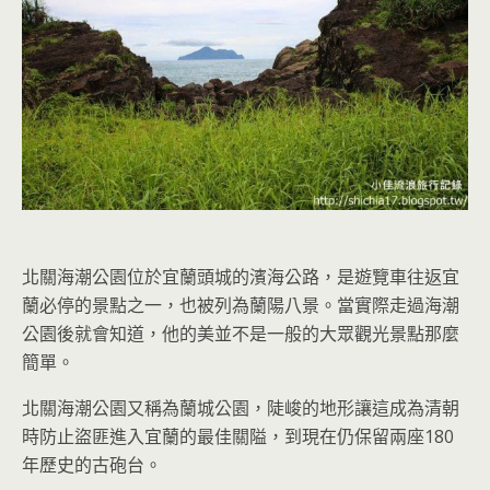
北關海潮公園位於宜蘭頭城的濱海公路，是遊覽車往返宜
蘭必停的景點之一，也被列為蘭陽八景。當實際走過海潮
公園後就會知道，他的美並不是一般的大眾觀光景點那麼
簡單。
北關海潮公園又稱為蘭城公園，陡峻的地形讓這成為清朝
時防止盜匪進入宜蘭的最佳關隘，到現在仍保留兩座180
年歷史的古砲台。