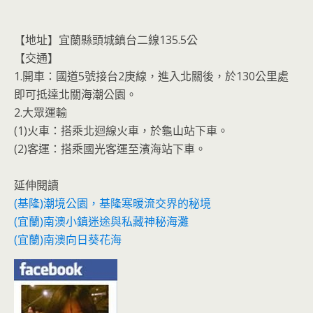
【地址】宜蘭縣頭城鎮台二線135.5公
【交通】
1.開車：國道5號接台2庚線，進入北關後，於130公里處
即可抵達北關海潮公園。
2.大眾運輸
(1)火車：搭乘北迴線火車，於龜山站下車。
(2)客運：搭乘國光客運至濱海站下車。
延伸閱讀
(基隆)潮境公園，基隆寒暖流交界的秘境
(宜蘭)南澳小鎮迷途與私藏神秘海灘
(宜蘭)南澳向日葵花海