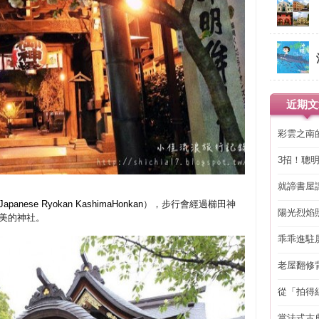
近期文
彩雲之南
3招！聰
省下「二
就諦書屋
Japanese Ryokan KashimaHonkan
），步行會經過櫛田神
陽光烈焰
美的神社。
乖乖進駐
老屋翻修
得見的精
從「拍得
輯
當法式古