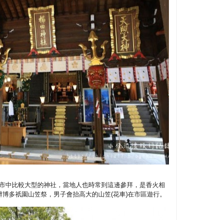
市中比較大型的神社，當地人也時常到這邊參拜，是香火相
辦博多祇園山笠祭，男子會抬高大的山笠
(
花車
)
在市區遊行。