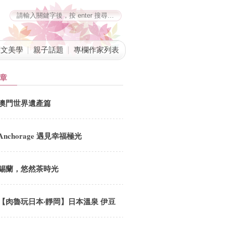
藝文美學
親子話題
專欄作家列表
章
澳門世界遺產篇
Anchorage 遇見幸福極光
錫蘭，悠然茶時光
【肉魯玩日本‧靜岡】日本溫泉 伊豆
富士．山城溫泉會館 採用新鮮在地