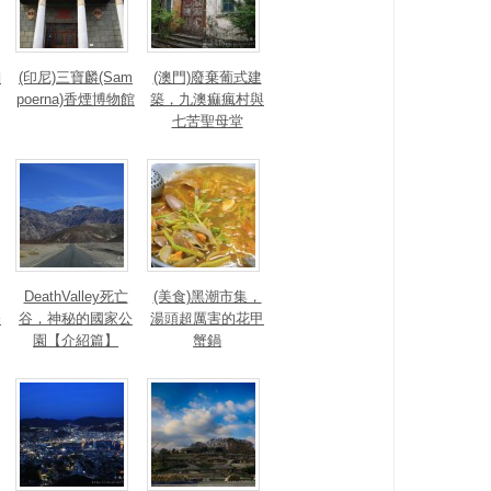
絢
(印尼)三寶麟(Sam
(澳門)廢棄葡式建
poerna)香煙博物館
築，九澳痲瘋村與
七苦聖母堂
DeathValley死亡
(美食)黑潮市集，
公
谷，神秘的國家公
湯頭超厲害的花甲
園【介紹篇】
蟹鍋