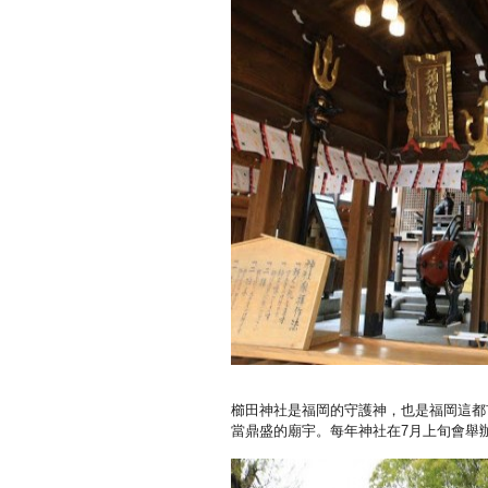
櫛田神社是福岡的守護神，也是福岡這都
當鼎盛的廟宇。每年神社在
7
月上旬會舉