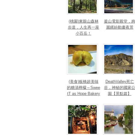
(桃園)東眼山森林
釜山電影殿堂，
步道，人生再一座
麗繽紛動畫夜景
小百岳！
(美食)板橋超美味
DeathValley死亡
的糖漬檸檬～Swee
谷，神秘的國家
tT as Hope Bakery
園【景點篇】