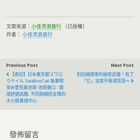
文章來源：
小佳流浪旅行
（已授權）
作者：
小佳流浪旅行
Previous Post
Next Post
【食記】日本東京都スワロ
對抗梅雨季的秘密武器！有了
ウテイル SwallowTail 執事喫
「它」浴室不再濕答答～
茶@豐島東池袋-池袋東口 : 環
境舒適高雅, 不同與親民女僕的
大小姐養成中心
發佈留言