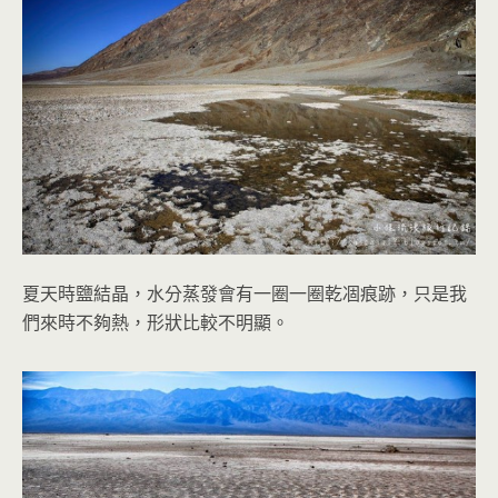
夏天時鹽結晶，水分蒸發會有一圈一圈乾凅痕跡，只是我
們來時不夠熱，形狀比較不明顯。