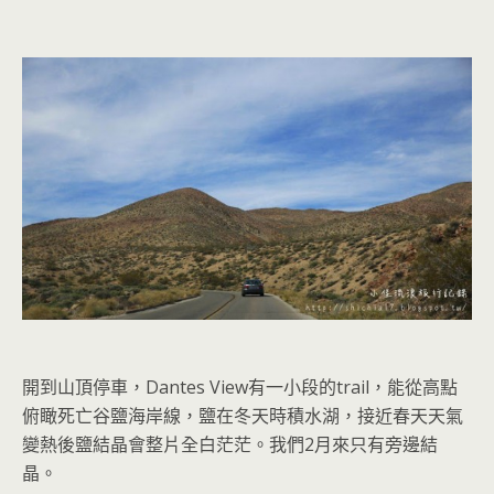
開到山頂停車，
Dantes View
有一小段的
trail
，能從高點
俯瞰死亡谷鹽海岸線，鹽在冬天時積水湖，接近春天天氣
變熱後鹽結晶會整片全白茫茫。我們
2
月來只有旁邊結
晶。