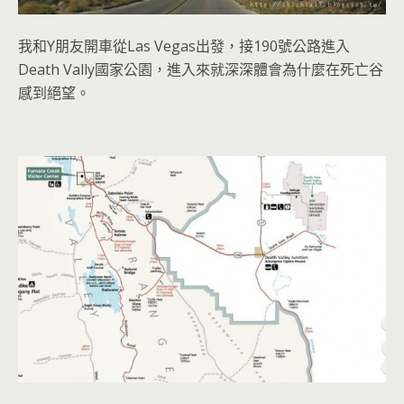
我和
Y
朋友開車從
Las Vegas
出發，接
190
號公路進入
Death Vally
國家公園，進入來就深深體會為什麼在死亡谷
感到絕望。