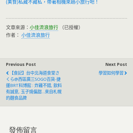
(美食)私藏不藏私，帶著相機來趟小旅行吧！
文章來源：
小佳流浪旅行
（已授權）
作者：
小佳流浪旅行
Previous Post
Next Post
【食記】台中北海道食堂さ
學習如何學習
くら@西區廣三SOGO百貨-捷
運BRT科博館 : 炸雞不錯, 飲料
有誠意, 玉子燒偏甜…來自札幌
的麵食品牌
發佈留言