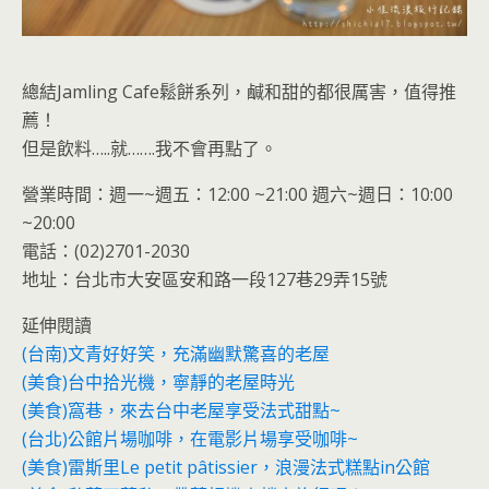
總結Jamling Cafe鬆餅系列，鹹和甜的都很厲害，值得推
薦！
但是飲料…..就…….我不會再點了。
營業時間：週一~週五：12:00 ~21:00 週六~週日：10:00
~20:00
電話：(02)2701-2030
地址：台北市大安區安和路一段127巷29弄15號
延伸閱讀
(台南)文青好好笑，充滿幽默驚喜的老屋
(美食)台中拾光機，寧靜的老屋時光
(美食)窩巷，來去台中老屋享受法式甜點~
(台北)公館片場咖啡，在電影片場享受咖啡~
(美食)雷斯里Le petit pâtissier，浪漫法式糕點in公館