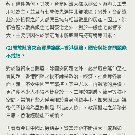
赦」條件為何，其次，台商回流大都以辦公、廠辦與工業
用地為主，並且有七成優先選擇北部地區；另外，台商遠
赴海外投資之前大都原已擁有相當數量的房產。因此，除
都會區少數高級住宅與豪宅之外，對於一般住宅影響不
大，主要原因在於景氣尚未觸底與高持有稅等因素。
(2)
開放陸資來台買房議題─香港經驗，國安與社會問題能
不戒慎？
對於陸資來台購屋，除國安問題之外，必然還會延伸至社
會問題，香港回歸之後不論是政治、經濟、社會等各層
面，無一不受中國牢牢掌控，其中尤以一再飆漲的房價，
更迫使不少人不得不棲身於一、二坪的劏房、籠屋等狹小
空間，當前有些人僅著眼於自身利益事小，如果因此而讓
後代子孫淪為屋奴則是「代誌大條」，政策擬定之前務必
三思，香港經驗能不戒慎？
再看看今日中國炒房結果，貧富差距不斷拉大，感想如