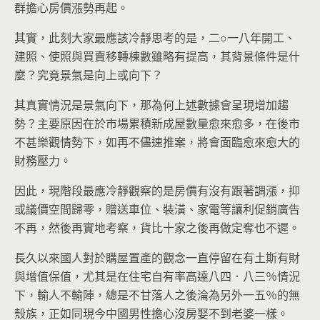
群擔心房價漲勢再起。
其實，此刻大家最應該冷靜思考的是，二○一八年開工、
建照、使照與買賣移轉棟數雖略有提高，其背景條件是什
麼？究竟景氣是向上或向下？
其真實情況是景氣向下，那為何上述數據會呈現增加趨
勢？主要原因在於市場累積新成屋數量愈來愈多，在後市
不甚樂觀情勢下，如再不儘速推案，將會面臨愈來愈大的
財務壓力。
因此，現階段最應冷靜觀察的是房價有沒有跟著調漲，抑
或議價空間歸零，贈送車位、裝潢、家電等讓利促銷廣告
不再，然後再實地考察，貨比十家之後再做定奪也不遲。
長久以來國人對於購屋置產的觀念一直停留在有土斯有財
與增值保值，尤其是在住宅自有率高達八四．八三％情況
下，輸人不輸陣，總是不甘落人之後淪為另外一五％的無
殼族，正如同現今中國男性擔心沒房娶不到老婆一樣。