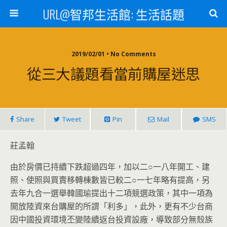
URL@智邦生活館: 生活話題
2019/02/01 • No Comments
從三大議題看當前購屋迷思
Share
Tweet
Pin
Mail
SMS
莊孟翰
由於房價已持續下跌超過四年，加以二○一八年開工、建
照、使照與買賣移轉棟數皆已較二○一七年略有提高，另
去年九合一選舉韓國瑜提出十二項競選政策，其中一項為
開放陸資來台購屋的所謂「利多」，此外，更有不少台商
因中國投資環境丕變陸續返台投資設廠，導致部分無殼族