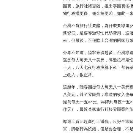
團費，旅行社賭更凶，推出零團費招
物行程排更多，佣金抽更凶，如此一
台灣不肖旅行社要賭，為什麼要導遊
薪資低，還要導遊幫忙代墊費用，逼
來，但最後，不僅賠上台灣的國家形
外界不知道，陸客來得越多，台灣導遊
還是每人每天八十美元，導遊按行規
十人，八天七夜行程換算下來，都有
上收入，很正常。
這幾年，陸客團從每人每天八十美元
八美元，甚至零團費；導遊的收入也每
減為每天一五○○元、再降到每夜一五
作天），最近某家旅行社接零團費的旅
導遊工資比超商打工還低，只好全靠
實，購物行為沒錯，但是要合理，不