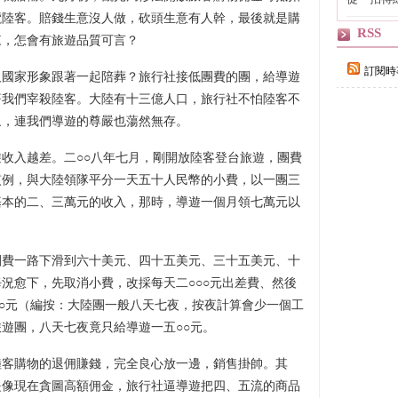
輯
攬陸客。賠錢生意沒人做，砍頭生意有人幹，最後就是購
RSS
來，怎會有旅遊品質可言？
訂閱時
及國家形象跟著一起陪葬？旅行社接低團費的團，給導遊
著我們宰殺陸客。大陸有十三億人口，旅行社不怕陸客不
象，連我們導遊的尊嚴也蕩然無存。
收入越差。二○○八年七月，剛開放陸客登台旅遊，團費
慣例，與大陸領隊平分一天五十人民幣的小費，以一團三
基本的二、三萬元的收入，那時，導遊一個月領七萬元以
團費一路下滑到六十美元、四十五美元、三十五美元、十
況愈下，先取消小費，改採每天二○○○元出差費、然後
○○元（編按：大陸團一般八天七夜，按夜計算會少一個工
遊團，八天七夜竟只給導遊一五○○元。
陸客購物的退佣賺錢，完全良心放一邊，銷售掛帥。其
是像現在貪圖高額佣金，旅行社逼導遊把四、五流的商品