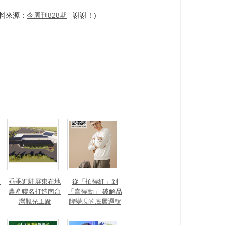
料來源：
今周刊828期
謝謝！)
？
乖乖進駐屏東在地
從「拍得紅」到
農產聯名打造南台
「賣得動」 破解品
灣觀光工廠
牌變現的底層邏輯