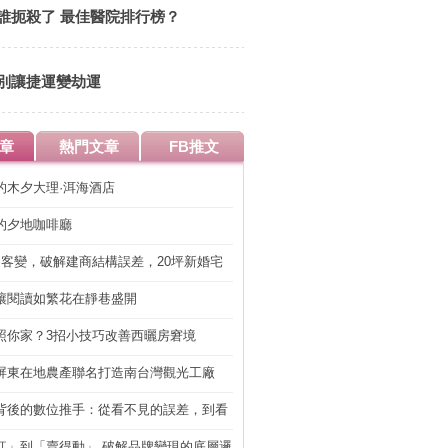
誰扼殺了 最佳醫院排行榜？
別讓捷運變劫運
章
熱門文章
FB推文
的木夕大理·洱海酒店
的夕地咖啡廳
明客變，破解建商結構誤差，20坪新婚宅
工」的冤枉錢
讓閱讀如繁花在靜巷盛開
照你家？3招小技巧改善西曬房窘境
屏東在地農產聯名打造南台灣觀光工廠
背後的數位推手：從看不見的誤差，到看
準改造
紅」到「賣得動」 破解品牌變現的底層邏