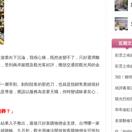
近期文
彩雲之南
旅遊業向下沉淪，我很心痛，既然改變不了，只好選擇離
客，受到兩岸媒體及觀光客好評，獲頒交通部觀光局的金
彩雲之南
。
3招！聰
省下「二
層一層宰割、剝削陸客的那把刀，也就是指銷售業績很好
就諦書屋
我是導遊，應該以服務為首要天職，何時變成昧著良心，
陽光烈焰
乖乖進駐
陪葬？」
老屋翻修
，結果入不敷出，最後只好靠購物佣金支撐。台灣哪一家
得見的精
少就賭輸。九月初，觀光局修法開放旅客購物佣金可抵扣
從「拍得