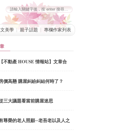
藝文美學
親子話題
專欄作家列表
章
【不動產 HOUSE 情報站】文章合
併公告
房價高懸 購屋糾紛糾結何時了？
從三大議題看當前購屋迷思
有尊榮的老人照顧─老吾老以及人之
老