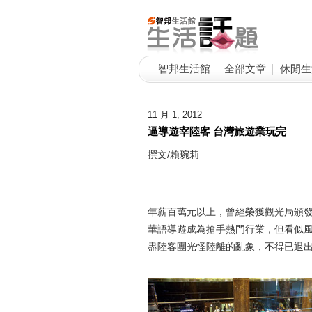
智邦生活館
全部文章
休閒生
11 月 1, 2012
逼導遊宰陸客 台灣旅遊業玩完
撰文/賴琬莉
年薪百萬元以上，曾經榮獲觀光局頒
華語導遊成為搶手熱門行業，但看似
盡陸客團光怪陸離的亂象，不得已退