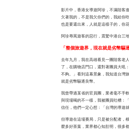
影片中，香港女導遊阿珍，不滿陸客
欠著我的，不是我欠你們的，我給你
也是要還出來，人就是這樣子的，你
阿珍辱罵遊客的惡行，震驚中港台三
「整個旅遊界，現在就是劣幣驅
去年九月，我在高雄看見一團陸客老
了，在購物店門口，還對著團員大吼
不夠。」看到這幕景象，我知道台灣
就是劣幣驅逐良幣。
我曾帶過某省的官員團，業者毫不手
與現場喝的不一樣，我被團員吐槽：
信任，他們一定心想：「台灣的導遊
但導遊在這場賽局，只是被分配者，
麼多好茶葉，業界都心知肚明，很多