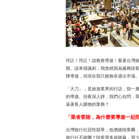
拜託！拜託！請救救導遊！看著台灣
開。說來很諷刺，我曾經因為服務陸
牌導遊，但現在我只能無奈退出市場
「大刀」，是旅遊業界的行話，指一
的導遊。但夜深人靜，我捫心自問，
逼著客人購物的業務？
「業者要賭，為什麼要導遊一起
台灣旅行社惡性競爭，低價搶陸客團
旅行社不賭團？陸客買多就賭贏，買