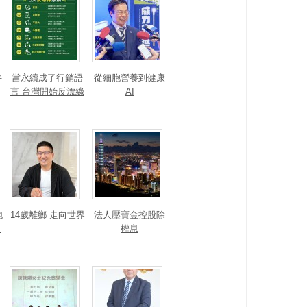
井
當永續成了行銷語
從細胞營養到健康
言 台灣開始反漂綠
AI
地
14歲離鄉 走向世界
法人壓寶金控股除
運
權息