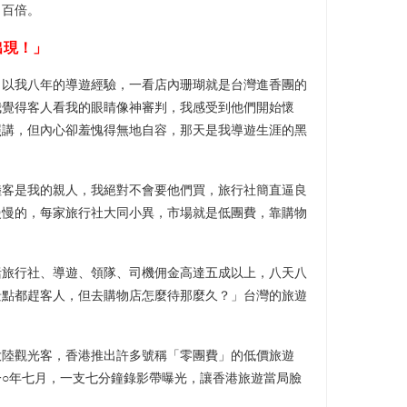
、百倍。
出現！」
，以我八年的導遊經驗，一看店內珊瑚就是台灣進香團的
我覺得客人看我的眼睛像神審判，我感受到他們開始懷
照講，但內心卻羞愧得無地自容，那天是我導遊生涯的黑
陸客是我的親人，我絕對不會要他們買，旅行社簡直逼良
慢慢的，每家旅行社大同小異，市場就是低團費，靠購物
括旅行社、導遊、領隊、司機佣金高達五成以上，八天八
景點都趕客人，但去購物店怎麼待那麼久？」台灣的旅遊
大陸觀光客，香港推出許多號稱「零團費」的低價旅遊
○年七月，一支七分鐘錄影帶曝光，讓香港旅遊當局臉