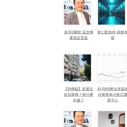
美301關稅 這些傳
黃仁勳加持 緯創
產股反受益
噴
【M傳媒】老屋拉
AI-RAN將全球基
皮划算嗎？有什麼
台變身為分散式
好處？
算中心