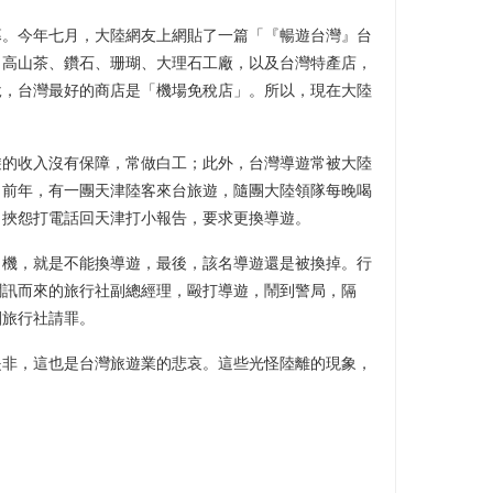
幕。今年七月，大陸網友上網貼了一篇「『暢遊台灣』台
、高山茶、鑽石、珊瑚、大理石工廠，以及台灣特產店，
說，台灣最好的商店是「機場免稅店」。所以，現在大陸
遊的收入沒有保障，常做白工；此外，台灣導遊常被大陸
。前年，有一團天津陸客來台旅遊，隨團大陸領隊每晚喝
，挾怨打電話回天津打小報告，要求更換導遊。
司機，就是不能換導遊，最後，該名導遊還是被換掉。行
聞訊而來的旅行社副總經理，毆打導遊，鬧到警局，隔
團旅行社請罪。
是非，這也是台灣旅遊業的悲哀。這些光怪陸離的現象，