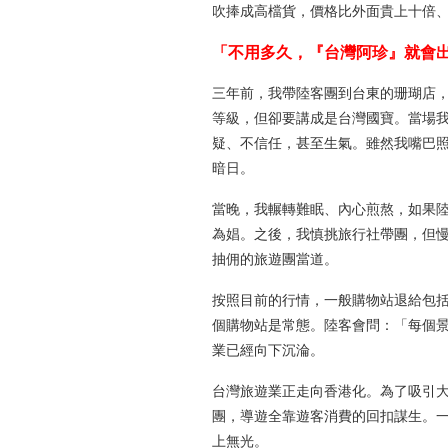
吹捧成高檔貨，價格比外面貴上十倍
「不用多久，『台灣阿珍』就會
三年前，我帶陸客團到台東的珊瑚店
等級，但卻要講成是台灣國寶。當場
疑、不信任，甚至生氣。雖然我嘴巴
暗日。
當晚，我輾轉難眠、內心煎熬，如果
為娼。之後，我慎挑旅行社帶團，但
抽佣的旅遊團當道。
按照目前的行情，一般購物站退給包
個購物站是常態。陸客會問：「每個
業已經向下沉淪。
台灣旅遊業正走向香港化。為了吸引
團，導遊全靠遊客消費的回扣謀生。一
上無光。