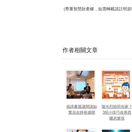
(尊重智慧財產權，如需轉載請註明資
作者相關文章
就諦書屋讓閱讀如
陽光烈焰照你家
繁花在靜巷盛開
3招小技巧改善西
曬房窘境