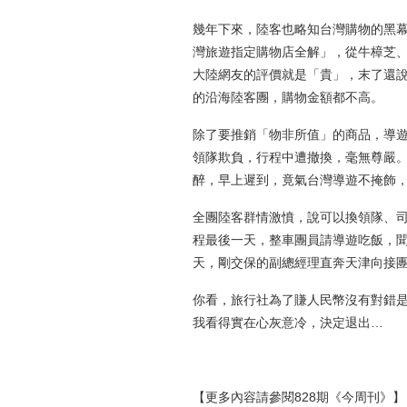
幾年下來，陸客也略知台灣購物的黑
灣旅遊指定購物店全解」，從牛樟芝
大陸網友的評價就是「貴」，末了還
的沿海陸客團，購物金額都不高。
除了要推銷「物非所值」的商品，導
領隊欺負，行程中遭撤換，毫無尊嚴
醉，早上遲到，竟氣台灣導遊不掩飾
全團陸客群情激憤，說可以換領隊、
程最後一天，整車團員請導遊吃飯，
天，剛交保的副總經理直奔天津向接
你看，旅行社為了賺人民幣沒有對錯
我看得實在心灰意冷，決定退出…
【更多內容請參閱828期《今周刊》】