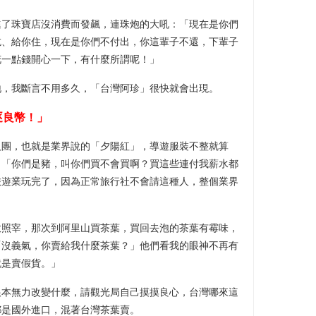
進了珠寶店沒消費而發飆，連珠炮的大吼：「現在是你們
吃、給你住，現在是你們不付出，你這輩子不還，下輩子
花一點錢開心一下，有什麼所謂呢！」
地，我斷言不用多久，「台灣阿珍」很快就會出現。
逐良幣！」
人團，也就是業界說的「夕陽紅」，導遊服裝不整就算
：「你們是豬，叫你們買不會買啊？買這些連付我薪水都
旅遊業玩完了，因為正常旅行社不會請這種人，整個業界
軟照宰，那次到阿里山買茶葉，買回去泡的茶葉有霉味，
「沒義氣，你賣給我什麼茶葉？」他們看我的眼神不再有
就是賣假貨。」
根本無力改變什麼，請觀光局自己摸摸良心，台灣哪來這
都是國外進口，混著台灣茶葉賣。