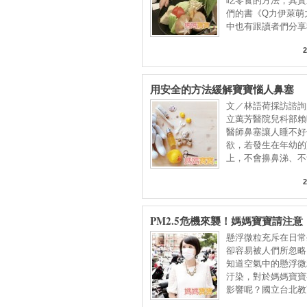
吃零食的方法，其實
們的書《Q力伊萊萌
中也有跟讀者們分享
2
用安全的方法緩解寶寶惱人鼻塞
文／林語荷採訪諮詢
立萬芳醫院兒科部賴
醫師鼻塞讓人睡不好
欲，若發生在年幼的
上，不會擤鼻涕、不
不
2
PM2.5危機來襲！媽媽寶寶請注意
懸浮微粒充斥在日常
卻容易被人們所忽略
知道空氣中的懸浮微
汙染，對於媽媽寶寶
影響呢？國立台北教