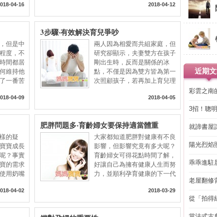
018-04-16
2018-04-12
3步驟‧有效解決育兒爭吵
，但是中
兩人因為相愛而共組家庭，但
程度，不
研究卻顯示，夫妻雙方在孩子
時間都居
剛出生時，反而是關係的冰
近期文
何維持他
點，不僅是因為雙方皆為第一
了一番苦
次照顧孩子，若再加上育兒理
念
彩雲之南
018-04-09
2018-04-05
3招！聰
省下「二
肥胖問題多‧育齡婦女要保持適當體重
就諦書屋
樣的疑
大家都知道肥胖對健康有不良
陽光烈焰
寶寶成長
影響，但影響究竟有多大呢？
呢？事實
育齡婦女可得花點時間了解，
乖乖進駐
寶的需求
好讓自己為擁有健康人生而努
使用奶嘴
力，並順利孕育健康的下一代
老屋翻修
得見的精
018-04-02
2018-03-29
從「拍得
輯
當法式古