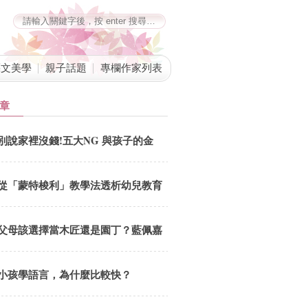
藝文美學
親子話題
專欄作家列表
章
別說家裡沒錢!五大NG 與孩子的金
錢對話
從「蒙特梭利」教學法透析幼兒教育
父母該選擇當木匠還是園丁？藍佩嘉
分享最理想的親職教養
小孩學語言，為什麼比較快？