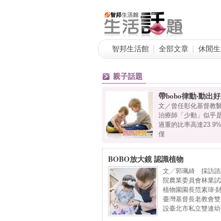
智邦生活館
全部文章
休閒生
親子話題
力
頭好壯
組組長、彰化縣職能治療師公會理事長陳宜男職能
文／洪
臨的「文明症」之一。在台灣，發現3～5歲兒童
翰從孕
院衛生署所公告的標準相比較）。「少動」的問題不
生前已
咪自我
BOBO放大鏡 認識植物
文╱郭珮綺 採訪諮
院農業委員會林業試
植物園園長范素瑋‧
臺灣基督長老教會雙
設臺北市私立雙連幼