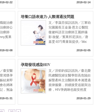
018-02-22
2018-02-14
培養口語表達力‧人際溝通沒問題
職能治療
文╱李藹芬採訪諮詢╱三軍幼
治療師公
兒園園長王金蓮‧恩主公醫院
能治療師
復健科語言治療師王麗婷攝
unny賓果
影‧妝髮╱賓果邦尼演出╱唐
嘉雯‧邱巧喬童裝提供╱bbc
018-02-08
2018-02-05
孕期發現感染HIV
／臺安醫
文／洪郁鈞採訪諮詢／臺北榮
昱澔懷孕
民總醫院婦女醫學部高危險妊
娠結束即
娠暨產科主治醫師黃本湘透過
會在媽咪
規律服藥，持續接受追蹤與治
記，無論
療，HIV孕媽咪也能安然度
018-01-31
2018-01-29