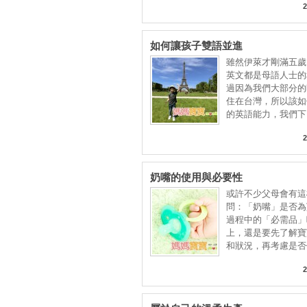
2
如何讓孩子雙語並進
雖然伊萊才剛滿五歲
英文都是母語人士的
過因為我們大部分的
住在台灣，所以該如
的英語能力，我們下
2
奶嘴的使用與必要性
或許不少父母會有這
問：「奶嘴」是否為
過程中的「必需品」
上，還是要先了解寶
和狀況，再考慮是否
較
2