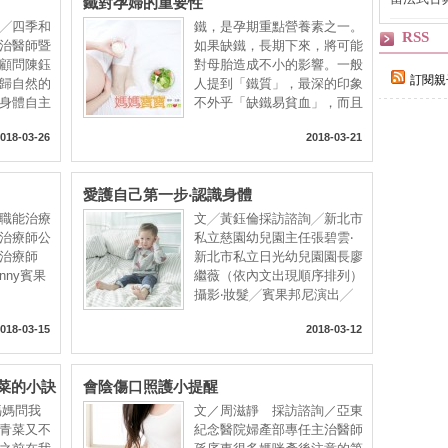
鐵對孕婦的重要性
自己
╱四季和
鐵，是孕期重點營養素之一。
RSS
治醫師暨
如果缺鐵，長期下來，將可能
顧問陳鈺
對母胎造成不小的影響。一般
訂閱親
歸自然的
人提到「鐵質」，最深的印象
身體自主
不外乎「缺鐵易貧血」，而且
018-03-26
2018-03-21
愛護自己第一步‧認識身體
職能治療
文╱黃鈺倫採訪諮詢╱新北市
治療師公
私立慈園幼兒園主任張碧雲‧
能治療師
新北市私立日光幼兒園園長廖
unny賓果
繼薇（依內文出現順序排列）
攝影‧妝髮╱賓果邦尼演出╱
018-03-15
2018-03-12
菜的小訣
會陰傷口照護小提醒
媽媽問我
文／周滋靜 採訪諮詢／亞東
青菜又不
紀念醫院婦產部專任主治醫師