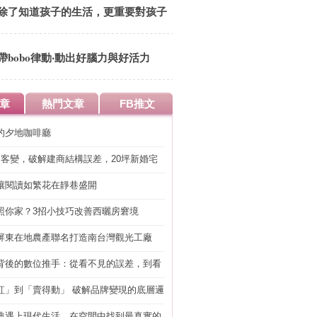
除了知道孩子的生活，更重要對孩子
傳遞正確價值觀
帶bobo律動‧動出好腦力與好活力
章
熱門文章
FB推文
的夕地咖啡廳
明客變，破解建商結構誤差，20坪新婚宅
工」的冤枉錢
讓閱讀如繁花在靜巷盛開
照你家？3招小技巧改善西曬房窘境
屏東在地農產聯名打造南台灣觀光工廠
背後的數位推手：從看不見的誤差，到看
準改造
紅」到「賣得動」 破解品牌變現的底層邏
典遇上現代生活，在空間中找到最真實的