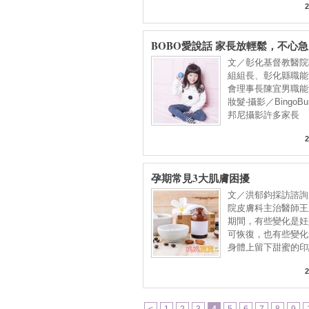
2
BOBO愛說話 家長放輕鬆，不心急
文／彰化基督教醫院
組組長、彰化縣職能
會理事長陳宜男職
妝髮‧攝影／BingoB
邦尼攝影許多家長
2
孕期常見3大肌膚困擾
文／洪郁鈞採訪諮詢
院皮膚科主治醫師王
期間，有些變化是妊
可恢復，也有些變化
身體上留下甜蜜的印
2