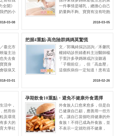
之前在我
孫序東很多媽咪產後注意的第
力全開》
一件事情是哺乳，總擔心自己
我們的小
奶量夠不夠、寶寶有沒有吃飽
018-03-08
2018-03-05
把握4重點‧高危險群媽媽莫驚慌
／臺北市
文╱郭珮綺採訪諮詢╱禾馨民
映璇主治
權婦幼診所婦產科主治醫師楊
也失去食
于萱許多孕媽咪或許沒聽過
寶寶身
「子癇前症」，但「高血壓」
會咳痰又
這個疾病你一定知道！患有這
個
018-03-01
2018-02-26
孕期飲食10重點・避免不健康外食選擇
生活中，
外食族人口愈來愈多，但是自
，然而你
己健康自己顧，應善用一些方
粒及環境
式，讓自己當個吃得健康的外
有多大的
食族！不得已成為外食族，並
育大學社
不表示一定就吃得不健康，