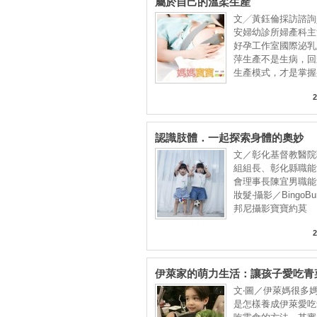
屬於自己的溫柔生產
文╱黃鈺倫採訪諮詢
安婦幼診所婦產科主
好孕工作室國際泌乳
萍生產不是生病，回
生產模式，才是掌握
2
認識肢體．一起探索身體的奧妙
文／彰化基督教醫院
組組長、彰化縣職能
會理事長陳宜男職
妝髮‧攝影／BingoB
邦尼攝影寶寶約莫
2
伊萊家的萌力生活：讓孩子愛吃青
竅
文‧圖／伊萊媽很多
是怎樣養成伊萊愛吃