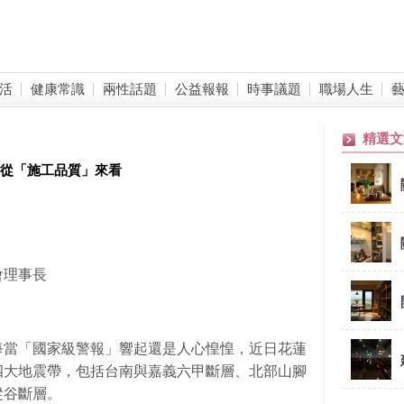
活
健康常識
兩性話題
公益報報
時事議題
職場人生
精選文
全從「施工品質」來看
會理事長
每當「國家級警報」響起還是人心惶惶，近日花蓮
四大地震帶，包括台南與嘉義六甲斷層、北部山腳
縱谷斷層。