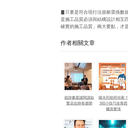
▊只要是符合現行法規耐震係數
是施工品質必須與結構設計相互
確實的施工品質」兩大要點，才
作者相關文章
就諦書屋讓閱讀如
陽光烈焰照你家
繁花在靜巷盛開
3招小技巧改善西
曬房窘境