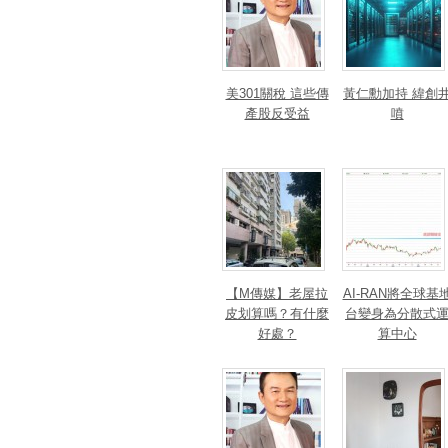
美301關稅 這些傳
黃仁勳加持 緯創
產股反受益
噴
【M傳媒】老屋拉
AI-RAN將全球基
皮划算嗎？有什麼
台變身為分散式
好處？
算中心