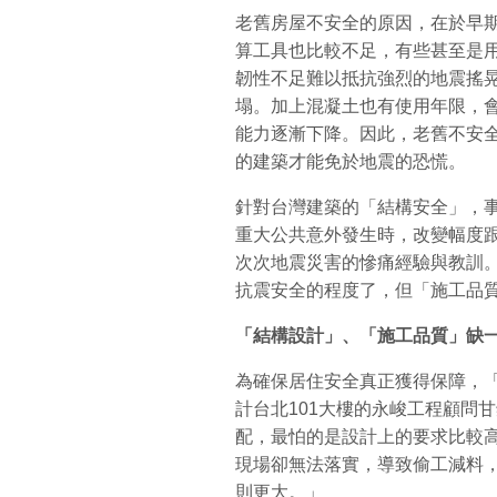
老舊房屋不安全的原因，在於早
算工具也比較不足，有些甚至是
韌性不足難以抵抗強烈的地震搖
塌。加上混凝土也有使用年限，
能力逐漸下降。因此，老舊不安
的建築才能免於地震的恐慌。
針對台灣建築的「結構安全」，
重大公共意外發生時，改變幅度
次次地震災害的慘痛經驗與教訓
抗震安全的程度了，但「施工品
「結構設計」、「施工品質」缺
為確保居住安全真正獲得保障，
計台北101大樓的永峻工程顧問
配，最怕的是設計上的要求比較
現場卻無法落實，導致偷工減料
則更大。」