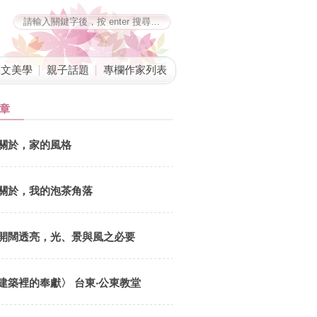
藝文美學
親子話題
專欄作家列表
章
關於，家的風格
關於，我的泡茶角落
開闊透亮，光、景與風之必要
建築裡的奉獻〉 台東‧公東教堂