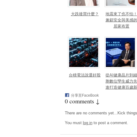
大跌後買什麼？
地震來了也不怕
兼顧安全與美感
居家布置
台積電法說選好股
從AI健康晶片到
胞數位孿生威力
進打造健康百歲
藍海
分享至FaceBook
0 comments ↓
There are no comments yet...Kick things o
You must
log in
to post a comment.