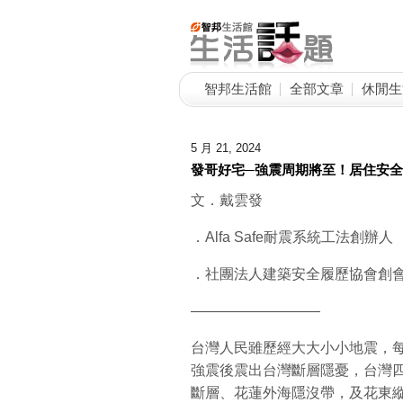
智邦生活館
全部文章
休閒生
5 月 21, 2024
發哥好宅─強震周期將至！居住安
文．戴雲發
．Alfa Safe耐震系統工法創辦人
．社團法人建築安全履歷協會創
—————————
台灣人民雖歷經大大小小地震，
強震後震出台灣斷層隱憂，台灣
斷層、花蓮外海隱沒帶，及花東