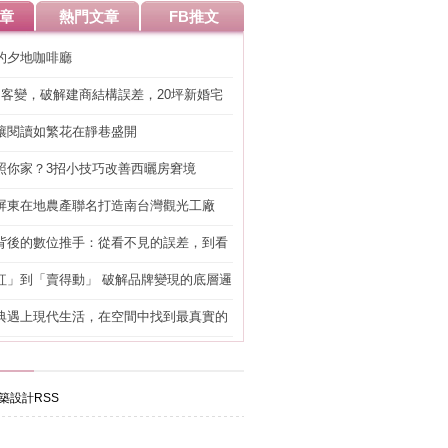
章
熱門文章
FB推文
的夕地咖啡廳
明客變，破解建商結構誤差，20坪新婚宅
工」的冤枉錢
讓閱讀如繁花在靜巷盛開
照你家？3招小技巧改善西曬房窘境
屏東在地農產聯名打造南台灣觀光工廠
背後的數位推手：從看不見的誤差，到看
準改造
紅」到「賣得動」 破解品牌變現的底層邏
典遇上現代生活，在空間中找到最真實的
築設計RSS