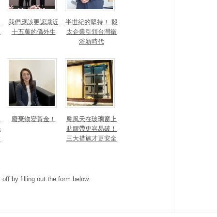
！
我們應該更認識近
半世紀的堅持！ 毅
的
十五萬的僑外生
太企業引領台灣衛
浴新時代
細
廢棄物變黃金！
颱風天在玻璃窗上
先
貼膠帶更容易破！
新
三大措施才更安全
ff by filling out the form below.