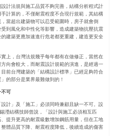
期設計法規與施工品質不夠完善，結構分析程式計
用手計算的，不僅耐震程度不合現行規範，其結構
晃，當超出建築物可以忍受範圍時，房子就會倒
會受到風化和中性化等影響，造成建築物抗壓抗震
全的建築更應加速進行危老都更重建，建造更安全
事實上，台灣法規幾乎每年都有在做修正，當然在
跟方向會較大，而耐震設計規範的演進，是經過一
。目前台灣建築的「結構設計標準」已經足夠符合
質」的部分是業界最難做到的！
一不可
「設計」及「施工」必須同時兼顧且缺一不可。設
甘錫瀅結構技師曾說，「設計與施工必須相互匹
高、提升更高的耐震級數增加鋼筋用量，但在工地
，整體品質下降、耐震程度降低，後續造成的傷害