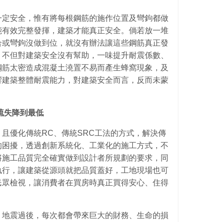
一定安全，惟有將每根鋼筋的施作位置及彎鉤都做
能有效完整發揮，建築才能真正安全。倘若放一堆
合或彎鉤沒做到位，就沒有辦法讓這些鋼筋真正發
，不但對建築安全沒有幫助，一味提升耐震係數、
鋼筋太密造成混凝土澆置不易而產生蜂窩現象，及
響建築整體耐震能力，對建築安全而言，反而未蒙
疏失降到最低
且優化傳統RC、傳統SRC工法的方式，解決傳
的困擾，透過創新系統化、工業化的施工方式，不
將施工品質完全確實做到設計者所規劃的要求，同
執行，讓建築從源頭就把品質蓋好，工地現場也可
民眾檢視，讓消費者在買房時真正買得安心、住得
，地震過後，每次都會帶來巨大的財務、生命的損