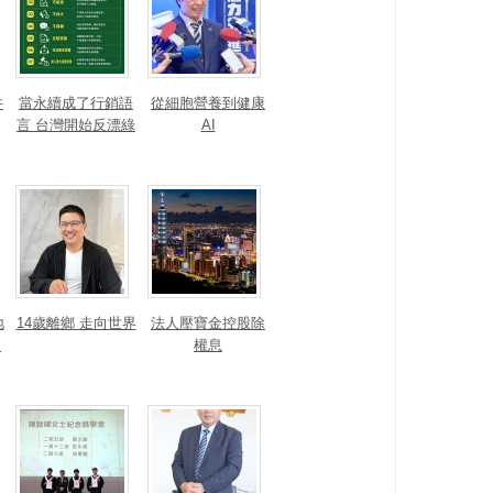
井
當永續成了行銷語
從細胞營養到健康
言 台灣開始反漂綠
AI
地
14歲離鄉 走向世界
法人壓寶金控股除
運
權息