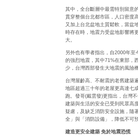
其中，全台斷層中最需特別留意
貫穿整個台北都市區，人口密度
又加上台北盆地土質鬆軟，當盆
時存在時，地震力受盆地影響將
大。
另外也有學者指出，自2000年
的強烈地震，其中71%在東部，
少，台灣西部發生大地震的風險
台灣屋齡高、不耐震的老舊建築
地區超過三十年的老屋更高達七
跑。發哥(戴雲發)更指出，台灣
建築與生活的安全已受到民眾高
疑慮，及缺乏消防安全設施，隨
全」與「消防設備」，降低不可
建造更安全建築
免於地震恐慌