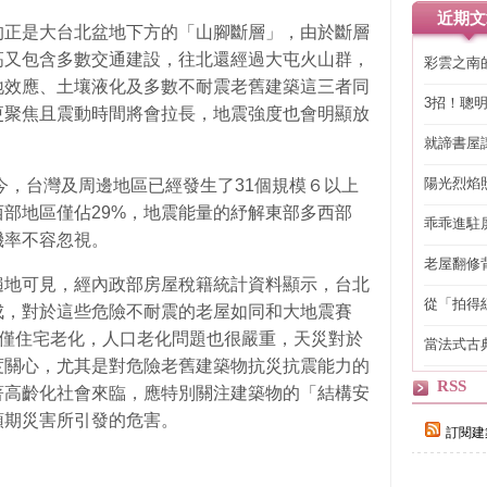
近期文
的正是大台北盆地下方的「山腳斷層」，由於斷層
高又包含多數交通建設，往北還經過大屯火山群，
彩雲之南
地效應、土壤液化及多數不耐震老舊建築這三者同
3招！聰
更聚焦且震動時間將會拉長，地震強度也會明顯放
省下「二
就諦書屋
陽光烈焰
至今，台灣及周邊地區已經發生了31個規模６以上
西部地區僅佔29%，地震能量的紓解東部多西部
乖乖進駐
機率不容忽視。
老屋翻修
得見的精
遍地可見，經內政部房屋稅籍統計資料顯示，台北
從「拍得
成，對於這些危險不耐震的老屋如同和大地震賽
輯
不僅住宅老化，人口老化問題也很嚴重，天災對於
當法式古
自己
度關心，尤其是對危險老舊建築物抗災抗震能力的
RSS
著高齡化社會來臨，應特別關注建築物的「結構安
預期災害所引發的危害。
訂閱建