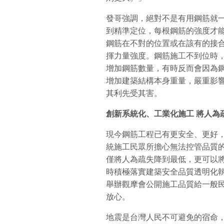
發哥強調，絕對不是有用鋼筋就
到精準定位，每根鋼筋的強度才
鋼筋在不對的位置或在該有的接
揮力量強度。鋼筋施工不到位時
增加鋼筋數量，有時反而會因為
增加建築結構本身重量，嚴重影
其利先受其害。
創新系統化、工業化施工
將人為
現今鋼筋工程已有更安全、更好，
統施工民眾所擔心無法控管品質
僅將人為疏失降到最低，更可以
時積極落實建築安全品質透明化
舉辦觀摩會公開施工品質給一般
放心。
地震是台灣人民不可避免的宿命